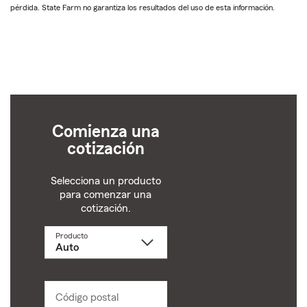
pérdida. State Farm no garantiza los resultados del uso de esta información.
Comienza una
cotización
Selecciona un producto
para comenzar una
cotización.
Producto
Selecciona
un
producto
name
from
dropdown
Código postal
Ingresa