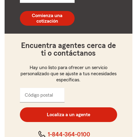
un
código
postal
Comienza una
de
cotización
5
dígitos
Encuentra agentes cerca de
ti o contáctanos
Hay uno listo para ofrecer un servicio
personalizado que se ajuste a tus necesidades
específicas.
Código postal
Ingresa
el
código
postal
Localiza a un agente
de
cinco
dígitos
1-844-364-0100