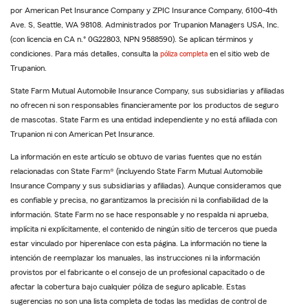
por American Pet Insurance Company y ZPIC Insurance Company, 6100-4th
Ave. S, Seattle, WA 98108. Administrados por Trupanion Managers USA, Inc.
(con licencia en CA n.° 0G22803, NPN 9588590). Se aplican términos y
condiciones. Para más detalles, consulta la
póliza completa
en el sitio web de
Trupanion.
State Farm Mutual Automobile Insurance Company, sus subsidiarias y afiliadas
no ofrecen ni son responsables financieramente por los productos de seguro
de mascotas. State Farm es una entidad independiente y no está afiliada con
Trupanion ni con American Pet Insurance.
La información en este artículo se obtuvo de varias fuentes que no están
relacionadas con State Farm® (incluyendo State Farm Mutual Automobile
Insurance Company y sus subsidiarias y afiliadas). Aunque consideramos que
es confiable y precisa, no garantizamos la precisión ni la confiabilidad de la
información. State Farm no se hace responsable y no respalda ni aprueba,
implícita ni explícitamente, el contenido de ningún sitio de terceros que pueda
estar vinculado por hiperenlace con esta página. La información no tiene la
intención de reemplazar los manuales, las instrucciones ni la información
provistos por el fabricante o el consejo de un profesional capacitado o de
afectar la cobertura bajo cualquier póliza de seguro aplicable. Estas
sugerencias no son una lista completa de todas las medidas de control de