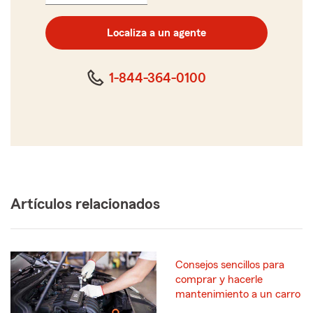
el
código
postal
Localiza a un agente
de
cinco
dígitos
1-844-364-0100
Artículos relacionados
Consejos sencillos para
comprar y hacerle
mantenimiento a un carro