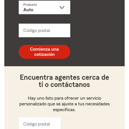
Producto
Selecciona
un
producto
name
from
dropdown
Código postal
Ingresa
un
código
postal
Comienza una
de
cotización
5
dígitos
Encuentra agentes cerca de
ti o contáctanos
Hay uno listo para ofrecer un servicio
personalizado que se ajuste a tus necesidades
específicas.
Código postal
Ingresa