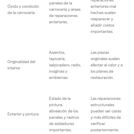
reparaciones
paneles de la
Óxido y condición
anteriores mal
carrocería y áreas
de la carrocería
hechas suelen
de reparaciones
reaparecer y
anteriores.
añadir costos
importantes.
Asientos,
Las piezas
tapicería,
originales suelen
Originalidad del
salpicadero, radio,
afectar al valor y a
interior
insignias y
los planes de
emblemas.
restauración.
Estado de la
Las reparaciones
pintura,
estructurales
alineación de los
pueden ser caras
Exterior y pintura
paneles y rastros
y más difíciles de
de soldaduras
verificar
importantes.
posteriormente.