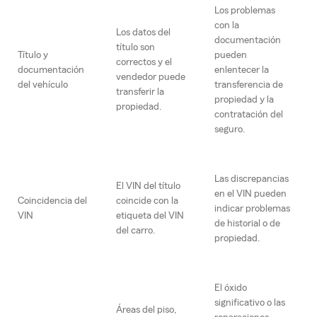
Los problemas
con la
Los datos del
documentación
título son
Título y
pueden
correctos y el
documentación
enlentecer la
vendedor puede
del vehículo
transferencia de
transferir la
propiedad y la
propiedad.
contratación del
seguro.
Las discrepancias
El VIN del título
en el VIN pueden
Coincidencia del
coincide con la
indicar problemas
VIN
etiqueta del VIN
de historial o de
del carro.
propiedad.
El óxido
significativo o las
Áreas del piso,