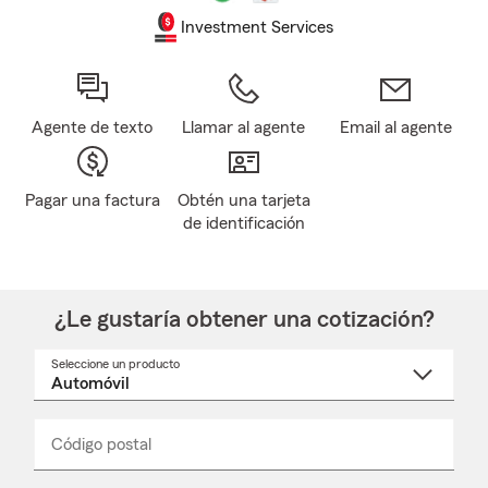
Investment Services
Agente de texto
Llamar al agente
Email al agente
Pagar una factura
Obtén una tarjeta
de identificación
¿Le gustaría obtener una cotización?
Seleccione un producto
Seleccione
un
nombre
de
producto
del
Código postal
Ingresa
Ingresa
_____
menú
un
un
desplegable
código
código