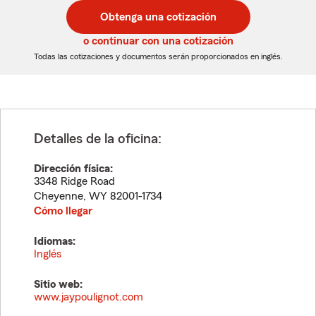
postal
postal
Obtenga una cotización
de
de
5
5
o continuar con una cotización
dígitos
dígitos
Todas las cotizaciones y documentos serán proporcionados en inglés.
Detalles de la oficina:
Dirección física:
3348 Ridge Road
Cheyenne
,
WY
82001-1734
Cómo llegar
Idiomas:
Inglés
Sitio web:
www.jaypoulignot.com