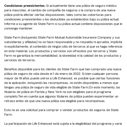
Condiciones preexistentes:
Si actualmente tiene una póliza de seguro médico
para mascotas, el cambio de compañía de seguros o la compra de una nueva
póliza podría afectar ciertas disposiciones, tales como las coberturas para
condiciones preexistentes o los deducibles ya establecidos bajo su póliza actual.
Informe a su agente de State Farm si su póliza actual contiene disposiciones que le
convenga mantener.
State Farm (incluyendo State Farm Mutual Automobile Insurance Company y sus
subsidiarias y afiliadas) no se hace responsable y no respalda ni aprueba, implícita
ni explícitamente, el contenido de ningún sitio de terceros al que se haga referencia
en este material. Los productos y servicios son ofrecidos por terceros y State
Farm no garantiza la mercantabilidad, la idoneidad ni la calidad de los productos y
servicios de terceros.
Beneficio disponible para los clientes de State Farm que han comprado una nueva
póliza de seguro de vida desde el 1 de enero de 2022. Si bien cualquier persona
mayor de 18 años puede unirse a Life Enhanced, es posible que ciertas funciones
de la aplicación, incluyendo las recompensas, no estén disponibles a menos que
tengas una póliza de seguro de vida elegible de State Farm.En este momento, los
titulares de póliza en Florida y New York no son elegibles para el programa
completo.Ten en cuenta que algunos titulares de póliza pueden experimentar un
retraso antes de que una nueva póliza sea elegible para recompensas.
Esto no es una solicitud para comprar o vender productos de seguros de State
Farm.
La participación de Life Enhanced está sujeta a la elegibilidad del programa y varía