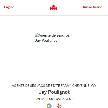
Pasar
al
English
Iniciar Sesión
contenido
principal
Comienzo
del
contenido
principal
®
AGENTE DE SEGUROS DE STATE FARM
,
CHEYENNE
, WY
Jay Poulignot
ChFC®
,
CPCU®
,
CASL®
,
CLU®