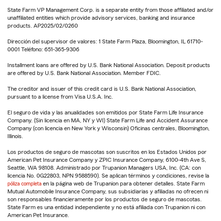
State Farm VP Management Corp. is a separate entity from those affiliated and/or
unaffiliated entities which provide advisory services, banking and insurance
products. AP2025/02/0260
Dirección del supervisor de valores: 1 State Farm Plaza, Bloomington, IL 61710-
0001 Teléfono: 651-365-9306
Installment loans are offered by U.S. Bank National Association. Deposit products
are offered by U.S. Bank National Association. Member FDIC.
The creditor and issuer of this credit card is U.S. Bank National Association,
pursuant to a license from Visa U.S.A. Inc.
El seguro de vida y las anualidades son emitidos por State Farm Life Insurance
Company. (Sin licencia en MA, NY y WI) State Farm Life and Accident Assurance
Company (con licencia en New York y Wisconsin) Oficinas centrales, Bloomington,
Illinois.
Los productos de seguro de mascotas son suscritos en los Estados Unidos por
American Pet Insurance Company y ZPIC Insurance Company, 6100-4th Ave S,
Seattle, WA 98108. Administrado por Trupanion Managers USA, Inc. (CA: con
licencia No. 0G22803, NPN 9588590). Se aplican términos y condiciones, revise la
póliza completa
en la página web de Trupanion para obtener detalles. State Farm
Mutual Automobile Insurance Company, sus subsidiarias y afiliadas no ofrecen ni
son responsables financieramente por los productos de seguro de mascotas.
State Farm es una entidad independiente y no está afiliada con Trupanion ni con
American Pet Insurance.