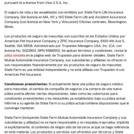
pursuant to a license from Visa U.S.A. Inc.
El seguro de vida y las anualidades son emitidos por State Farm Life Insurance
Company. (Sin licencia en MA, NY y WI) State Farm Life and Accident Assurance
Company (con licencia en New York y Wisconsin) Oficinas centrales, Bloomington,
Illinois.
Los productos de seguro de mascotas son suscritos en los Estados Unidos por
American Pet Insurance Company y ZPIC Insurance Company, 6100-4th Ave S,
Seattle, WA 98108. Administrado por Trupanion Managers USA, Inc. (CA: con
licencia No. 0G22803, NPN 9588590). Se aplican términos y condiciones, revise la
póliza completa
en la página web de Trupanion para obtener detalles. State Farm
Mutual Automobile Insurance Company, sus subsidiarias y afiliadas no ofrecen ni
son responsables financieramente por los productos de seguro de mascotas.
State Farm es una entidad independiente y no está afiliada con Trupanion ni con
American Pet Insurance.
Condiciones preexistentes:
Si actualmente tiene una póliza de seguro médico
para mascotas, el cambio de compañía de seguros o la compra de una nueva
póliza podría afectar ciertas disposiciones, tales como las coberturas para
condiciones preexistentes o los deducibles ya establecidos bajo su póliza actual.
Informe a su agente de State Farm si su póliza actual contiene disposiciones que le
convenga mantener.
State Farm (incluyendo State Farm Mutual Automobile Insurance Company y sus
subsidiarias y afiliadas) no se hace responsable y no respalda ni aprueba, implícita
ni explícitamente, el contenido de ningún sitio de terceros al que se haga referencia
en este material. Los productos y servicios son ofrecidos por terceros y State