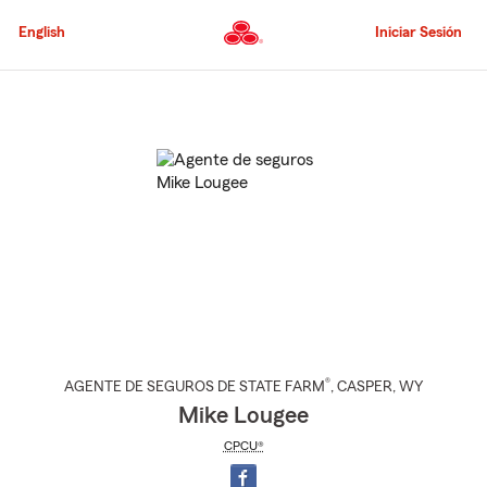
Pasar
al
English
Iniciar Sesión
contenido
principal
Comienzo
del
contenido
principal
®
AGENTE DE SEGUROS DE STATE FARM
,
CASPER
, WY
Mike Lougee
CPCU®