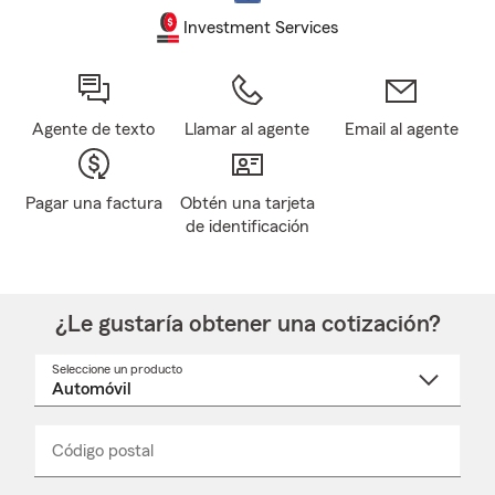
Investment Services
Agente de texto
Llamar al agente
Email al agente
Pagar una factura
Obtén una tarjeta
de identificación
¿Le gustaría obtener una cotización?
Seleccione un producto
Seleccione
un
nombre
de
producto
del
Código postal
Ingresa
Ingresa
_____
menú
un
un
desplegable
código
código