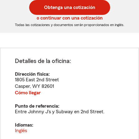
postal
postal
Obtenga una cotización
de
de
5
5
o continuar con una cotización
dígitos
dígitos
Todas las cotizaciones y documentos serán proporcionados en inglés.
Detalles de la oficina:
Dirección física:
1805 East 2nd Street
Casper
,
WY
82601
Cómo llegar
Punto de referencia:
Entre Johnny J's y Subway en 2nd Street.
Idiomas:
Inglés