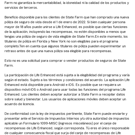
Farm no garantiza la mercantabilidad, la idoneidad ni la calidad de los productos y
servicios de terceros.
Beneficio disponible para los clientes de State Farm que han comprado una nueva
póliza de seguro de vida desde el 1 de enero de 2022. Si bien cualquier persona
mayor de 18 años puede unirse a Life Enhanced, es posible que ciertas funciones
de la aplicación, incluyendo las recompensas, no estén disponibles a menos que
tengas una póliza de seguro de vida elegible de State Farm.En este momento, los
titulares de póliza en Florida y New York no son elegibles para el programa
completo.Ten en cuenta que algunos titulares de póliza pueden experimentar un
retraso antes de que una nueva póliza sea elegible para recompensas.
Esto no es una solicitud para comprar o vender productos de seguros de State
Farm.
La participación de Life Enhanced está sujeta a la elegibilidad del programa y varía
según el estado. Sujeto a los términos y condiciones del acuerdo. La aplicación Life
Enhanced está disponible para Android e iOS. Es posible que se requiera un
dispositivo móvil iOS o Android para usar todas las funciones del programa Life
Enhanced. Los clientes deben aceptar autorizar a State Farm a recopilar datos
sobre salud y bienestar. Los usuarios de aplicaciones móviles deben aceptar un
acuerdo de licencia.
De conformidad con la ley de impuestos pertinente, State Farm puede enviarte y
presentar ante el Servicio de Impuestos Internos y/u otra autoridad de impuestos
aplicable un Formulario 1099-MISC (ingresos misceláneos) por el canje de
recompensas de Life Enhanced, según corresponda. Tú eres el único responsable
de cualquier consecuencia fiscal que surja del canje de recompensas de Life