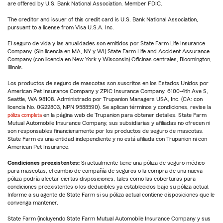
are offered by U.S. Bank National Association. Member FDIC.
The creditor and issuer of this credit card is U.S. Bank National Association,
pursuant to a license from Visa U.S.A. Inc.
El seguro de vida y las anualidades son emitidos por State Farm Life Insurance
Company. (Sin licencia en MA, NY y WI) State Farm Life and Accident Assurance
Company (con licencia en New York y Wisconsin) Oficinas centrales, Bloomington,
Illinois.
Los productos de seguro de mascotas son suscritos en los Estados Unidos por
American Pet Insurance Company y ZPIC Insurance Company, 6100-4th Ave S,
Seattle, WA 98108. Administrado por Trupanion Managers USA, Inc. (CA: con
licencia No. 0G22803, NPN 9588590). Se aplican términos y condiciones, revise la
póliza completa
en la página web de Trupanion para obtener detalles. State Farm
Mutual Automobile Insurance Company, sus subsidiarias y afiliadas no ofrecen ni
son responsables financieramente por los productos de seguro de mascotas.
State Farm es una entidad independiente y no está afiliada con Trupanion ni con
American Pet Insurance.
Condiciones preexistentes:
Si actualmente tiene una póliza de seguro médico
para mascotas, el cambio de compañía de seguros o la compra de una nueva
póliza podría afectar ciertas disposiciones, tales como las coberturas para
condiciones preexistentes o los deducibles ya establecidos bajo su póliza actual.
Informe a su agente de State Farm si su póliza actual contiene disposiciones que le
convenga mantener.
State Farm (incluyendo State Farm Mutual Automobile Insurance Company y sus