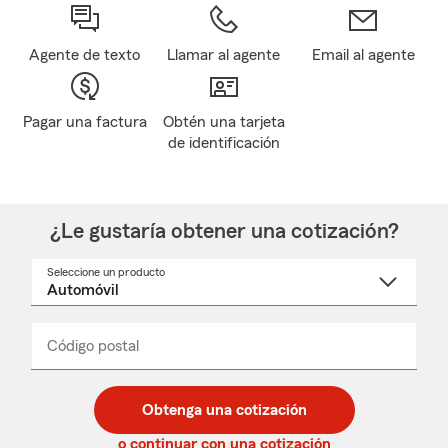
Agente de texto
Llamar al agente
Email al agente
Pagar una factura
Obtén una tarjeta
de identificación
¿Le gustaría obtener una cotización?
Seleccione un producto
Seleccione
un
nombre
de
producto
del
Código postal
Ingresa
Ingresa
_____
menú
un
un
desplegable
código
código
postal
postal
Obtenga una cotización
de
de
5
5
o continuar con una cotización