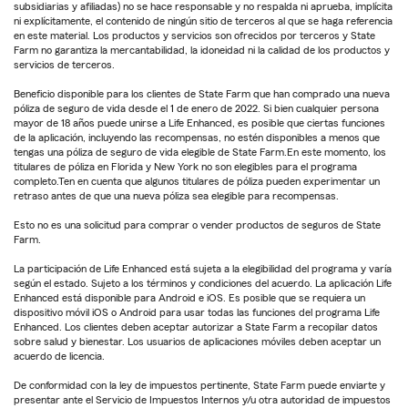
subsidiarias y afiliadas) no se hace responsable y no respalda ni aprueba, implícita
ni explícitamente, el contenido de ningún sitio de terceros al que se haga referencia
en este material. Los productos y servicios son ofrecidos por terceros y State
Farm no garantiza la mercantabilidad, la idoneidad ni la calidad de los productos y
servicios de terceros.
Beneficio disponible para los clientes de State Farm que han comprado una nueva
póliza de seguro de vida desde el 1 de enero de 2022. Si bien cualquier persona
mayor de 18 años puede unirse a Life Enhanced, es posible que ciertas funciones
de la aplicación, incluyendo las recompensas, no estén disponibles a menos que
tengas una póliza de seguro de vida elegible de State Farm.En este momento, los
titulares de póliza en Florida y New York no son elegibles para el programa
completo.Ten en cuenta que algunos titulares de póliza pueden experimentar un
retraso antes de que una nueva póliza sea elegible para recompensas.
Esto no es una solicitud para comprar o vender productos de seguros de State
Farm.
La participación de Life Enhanced está sujeta a la elegibilidad del programa y varía
según el estado. Sujeto a los términos y condiciones del acuerdo. La aplicación Life
Enhanced está disponible para Android e iOS. Es posible que se requiera un
dispositivo móvil iOS o Android para usar todas las funciones del programa Life
Enhanced. Los clientes deben aceptar autorizar a State Farm a recopilar datos
sobre salud y bienestar. Los usuarios de aplicaciones móviles deben aceptar un
acuerdo de licencia.
De conformidad con la ley de impuestos pertinente, State Farm puede enviarte y
presentar ante el Servicio de Impuestos Internos y/u otra autoridad de impuestos