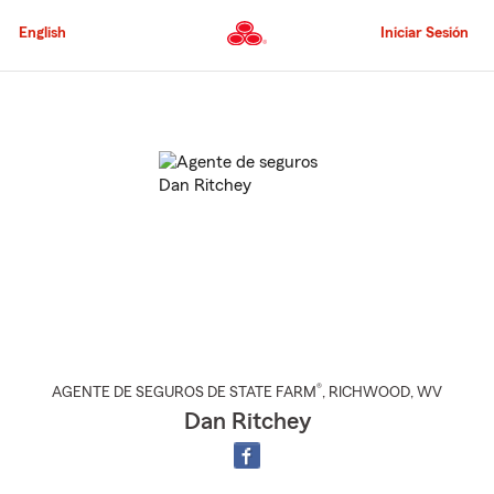
Pasar
al
English
Iniciar Sesión
contenido
principal
Comienzo
del
contenido
principal
®
AGENTE DE SEGUROS DE STATE FARM
,
RICHWOOD
, WV
Dan Ritchey