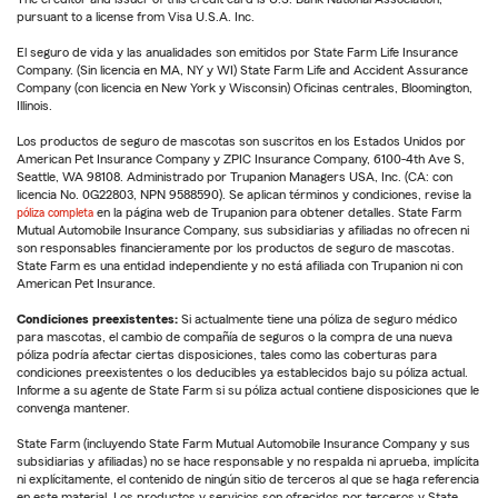
pursuant to a license from Visa U.S.A. Inc.
El seguro de vida y las anualidades son emitidos por State Farm Life Insurance
Company. (Sin licencia en MA, NY y WI) State Farm Life and Accident Assurance
Company (con licencia en New York y Wisconsin) Oficinas centrales, Bloomington,
Illinois.
Los productos de seguro de mascotas son suscritos en los Estados Unidos por
American Pet Insurance Company y ZPIC Insurance Company, 6100-4th Ave S,
Seattle, WA 98108. Administrado por Trupanion Managers USA, Inc. (CA: con
licencia No. 0G22803, NPN 9588590). Se aplican términos y condiciones, revise la
póliza completa
en la página web de Trupanion para obtener detalles. State Farm
Mutual Automobile Insurance Company, sus subsidiarias y afiliadas no ofrecen ni
son responsables financieramente por los productos de seguro de mascotas.
State Farm es una entidad independiente y no está afiliada con Trupanion ni con
American Pet Insurance.
Condiciones preexistentes:
Si actualmente tiene una póliza de seguro médico
para mascotas, el cambio de compañía de seguros o la compra de una nueva
póliza podría afectar ciertas disposiciones, tales como las coberturas para
condiciones preexistentes o los deducibles ya establecidos bajo su póliza actual.
Informe a su agente de State Farm si su póliza actual contiene disposiciones que le
convenga mantener.
State Farm (incluyendo State Farm Mutual Automobile Insurance Company y sus
subsidiarias y afiliadas) no se hace responsable y no respalda ni aprueba, implícita
ni explícitamente, el contenido de ningún sitio de terceros al que se haga referencia
en este material. Los productos y servicios son ofrecidos por terceros y State