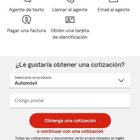
Agente de texto
Llamar al agente
Email al agente
Pagar una factura
Obtén una tarjeta
de identificación
¿Le gustaría obtener una cotización?
Seleccione un producto
Seleccione
un
nombre
de
producto
del
Código postal
Ingresa
Ingresa
_____
menú
un
un
desplegable
código
código
postal
postal
Obtenga una cotización
de
de
5
5
o continuar con una cotización
dígitos
dígitos
Todas las cotizaciones y documentos serán proporcionados en inglés.