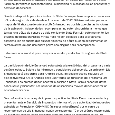
Farm no garantiza la mercantabilidad, la idoneidad ni la calidad de los productos y
servicios de terceros.
Beneficio disponible para los clientes de State Farm que han comprado una nueva
póliza de seguro de vida desde el 1 de enero de 2022. Si bien cualquier persona
mayor de 18 años puede unirse a Life Enhanced, es posible que ciertas funciones
de la aplicación, incluyendo las recompensas, no estén disponibles a menos que
tengas una póliza de seguro de vida elegible de State Farm.En este momento, los
titulares de póliza en Florida y New York no son elegibles para el programa
completo.Ten en cuenta que algunos titulares de póliza pueden experimentar un
retraso antes de que una nueva póliza sea elegible para recompensas.
Esto no es una solicitud para comprar o vender productos de seguros de State
Farm.
La participación de Life Enhanced está sujeta a la elegibilidad del programa y varía
según el estado. Sujeto a los términos y condiciones del acuerdo. La aplicación Life
Enhanced está disponible para Android e iOS. Es posible que se requiera un
dispositivo móvil iOS o Android para usar todas las funciones del programa Life
Enhanced. Los clientes deben aceptar autorizar a State Farm a recopilar datos
sobre salud y bienestar. Los usuarios de aplicaciones móviles deben aceptar un
acuerdo de licencia.
De conformidad con la ley de impuestos pertinente, State Farm puede enviarte y
presentar ante el Servicio de Impuestos Internos y/u otra autoridad de impuestos
aplicable un Formulario 1099-MISC (ingresos misceláneos) por el canje de
recompensas de Life Enhanced, según corresponda. Tú eres el único responsable
de cualquier consecuencia fiscal que surja del canje de recompensas de Life