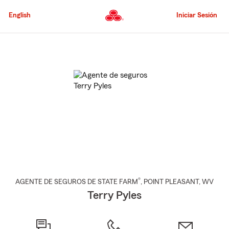
Pasar
al
English
Iniciar Sesión
contenido
principal
Comienzo
del
contenido
principal
®
AGENTE DE SEGUROS DE STATE FARM
,
POINT PLEASANT
, WV
Terry Pyles