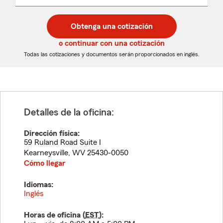
un
un
desplegable
código
código
postal
postal
Obtenga una cotización
de
de
5
5
o continuar con una cotización
dígitos
dígitos
Todas las cotizaciones y documentos serán proporcionados en inglés.
Detalles de la oficina:
Dirección física:
59 Ruland Road Suite I
Kearneysville
,
WV
25430-0050
Cómo llegar
Idiomas:
Inglés
Horas de oficina (
EST
):