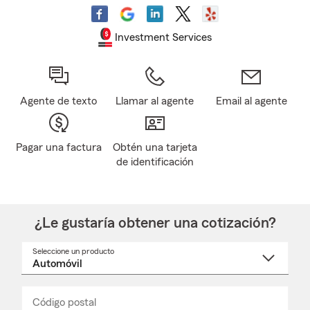
Investment Services
Agente de texto
Llamar al agente
Email al agente
Pagar una factura
Obtén una tarjeta
de identificación
¿Le gustaría obtener una cotización?
Seleccione un producto
Seleccione
un
nombre
de
producto
del
Código postal
Ingresa
Ingresa
_____
menú