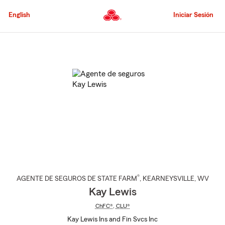
Pasar
al
English
Iniciar Sesión
contenido
principal
Comienzo
del
contenido
principal
®
AGENTE DE SEGUROS DE STATE FARM
,
KEARNEYSVILLE
, WV
Kay Lewis
ChFC®
,
CLU®
Kay Lewis Ins and Fin Svcs Inc