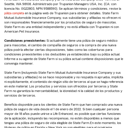
Seattle, WA 98108. Administrado por Trupanion Managers USA, Inc. (CA: con
licencia No. 0G22803, NPN 9588590). Se aplican términos y condiciones, revise la
póliza completa
en la página web de Trupanion para obtener detalles. State Farm
Mutual Automobile Insurance Company, sus subsidiarias y afiliadas no ofrecen ni
son responsables financieramente por los productos de seguro de mascotas.
State Farm es una entidad independiente y no está afiliada con Trupanion ni con
American Pet Insurance.
Condiciones preexistentes:
Si actualmente tiene una póliza de seguro médico
para mascotas, el cambio de compañía de seguros o la compra de una nueva
póliza podría afectar ciertas disposiciones, tales como las coberturas para
condiciones preexistentes o los deducibles ya establecidos bajo su póliza actual.
Informe a su agente de State Farm si su póliza actual contiene disposiciones que le
convenga mantener.
State Farm (incluyendo State Farm Mutual Automobile Insurance Company y sus
subsidiarias y afiliadas) no se hace responsable y no respalda ni aprueba, implícita
ni explícitamente, el contenido de ningún sitio de terceros al que se haga referencia
en este material. Los productos y servicios son ofrecidos por terceros y State
Farm no garantiza la mercantabilidad, la idoneidad ni la calidad de los productos y
servicios de terceros.
Beneficio disponible para los clientes de State Farm que han comprado una nueva
póliza de seguro de vida desde el 1 de enero de 2022. Si bien cualquier persona
mayor de 18 años puede unirse a Life Enhanced, es posible que ciertas funciones
de la aplicación, incluyendo las recompensas, no estén disponibles a menos que
tengas una póliza de seguro de vida elegible de State Farm.En este momento, los
titulares de póliza en Florida y New York no son elegibles para el programa