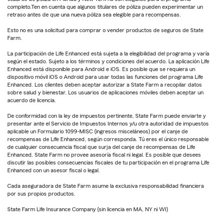
completo.Ten en cuenta que algunos titulares de póliza pueden experimentar un
retraso antes de que una nueva póliza sea elegible para recompensas.
Esto no es una solicitud para comprar o vender productos de seguros de State
Farm.
La participación de Life Enhanced está sujeta a la elegibilidad del programa y varía
según el estado. Sujeto a los términos y condiciones del acuerdo. La aplicación Life
Enhanced está disponible para Android e iOS. Es posible que se requiera un
dispositivo móvil iOS o Android para usar todas las funciones del programa Life
Enhanced. Los clientes deben aceptar autorizar a State Farm a recopilar datos
sobre salud y bienestar. Los usuarios de aplicaciones móviles deben aceptar un
acuerdo de licencia.
De conformidad con la ley de impuestos pertinente, State Farm puede enviarte y
presentar ante el Servicio de Impuestos Internos y/u otra autoridad de impuestos
aplicable un Formulario 1099-MISC (ingresos misceláneos) por el canje de
recompensas de Life Enhanced, según corresponda. Tú eres el único responsable
de cualquier consecuencia fiscal que surja del canje de recompensas de Life
Enhanced. State Farm no provee asesoría fiscal ni legal. Es posible que desees
discutir las posibles consecuencias fiscales de tu participación en el programa Life
Enhanced con un asesor fiscal o legal.
Cada aseguradora de State Farm asume la exclusiva responsabilidad financiera
por sus propios productos.
State Farm Life Insurance Company (sin licencia en MA, NY ni WI)