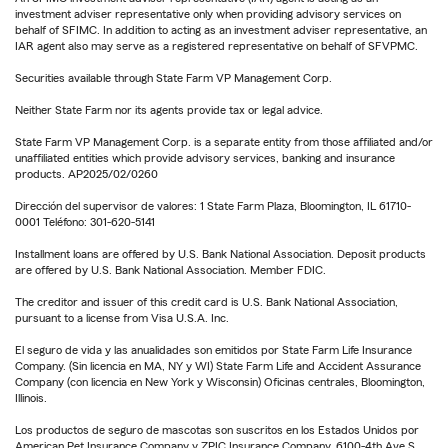
investment adviser representative only when providing advisory services on
behalf of SFIMC. In addition to acting as an investment adviser representative, an
IAR agent also may serve as a registered representative on behalf of SFVPMC.
Securities available through State Farm VP Management Corp.
Neither State Farm nor its agents provide tax or legal advice.
State Farm VP Management Corp. is a separate entity from those affiliated and/or
unaffiliated entities which provide advisory services, banking and insurance
products. AP2025/02/0260
Dirección del supervisor de valores: 1 State Farm Plaza, Bloomington, IL 61710-
0001 Teléfono: 301-620-5141
Installment loans are offered by U.S. Bank National Association. Deposit products
are offered by U.S. Bank National Association. Member FDIC.
The creditor and issuer of this credit card is U.S. Bank National Association,
pursuant to a license from Visa U.S.A. Inc.
El seguro de vida y las anualidades son emitidos por State Farm Life Insurance
Company. (Sin licencia en MA, NY y WI) State Farm Life and Accident Assurance
Company (con licencia en New York y Wisconsin) Oficinas centrales, Bloomington,
Illinois.
Los productos de seguro de mascotas son suscritos en los Estados Unidos por
American Pet Insurance Company y ZPIC Insurance Company, 6100-4th Ave S,