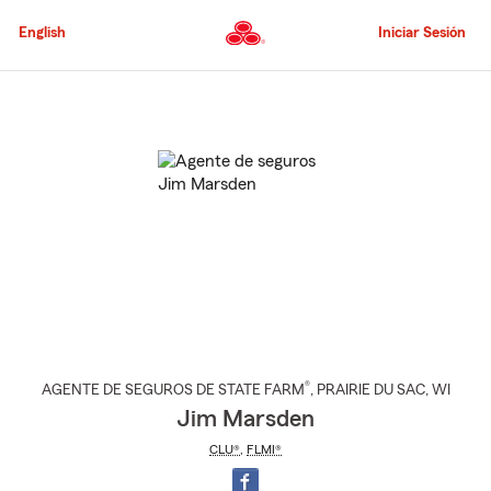
Pasar
al
English
Iniciar Sesión
contenido
principal
Comienzo
del
contenido
principal
®
AGENTE DE SEGUROS DE STATE FARM
,
PRAIRIE DU SAC
, WI
Jim Marsden
CLU®
,
FLMI®