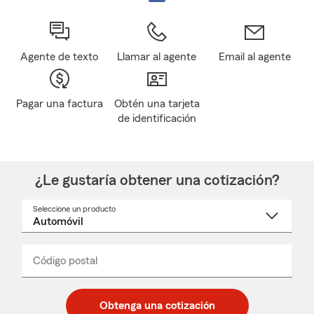
Agente de texto
Llamar al agente
Email al agente
Pagar una factura
Obtén una tarjeta
de identificación
¿Le gustaría obtener una cotización?
Seleccione un producto
Seleccione
un
nombre
de
producto
del
Código postal
Ingresa
Ingresa
_____
menú
un
un
desplegable
código
código
postal
postal
Obtenga una cotización
de
de