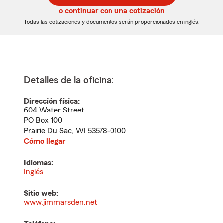
5
5
o continuar con una cotización
dígitos
dígitos
Todas las cotizaciones y documentos serán proporcionados en inglés.
Detalles de la oficina:
Dirección física:
604 Water Street
PO Box 100
Prairie Du Sac
,
WI
53578-0100
Cómo llegar
Idiomas:
Inglés
Sitio web:
www.jimmarsden.net