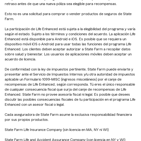
retraso antes de que una nueva póliza sea elegible para recompensas.
Esto no es una solicitud para comprar o vender productos de seguros de State
Farm.
La participación de Life Enhanced está sujeta a la elegibilidad del programa y varía
según el estado. Sujeto a los términos y condiciones del acuerdo. La aplicación Life
Enhanced está disponible para Android e iOS. Es posible que se requiera un
dispositivo móvil iOS o Android para usar todas las funciones del programa Life
Enhanced. Los clientes deben aceptar autorizar a State Farm a recopilar datos
sobre salud y bienestar. Los usuarios de aplicaciones móviles deben aceptar un
acuerdo de licencia.
De conformidad con la ley de impuestos pertinente, State Farm puede enviarte y
presentar ante el Servicio de Impuestos Internos y/u otra autoridad de impuestos
aplicable un Formulario 1099-MISC (ingresos misceláneos) por el canje de
recompensas de Life Enhanced, según corresponda. Tú eres el único responsable
de cualquier consecuencia fiscal que surja del canje de recompensas de Life
Enhanced. State Farm no provee asesoría fiscal ni legal. Es posible que desees
discutir las posibles consecuencias fiscales de tu participación en el programa Life
Enhanced con un asesor fiscal o legal.
Cada aseguradora de State Farm asume la exclusiva responsabilidad financiera
por sus propios productos.
State Farm Life Insurance Company (sin licencia en MA, NY ni WI)
State Farm Life and Accident Assurance Company (con licencia en NY y WI)