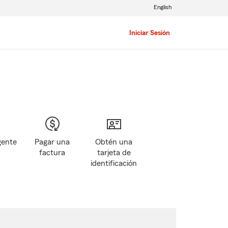
English
Iniciar Sesión
gente
Pagar una
Obtén una
factura
tarjeta de
identificación