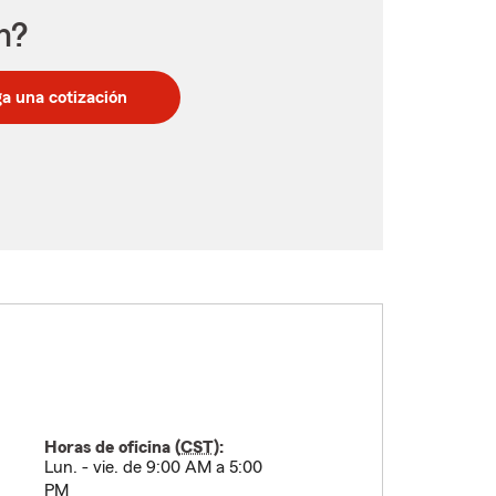
n?
a una cotización
Horas de oficina (
CST
):
Lun. - vie. de 9:00 AM a 5:00
PM