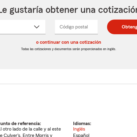
Le gustaría obtener una cotizació
cione
Código postal
Ingresa
Ingresa
Obteng
_____
un
un
re
código
código
cto
o continuar con una cotización
postal
postal
de
de
Todas las cotizaciones y documentos serán proporcionados en inglés.
egable
5
5
dígitos
dígitos
unto de referencia:
Idiomas:
l otro lado de la calle y al este
Inglés
e Culver's. Entre Morris y
Español