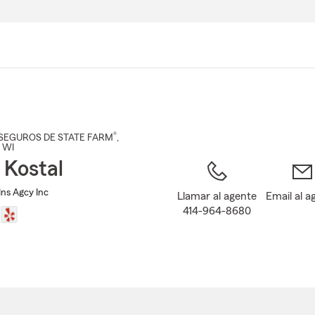
Pasar
al
contenido
principal
®
SEGUROS DE STATE FARM
,
, WI
 Kostal
Ins Agcy Inc
Llamar al agente
Email al a
414-964-8680