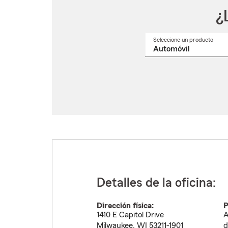
¿
Seleccione un producto
Selec
un
nomb
de
produ
del
menú
despl
Detalles de la oficina:
Dirección física:
P
1410 E Capitol Drive
A
Milwaukee
,
WI
53211-1901
d