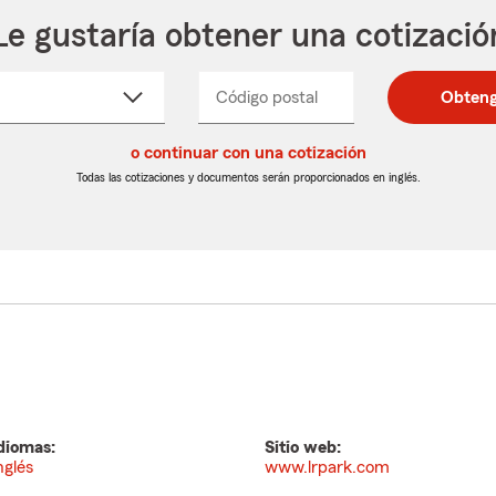
Le gustaría obtener una cotizació
cione
Código postal
Ingresa
Ingresa
Obteng
_____
un
un
re
código
código
cto
o continuar con una cotización
postal
postal
de
de
Todas las cotizaciones y documentos serán proporcionados en inglés.
egable
5
5
dígitos
dígitos
diomas:
Sitio web:
nglés
www.lrpark.com