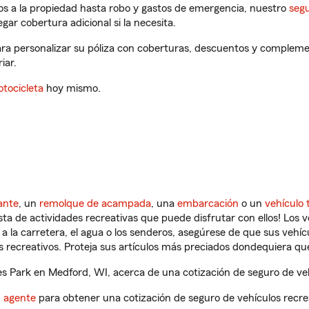
os a la propiedad hasta robo y gastos de emergencia, nuestro
segu
gar cobertura adicional si la necesita.
ra personalizar su póliza con coberturas, descuentos y compleme
iar.
tocicleta
hoy mismo.
ante
, un
remolque de acampada
, una
embarcación
o un
vehículo 
ista de actividades recreativas que puede disfrutar con ellos! Los 
a la carretera, el agua o los senderos, asegúrese de que sus vehí
 recreativos. Proteja sus artículos más preciados dondequiera qu
 Park en Medford, WI, acerca de una cotización de seguro de veh
n agente
para obtener una cotización de seguro de vehículos recre