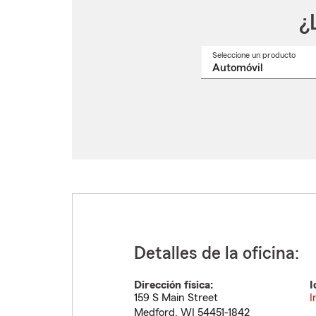
¿
Seleccione un producto
Selec
un
nomb
de
produ
del
menú
despl
Detalles de la oficina:
Dirección física:
I
159 S Main Street
I
Medford
,
WI
54451-1842