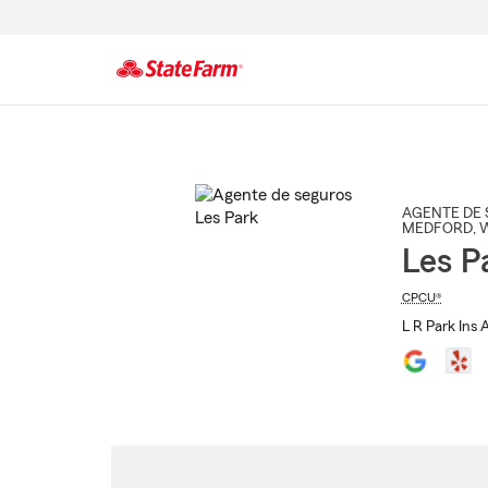
Comienzo
del
contenido
principal
AGENTE DE 
MEDFORD
, 
Les P
CPCU®
L R Park Ins 