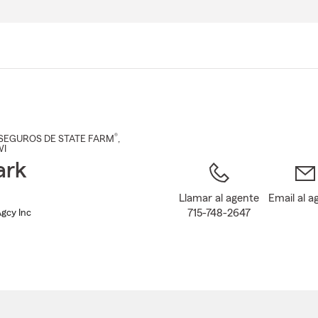
Pasar
al
contenido
principal
®
SEGUROS DE STATE FARM
,
WI
ark
Llamar al agente
Email al a
715-748-2647
Agcy Inc