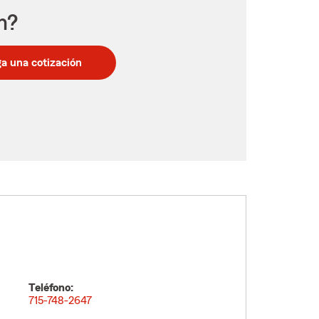
n?
a una cotización
Teléfono:
715-748-2647