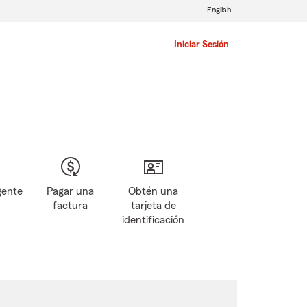
English
Iniciar Sesión
gente
Pagar una
Obtén una
factura
tarjeta de
identificación