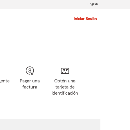
English
Iniciar Sesión
gente
Pagar una
Obtén una
factura
tarjeta de
identificación