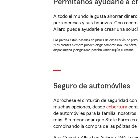
Permítanos ayudarle a cr
A todo el mundo le gusta ahorrar dinero
pertenencias y sus finanzas. Con recom
Allard puede ayudarle a crear una solu
Los precios están basados en planes de clasificación de primas
*Los clientes siempre pueden elegir comprar solo una póliza
disponibilidad y elegibilidad podrían variar según el estado.
Seguro de automóviles
Abróchese el cinturón de seguridad co
muchas opciones, desde
cobertura
con
de automóviles para la familia, nosotro
más. Sin mencionar que State Farm es e
combinando la compra de las pólizas de 
Ava Grajeda-Allard en Yakima, WA le ay