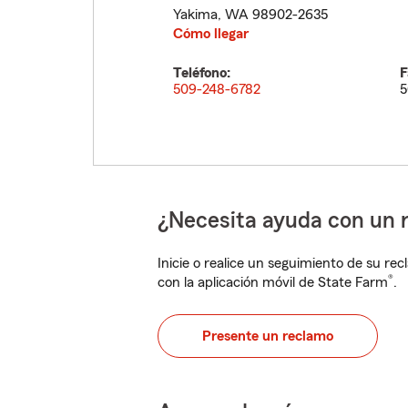
Yakima
,
WA
98902-2635
Cómo llegar
Teléfono:
F
509-248-6782
5
¿Necesita ayuda con un 
Inicie o realice un seguimiento de su rec
®
con la aplicación móvil de State Farm
.
Presente un reclamo