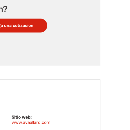
n?
a una cotización
Sitio web:
www.avaallard.com