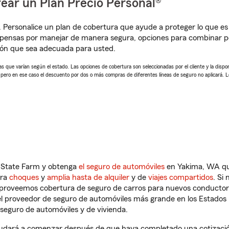
ear un Plan Precio Personal®
. Personalice un plan de cobertura que ayude a proteger lo que es 
pensas por manejar de manera segura, opciones para combinar pó
ción que sea adecuada para usted.
 que varían según el estado. Las opciones de cobertura son seleccionadas por el cliente y la disponib
, pero en ese caso el descuento por dos o más compras de diferentes líneas de seguro no aplicará. 
n State Farm y obtenga
el seguro de automóviles
en Yakima, WA que
tra
choques
y
amplia hasta de alquiler
y de
viajes compartidos
. Si
s proveemos cobertura de seguro de carros para nuevos conductores
l proveedor de seguro de automóviles más grande en los Estados
seguro de automóviles y de vivienda.
udará a comenzar después de que haya completado una cotización 