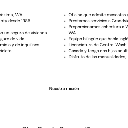
 Yakima, WA
Oficina que admite mascotas 
unty desde 1986
Prestamos servicios a Grandv
Proporcionamos cobertura a Wa
n un seguro de vivienda
WA
eguro de vida
Equipo bilingüe que habla ingl
inio y de inquilinos
Licenciatura de Central Washi
icleta
Casada y tengo dos hijos adul
Disfruto de las manualidades, l
Nuestra misión