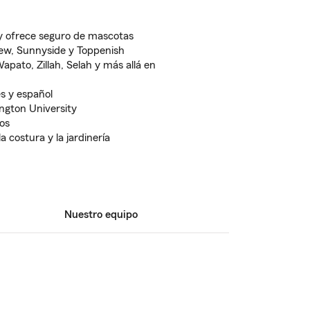
y ofrece seguro de mascotas
iew, Sunnyside y Toppenish
pato, Zillah, Selah y más allá en
és y español
ngton University
tos
a costura y la jardinería
Nuestro equipo