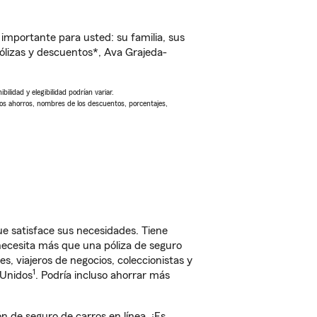
importante para usted: su familia, sus
lizas y descuentos*, Ava Grajeda-
ilidad y elegibilidad podrían variar.
Los ahorros, nombres de los descuentos, porcentajes,
 satisface sus necesidades. Tiene
 necesita más que una póliza de seguro
, viajeros de negocios, coleccionistas y
1
 Unidos
. Podría incluso ahorrar más
de seguro de carros en línea. ¡Es