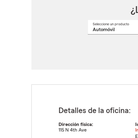
¿
Seleccione un producto
Selec
un
nomb
de
produ
del
menú
despl
Detalles de la oficina:
Dirección física:
I
115 N 4th Ave
I
E