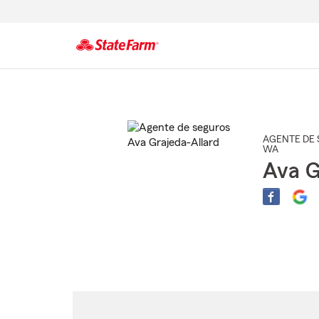
Comienzo
del
contenido
principal
AGENTE DE 
WA
Ava G