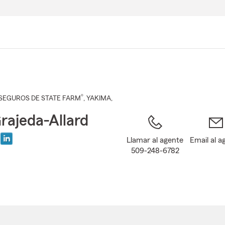
Pasar
al
contenido
principal
®
SEGUROS DE STATE FARM
,
YAKIMA
,
rajeda-Allard
Llamar al agente
Email al a
509-248-6782