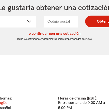
Le gustaría obtener una cotizació
cione
Código postal
Ingresa
Ingresa
Obteng
_____
un
un
re
código
código
cto
o continuar con una cotización
postal
postal
de
de
Todas las cotizaciones y documentos serán proporcionados en inglés.
egable
5
5
dígitos
dígitos
diomas:
Horas de oficina (
PST
):
nglés
Entre semana de 9:00 AM a
spañol
5:00 PM