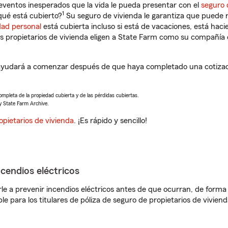
eventos inesperados que la vida le pueda presentar con el
seguro 
1
ué está cubierto?
Su seguro de vivienda le garantiza que puede r
dad personal
está cubierta incluso si está de vacaciones, está haci
propietarios de vivienda eligen a State Farm como su compañía 
udará a comenzar después de que haya completado una cotizació
completa de la propiedad cubierta y de las pérdidas cubiertas.
y State Farm Archive.
opietarios de vivienda
. ¡Es rápido y sencillo!
ncendios eléctricos
e a prevenir incendios eléctricos antes de que ocurran, de forma 
le para los titulares de póliza de seguro de propietarios de vivie