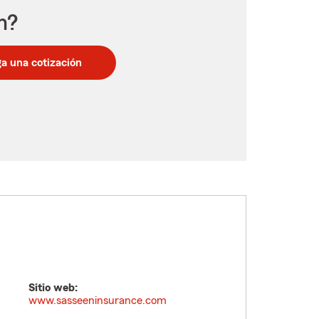
n?
a una cotización
Sitio web:
www.sasseeninsurance.com