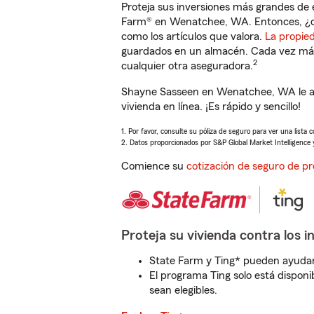
Proteja sus inversiones más grandes de 
Farm® en Wenatchee, WA. Entonces, ¿q
como los artículos que valora.
La propie
guardados en un almacén. Cada vez más 
2
cualquier otra aseguradora.
Shayne Sasseen en Wenatchee, WA le ay
vivienda en línea. ¡Es rápido y sencillo!
1. Por favor, consulte su póliza de seguro para ver una lista 
2. Datos proporcionados por S&P Global Market Intelligence 
Comience su
cotización de seguro de pr
Proteja su vivienda contra los i
State Farm y Ting* pueden ayudarl
El programa Ting solo está disponib
sean elegibles.