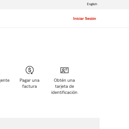
English
Iniciar Sesión
gente
Pagar una
Obtén una
factura
tarjeta de
identificación