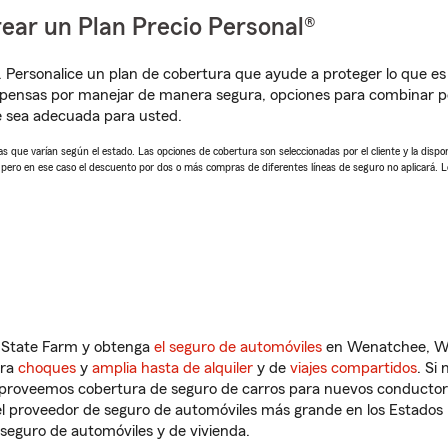
ear un Plan Precio Personal®
. Personalice un plan de cobertura que ayude a proteger lo que es 
mpensas por manejar de manera segura, opciones para combinar p
e sea adecuada para usted.
 que varían según el estado. Las opciones de cobertura son seleccionadas por el cliente y la disponib
, pero en ese caso el descuento por dos o más compras de diferentes líneas de seguro no aplicará. 
n State Farm y obtenga
el seguro de automóviles
en Wenatchee, WA
tra
choques
y
amplia hasta de alquiler
y de
viajes compartidos
. Si
s proveemos cobertura de seguro de carros para nuevos conductores
l proveedor de seguro de automóviles más grande en los Estados
seguro de automóviles y de vivienda.