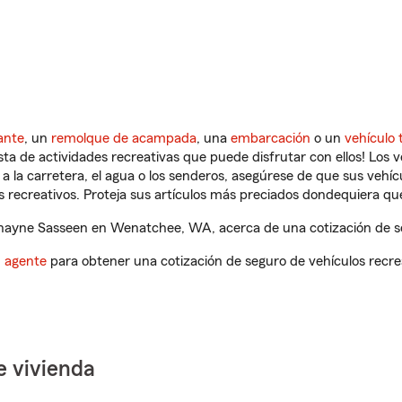
ante
, un
remolque de acampada
, una
embarcación
o un
vehículo 
ista de actividades recreativas que puede disfrutar con ellos! Los 
a la carretera, el agua o los senderos, asegúrese de que sus vehí
 recreativos. Proteja sus artículos más preciados dondequiera qu
ayne Sasseen en Wenatchee, WA, acerca de una cotización de seg
n agente
para obtener una cotización de seguro de vehículos recre
e vivienda