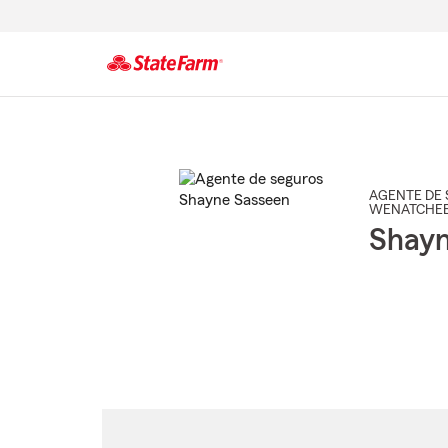
Comienzo
del
contenido
principal
AGENTE DE 
WENATCHE
Shayn