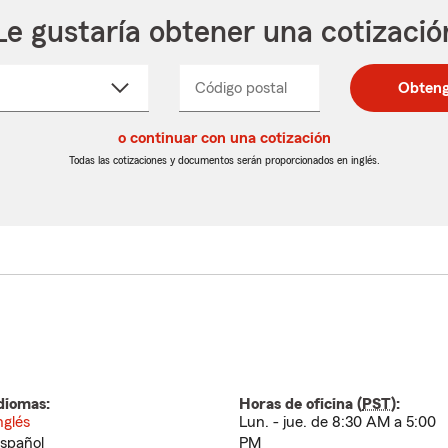
Le gustaría obtener una cotizació
cione
Código postal
Ingresa
Ingresa
Obteng
_____
un
un
re
código
código
cto
o continuar con una cotización
postal
postal
de
de
Todas las cotizaciones y documentos serán proporcionados en inglés.
egable
5
5
dígitos
dígitos
diomas:
Horas de oficina (
PST
):
nglés
Lun. - jue. de 8:30 AM a 5:00
spañol
PM