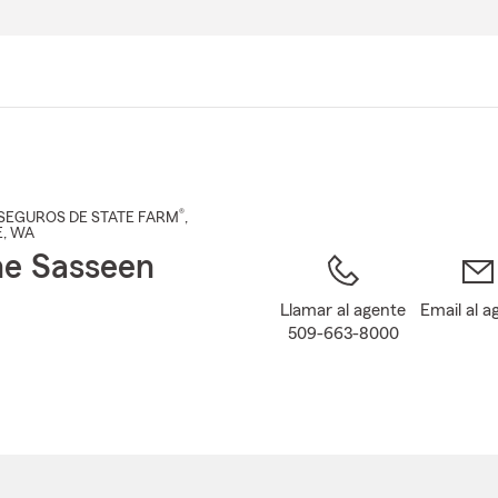
Pasar
al
contenido
principal
®
SEGUROS DE STATE FARM
,
E
, WA
e Sasseen
Llamar al agente
Email al a
509-663-8000