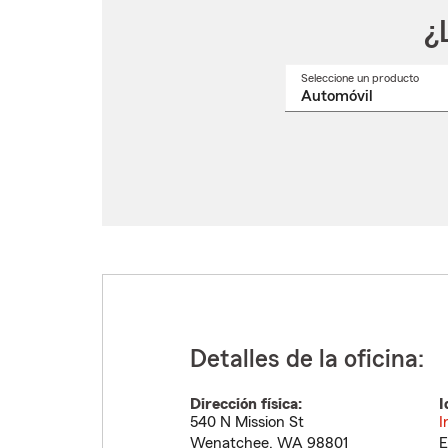
¿
Seleccione un producto
Selec
un
nomb
de
produ
del
menú
despl
Detalles de la oficina:
Dirección física:
I
540 N Mission St
I
Wenatchee
,
WA
98801
E