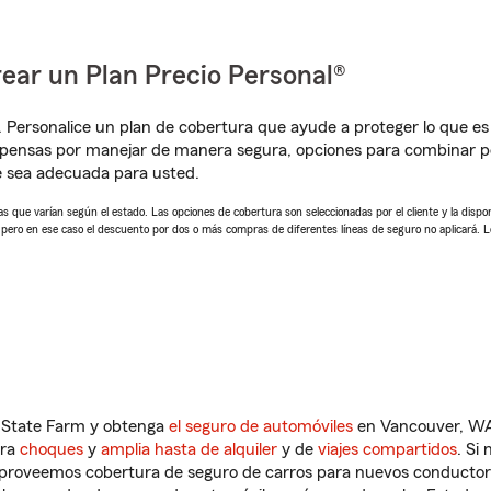
ear un Plan Precio Personal®
. Personalice un plan de cobertura que ayude a proteger lo que es 
mpensas por manejar de manera segura, opciones para combinar p
e sea adecuada para usted.
 que varían según el estado. Las opciones de cobertura son seleccionadas por el cliente y la disponib
, pero en ese caso el descuento por dos o más compras de diferentes líneas de seguro no aplicará. 
n State Farm y obtenga
el seguro de automóviles
en Vancouver, WA 
tra
choques
y
amplia hasta de alquiler
y de
viajes compartidos
. Si
s proveemos cobertura de seguro de carros para nuevos conductores