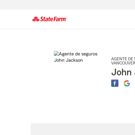
Comienzo
del
contenido
principal
AGENTE DE 
VANCOUVE
John 