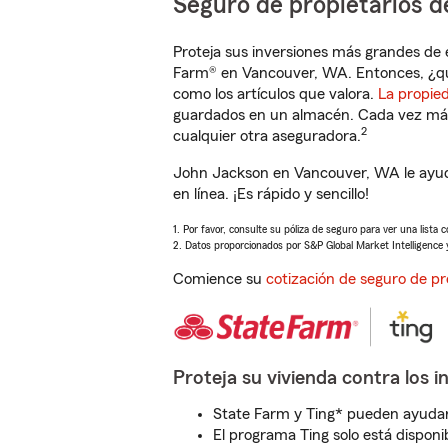
Seguro de propietarios d
Proteja sus inversiones más grandes de 
Farm® en Vancouver, WA. Entonces, ¿qu
como los artículos que valora.
La propie
guardados en un almacén. Cada vez más 
2
cualquier otra aseguradora.
John Jackson en Vancouver, WA le ayud
en línea. ¡Es rápido y sencillo!
1. Por favor, consulte su póliza de seguro para ver una lista 
2. Datos proporcionados por S&P Global Market Intelligence 
Comience su
cotización de seguro de pr
Proteja su vivienda contra los i
State Farm y Ting* pueden ayudarl
El programa Ting solo está disponib