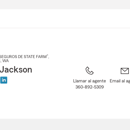
Pasar
al
contenido
principal
®
SEGUROS DE STATE FARM
,
R
, WA
Jackson
Llamar al agente
Email al a
360-892-5309