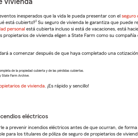
e vivienda
eventos inesperados que la vida le pueda presentar con el
seguro 
1
é está cubierto?
Su seguro de vivienda le garantiza que puede re
dad personal
está cubierta incluso si está de vacaciones, está haci
propietarios de vivienda eligen a State Farm como su compañía 
ará a comenzar después de que haya completado una cotización d
completa de la propiedad cubierta y de las pérdidas cubiertas.
y State Farm Archive.
opietarios de vivienda
. ¡Es rápido y sencillo!
ncendios eléctricos
e a prevenir incendios eléctricos antes de que ocurran, de forma 
le para los titulares de póliza de seguro de propietarios de vivie