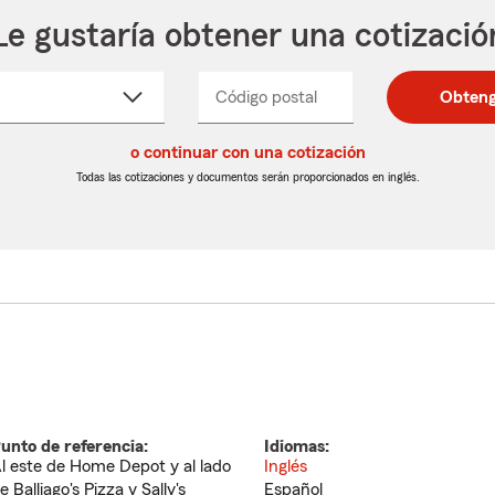
Le gustaría obtener una cotizació
cione
Código postal
Ingresa
Ingresa
Obteng
_____
un
un
re
código
código
cto
o continuar con una cotización
postal
postal
de
de
Todas las cotizaciones y documentos serán proporcionados en inglés.
egable
5
5
dígitos
dígitos
unto de referencia:
Idiomas:
l este de Home Depot y al lado
Inglés
e Balliago's Pizza y Sally's
Español