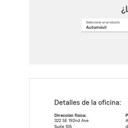
¿
Seleccione un producto
Selec
un
nomb
de
produ
del
menú
despl
Detalles de la oficina:
Dirección física:
P
322 SE 192nd Ave
A
Suite 105
d