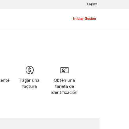
English
Iniciar Sesión
gente
Pagar una
Obtén una
factura
tarjeta de
identificación