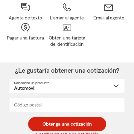
Agente de texto
Llamar al agente
Email al agente
Pagar una factura
Obtén una tarjeta
de identificación
¿Le gustaría obtener una cotización?
Seleccione un producto
Seleccione
un
nombre
de
producto
del
Código postal
Ingresa
Ingresa
_____
menú
un
un
desplegable
código
código
postal
postal
Obtenga una cotización
de
de
5
5