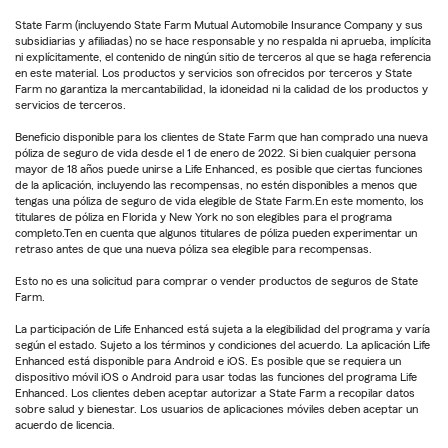
State Farm (incluyendo State Farm Mutual Automobile Insurance Company y sus
subsidiarias y afiliadas) no se hace responsable y no respalda ni aprueba, implícita
ni explícitamente, el contenido de ningún sitio de terceros al que se haga referencia
en este material. Los productos y servicios son ofrecidos por terceros y State
Farm no garantiza la mercantabilidad, la idoneidad ni la calidad de los productos y
servicios de terceros.
Beneficio disponible para los clientes de State Farm que han comprado una nueva
póliza de seguro de vida desde el 1 de enero de 2022. Si bien cualquier persona
mayor de 18 años puede unirse a Life Enhanced, es posible que ciertas funciones
de la aplicación, incluyendo las recompensas, no estén disponibles a menos que
tengas una póliza de seguro de vida elegible de State Farm.En este momento, los
titulares de póliza en Florida y New York no son elegibles para el programa
completo.Ten en cuenta que algunos titulares de póliza pueden experimentar un
retraso antes de que una nueva póliza sea elegible para recompensas.
Esto no es una solicitud para comprar o vender productos de seguros de State
Farm.
La participación de Life Enhanced está sujeta a la elegibilidad del programa y varía
según el estado. Sujeto a los términos y condiciones del acuerdo. La aplicación Life
Enhanced está disponible para Android e iOS. Es posible que se requiera un
dispositivo móvil iOS o Android para usar todas las funciones del programa Life
Enhanced. Los clientes deben aceptar autorizar a State Farm a recopilar datos
sobre salud y bienestar. Los usuarios de aplicaciones móviles deben aceptar un
acuerdo de licencia.