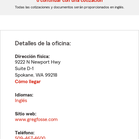
o continuar con una cotización
dígitos
dígitos
Todas las cotizaciones y documentos serán proporcionados en inglés.
Detalles de la oficina:
Dirección física:
9222 N Newport Hwy
Suite D-1
Spokane
,
WA
99218
Cómo llegar
Idiomas:
Inglés
Sitio web:
www.gregfosse.com
Teléfono:
509-467-4600