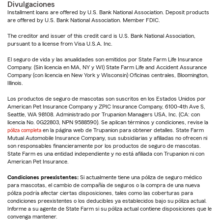
Divulgaciones
Installment loans are offered by U.S. Bank National Association. Deposit products
are offered by U.S. Bank National Association. Member FDIC.
The creditor and issuer of this credit card is U.S. Bank National Association,
pursuant to a license from Visa U.S.A. Inc.
El seguro de vida y las anualidades son emitidos por State Farm Life Insurance
Company. (Sin licencia en MA, NY y WI) State Farm Life and Accident Assurance
Company (con licencia en New York y Wisconsin) Oficinas centrales, Bloomington,
Illinois.
Los productos de seguro de mascotas son suscritos en los Estados Unidos por
American Pet Insurance Company y ZPIC Insurance Company, 6100-4th Ave S,
Seattle, WA 98108. Administrado por Trupanion Managers USA, Inc. (CA: con
licencia No. 0G22803, NPN 9588590). Se aplican términos y condiciones, revise la
póliza completa
en la página web de Trupanion para obtener detalles. State Farm
Mutual Automobile Insurance Company, sus subsidiarias y afiliadas no ofrecen ni
son responsables financieramente por los productos de seguro de mascotas.
State Farm es una entidad independiente y no está afiliada con Trupanion ni con
American Pet Insurance.
Condiciones preexistentes:
Si actualmente tiene una póliza de seguro médico
para mascotas, el cambio de compañía de seguros o la compra de una nueva
póliza podría afectar ciertas disposiciones, tales como las coberturas para
condiciones preexistentes o los deducibles ya establecidos bajo su póliza actual.
Informe a su agente de State Farm si su póliza actual contiene disposiciones que le
convenga mantener.