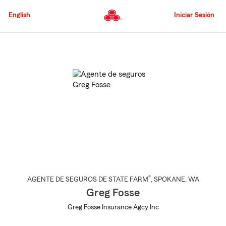
Pasar
al
English
Iniciar Sesión
contenido
principal
Comienzo
del
contenido
principal
®
AGENTE DE SEGUROS DE STATE FARM
,
SPOKANE
, WA
Greg Fosse
Greg Fosse Insurance Agcy Inc