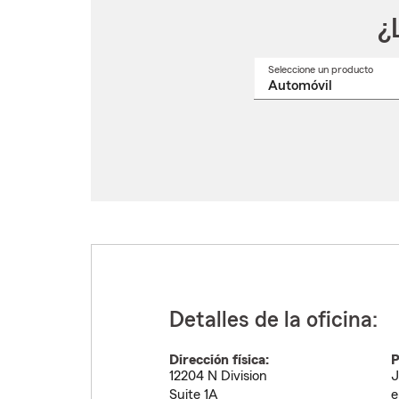
¿
Seleccione un producto
Selec
un
nomb
de
produ
del
menú
despl
Detalles de la oficina:
Dirección física:
P
12204 N Division
J
Suite 1A
e