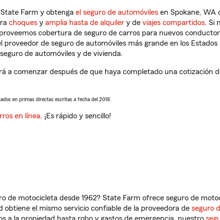
n State Farm y obtenga
el seguro de automóviles
en Spokane, WA qu
tra
choques
y
amplia hasta de alquiler
y de
viajes compartidos
. Si
s proveemos cobertura de seguro de carros para nuevos conductores
l proveedor de seguro de automóviles más grande en los Estados
seguro de automóviles y de vivienda.
rá a comenzar después de que haya completado una cotización de s
sados en primas directas escritas a fecha del 2018.
rros en línea
. ¡Es rápido y sencillo!
ro de motocicleta desde 1962? State Farm ofrece seguro de motoci
 obtiene el mismo servicio confiable de la proveedora de
seguro 
os a la propiedad hasta robo y gastos de emergencia, nuestro
segu