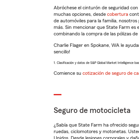
Abróchese el cinturón de seguridad co
muchas opciones, desde
cobertura
con
de automóviles para la familia, nosotro
más. Sin mencionar que State Farm es e
combinando la compra de las pólizas de 
Charlie Flager en Spokane, WA le ayuda
sencillo!
1. Clasificación y datos de S&P Global Market Intelligence ba
Comience su
cotización de seguro de ca
Seguro de motocicleta
¿Sabía que State Farm ha ofrecido segu
ruedas, ciclomotores y motonetas. Usted
Unidos. Desde lesiones corporales y dañ