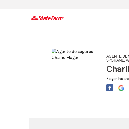
Comienzo
del
contenido
principal
AGENTE DE 
SPOKANE
, 
Charl
Flager Ins an