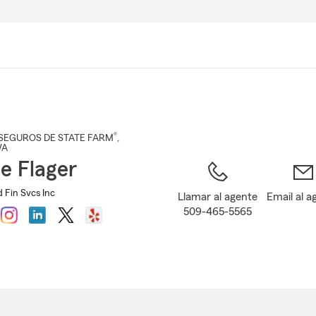
Pasar
al
contenido
principal
®
SEGUROS DE STATE FARM
,
WA
ie Flager
d Fin Svcs Inc
Llamar al agente
Email al a
509-465-5565