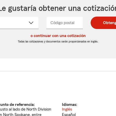
Le gustaría obtener una cotizació
cione
Código postal
Ingresa
Ingresa
Obteng
_____
un
un
re
código
código
cto
o continuar con una cotización
postal
postal
de
de
Todas las cotizaciones y documentos serán proporcionados en inglés.
egable
5
5
dígitos
dígitos
unto de referencia:
Idiomas:
usto al lado de North Division
Inglés
n North Spokane, entre
Español