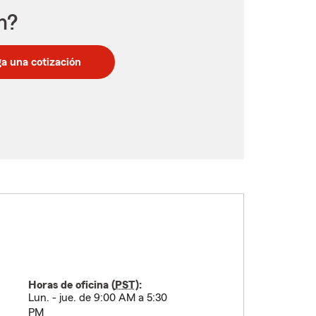
n?
a una cotización
Horas de oficina (
PST
):
Lun. - jue. de 9:00 AM a 5:30
PM