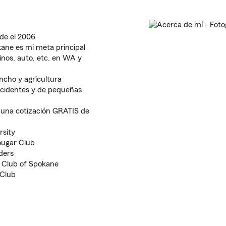
de el 2006
ane es mi meta principal
inos, auto, etc. en WA y
ncho y agricultura
cidentes y de pequeñas
r una cotización GRATIS de
rsity
ougar Club
ders
s Club of Spokane
 Club