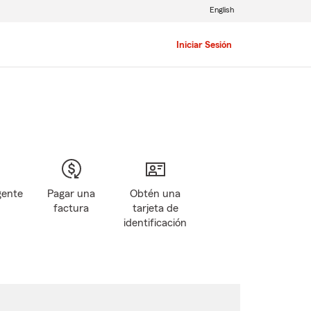
English
Iniciar Sesión
gente
Pagar una
Obtén una
factura
tarjeta de
identificación