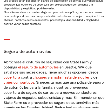
Los precios están basados en planes de clasificación de primas que varían según
el estado. Las opciones de cobertura son seleccionadas por el cliente y la
disponibilidad y elegibilidad podrían variar.
*Los clientes siempre pueden elegir comprar solo una póliza, pero en ese caso el
descuento por dos o más compras de diferentes líneas de seguro no aplicará. Los
ahorros, nombres de los descuentos, porcentajes, disponibilidad y elegibilidad
podrían variar según el estado.
Seguro de automóviles
Abróchese el cinturón de seguridad con State Farm y
obtenga
el seguro de automóviles
en Seattle, WA que
satisface sus necesidades. Tiene muchas opciones, desde
cobertura
contra
choques
y
amplia hasta de alquiler
y de
viajes compartidos
. Si necesita más que una póliza de seguro
de automóviles para la familia, nosotros proveemos
cobertura de seguro de carros para nuevos conductores,
viajeros de negocios, coleccionistas y más. Sin mencionar que
State Farm es el proveedor de seguro de automóviles más
1
grande en los Estados Unidos
. Podría incluso ahorrar más