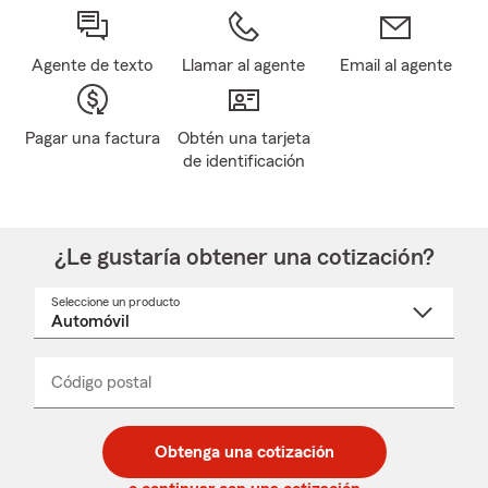
Agente de texto
Llamar al agente
Email al agente
Pagar una factura
Obtén una tarjeta
de identificación
¿Le gustaría obtener una cotización?
Seleccione un producto
Seleccione
un
nombre
de
producto
del
Código postal
Ingresa
Ingresa
_____
menú
un
un
desplegable
código
código
postal
postal
Obtenga una cotización
de
de
5
5