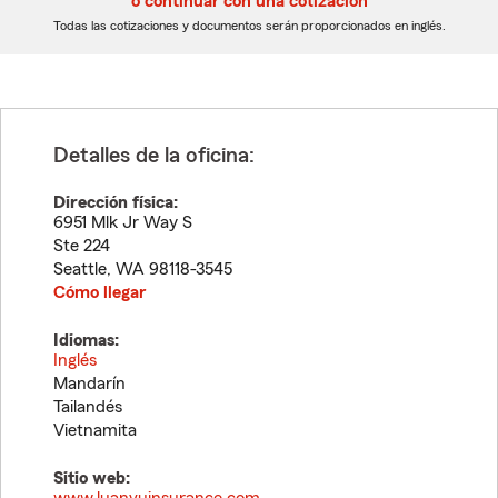
o continuar con una cotización
dígitos
dígitos
Todas las cotizaciones y documentos serán proporcionados en inglés.
Detalles de la oficina:
Dirección física:
6951 Mlk Jr Way S
Ste 224
Seattle
,
WA
98118-3545
Cómo llegar
Idiomas:
Inglés
Mandarín
Tailandés
Vietnamita
Sitio web: