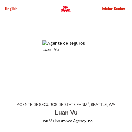
Pasar
al
English
Iniciar Sesión
contenido
principal
Comienzo
del
contenido
principal
®
AGENTE DE SEGUROS DE STATE FARM
,
SEATTLE
, WA
Luan Vu
Luan Vu Insurance Agency Inc