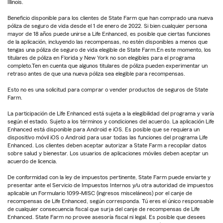
Illinois.
Beneficio disponible para los clientes de State Farm que han comprado una nueva
póliza de seguro de vida desde el 1 de enero de 2022. Si bien cualquier persona
mayor de 18 años puede unirse a Life Enhanced, es posible que ciertas funciones
de la aplicación, incluyendo las recompensas, no estén disponibles a menos que
tengas una póliza de seguro de vida elegible de State Farm.En este momento, los
titulares de póliza en Florida y New York no son elegibles para el programa
completo.Ten en cuenta que algunos titulares de póliza pueden experimentar un
retraso antes de que una nueva póliza sea elegible para recompensas.
Esto no es una solicitud para comprar o vender productos de seguros de State
Farm.
La participación de Life Enhanced está sujeta a la elegibilidad del programa y varía
según el estado. Sujeto a los términos y condiciones del acuerdo. La aplicación Life
Enhanced está disponible para Android e iOS. Es posible que se requiera un
dispositivo móvil iOS o Android para usar todas las funciones del programa Life
Enhanced. Los clientes deben aceptar autorizar a State Farm a recopilar datos
sobre salud y bienestar. Los usuarios de aplicaciones móviles deben aceptar un
acuerdo de licencia.
De conformidad con la ley de impuestos pertinente, State Farm puede enviarte y
presentar ante el Servicio de Impuestos Internos y/u otra autoridad de impuestos
aplicable un Formulario 1099-MISC (ingresos misceláneos) por el canje de
recompensas de Life Enhanced, según corresponda. Tú eres el único responsable
de cualquier consecuencia fiscal que surja del canje de recompensas de Life
Enhanced. State Farm no provee asesoría fiscal ni legal. Es posible que desees