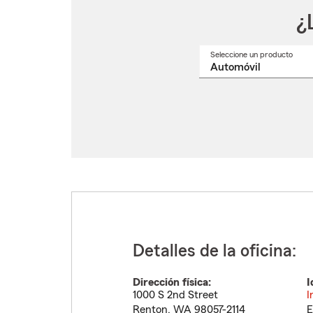
¿
Seleccione un producto
Selec
un
nomb
de
produ
del
menú
despl
Detalles de la oficina:
Dirección física:
I
1000 S 2nd Street
I
Renton
,
WA
98057-2114
E