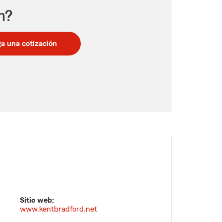
n?
a una cotización
Sitio web:
www.kentbradford.net