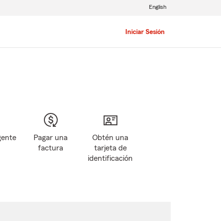
English
Iniciar Sesión
gente
Pagar una
Obtén una
factura
tarjeta de
identificación