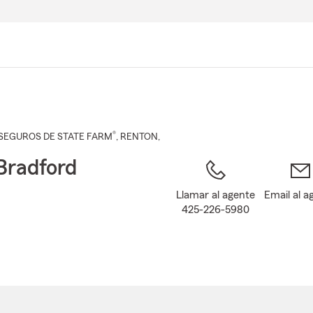
Pasar
al
contenido
principal
®
SEGUROS DE STATE FARM
,
RENTON
,
Bradford
Llamar al agente
Email al a
425-226-5980