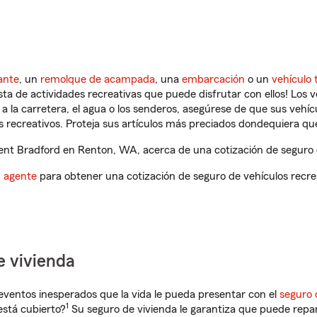
ante
, un
remolque de acampada
, una
embarcación
o un
vehículo 
ista de actividades recreativas que puede disfrutar con ellos! Los 
a la carretera, el agua o los senderos, asegúrese de que sus vehí
 recreativos. Proteja sus artículos más preciados dondequiera qu
nt Bradford en Renton, WA, acerca de una cotización de seguro d
n agente
para obtener una cotización de seguro de vehículos recre
e vivienda
eventos inesperados que la vida le pueda presentar con el
seguro 
1
stá cubierto?
Su seguro de vivienda le garantiza que puede repar