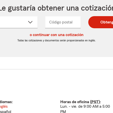
Le gustaría obtener una cotizació
cione
Código postal
Ingresa
Ingresa
Obteng
_____
un
un
re
código
código
cto
o continuar con una cotización
postal
postal
de
de
Todas las cotizaciones y documentos serán proporcionados en inglés.
egable
5
5
dígitos
dígitos
diomas:
Horas de oficina (
PST
):
nglés
Lun. - vie. de 9:00 AM a 5:00
spañol
PM