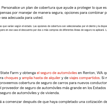
. Personalice un plan de cobertura que ayude a proteger lo que es 
pensas por manejar de manera segura, opciones para combinar pó
e sea adecuada para usted.
 que varían según el estado. Las opciones de cobertura son seleccionadas por el cliente y la disponib
, pero en ese caso el descuento por dos o más compras de diferentes líneas de seguro no aplicará. 
n State Farm y obtenga
el seguro de automóviles
en Renton, WA que
tra
choques
y
amplia hasta de alquiler
y de
viajes compartidos
. Si
s proveemos cobertura de seguro de carros para nuevos conductores
l proveedor de seguro de automóviles más grande en los Estados
seguro de automóviles y de vivienda.
 a comenzar después de que haya completado una cotización de se