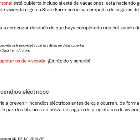
rsonal
está cubierta incluso si está de vacaciones, está haciendo g
de vivienda eligen a State Farm como su compañía de seguros de 
 a comenzar después de que haya completado una cotización de s
completa de la propiedad cubierta y de las pérdidas cubiertas.
y State Farm Archive.
opietarios de vivienda
. ¡Es rápido y sencillo!
ncendios eléctricos
e a prevenir incendios eléctricos antes de que ocurran, de forma 
le para los titulares de póliza de seguro de propietarios de vivie
lmente en AK, DE, NC, SD ni WY