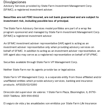
Divulgaciones
Advisory Services provided by State Farm Investment Management Corp.
(SFIMC), a registered investment adviser.
Securities are not FDIC insured, are not bank guaranteed and are subject to
investment risk, including possible loss of principal.
The State Farm Advisory Services model portfolios are part of a wrap fee
program sponsored and managed by State Farm Investment Management Corp.
(SFIMC) a registered investment advisor.
An SFIMC investment adviser representative (IAR) agent is acting as an
investment adviser representative only when providing advisory services on
behalf of SFIMC. In addition to acting as an investment adviser representative, an
IAR agent also may serve as a registered representative on behalf of SFVPMC.
Securities available through State Farm VP Management Corp.
Neither State Farm nor its agents provide tax or legal advice.
State Farm VP Management Corp. is a separate entity from those affiliated and/or
unaffiliated entities which provide advisory services, banking and insurance
products. AP2025/02/0260
Dirección del supervisor de valores: 1 State Farm Plaza, Bloomington, IL 61710-
0001 Teléfono: 309-994-6902
El seguro de vida y las anualidades son emitidos por State Farm Life Insurance