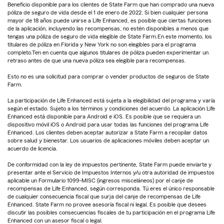
Beneficio disponible para los clientes de State Farm que han comprado una nueva
póliza de seguro de vida desde el 1 de enero de 2022. Si bien cualquier persona
mayor de 18 años puede unirse a Life Enhanced, es posible que ciertas funciones
de la aplicación, incluyendo las recompensas, no estén disponibles a menos que
tengas una póliza de seguro de vida elegible de State Farm.En este momento, los
titulares de póliza en Florida y New York no son elegibles para el programa
completo.Ten en cuenta que algunos titulares de póliza pueden experimentar un
retraso antes de que una nueva póliza sea elegible para recompensas.
Esto no es una solicitud para comprar o vender productos de seguros de State
Farm.
La participación de Life Enhanced está sujeta a la elegibilidad del programa y varía
según el estado. Sujeto a los términos y condiciones del acuerdo. La aplicación Life
Enhanced está disponible para Android e iOS. Es posible que se requiera un
dispositivo móvil iOS o Android para usar todas las funciones del programa Life
Enhanced. Los clientes deben aceptar autorizar a State Farm a recopilar datos
sobre salud y bienestar. Los usuarios de aplicaciones móviles deben aceptar un
acuerdo de licencia.
De conformidad con la ley de impuestos pertinente, State Farm puede enviarte y
presentar ante el Servicio de Impuestos Internos y/u otra autoridad de impuestos
aplicable un Formulario 1099-MISC (ingresos misceláneos) por el canje de
recompensas de Life Enhanced, según corresponda. Tú eres el único responsable
de cualquier consecuencia fiscal que surja del canje de recompensas de Life
Enhanced. State Farm no provee asesoría fiscal ni legal. Es posible que desees
discutir las posibles consecuencias fiscales de tu participación en el programa Life
Enhanced con un asesor fiscal o legal.