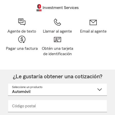
Investment Services
Agente de texto
Llamar al agente
Email al agente
Pagar una factura
Obtén una tarjeta
de identificación
¿Le gustaría obtener una cotización?
Seleccione un producto
Seleccione
un
nombre
de
producto
del
Código postal
Ingresa
Ingresa
_____
menú
un
un
desplegable