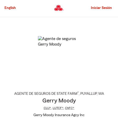
Pasar
al
English
Iniciar Sesión
contenido
principal
Comienzo
del
contenido
principal
®
AGENTE DE SEGUROS DE STATE FARM
,
PUYALLUP
, WA
Gerry Moody
CLU®
,
LUTCF®
,
ChFC®
Gerry Moody Insurance Agcy Inc