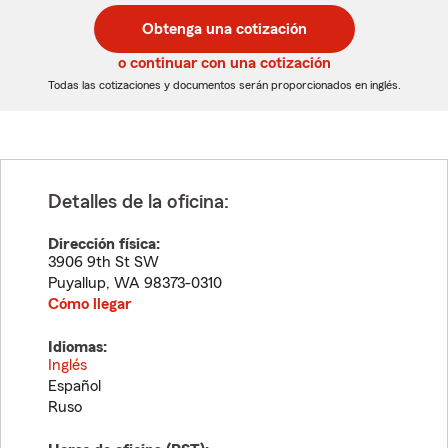
código
código
postal
postal
Obtenga una cotización
de
de
5
5
o continuar con una cotización
dígitos
dígitos
Todas las cotizaciones y documentos serán proporcionados en inglés.
Detalles de la oficina:
Dirección física:
3906 9th St SW
Puyallup
,
WA
98373-0310
Cómo llegar
Idiomas:
Inglés
Español
Ruso