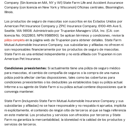
Company. (Sin licencia en MA, NY y WI) State Farm Life and Accident Assurance
Company (con licencia en New York y Wisconsin) Oficinas centrales, Bloomington,
Illinois.
Los productos de seguro de mascotas son suscritos en los Estados Unidos por
American Pet Insurance Company y ZPIC Insurance Company, 6100-4th Ave S,
Seattle, WA 98108. Administrado por Trupanion Managers USA, Inc. (CA: con
licencia No. 0G22803, NPN 9588590). Se aplican términos y condiciones, revise la
póliza completa
en la página web de Trupanion para obtener detalles. State Farm
Mutual Automobile Insurance Company, sus subsidiarias y afiliadas no ofrecen ni
son responsables financieramente por los productos de seguro de mascotas.
State Farm es una entidad independiente y no está afiliada con Trupanion ni con
American Pet Insurance.
Condiciones preexistentes:
Si actualmente tiene una póliza de seguro médico
para mascotas, el cambio de compañía de seguros o la compra de una nueva
póliza podría afectar ciertas disposiciones, tales como las coberturas para
condiciones preexistentes o los deducibles ya establecidos bajo su póliza actual.
Informe a su agente de State Farm si su póliza actual contiene disposiciones que le
convenga mantener.
State Farm (incluyendo State Farm Mutual Automobile Insurance Company y sus
subsidiarias y afiliadas) no se hace responsable y no respalda ni aprueba, implícita
ni explícitamente, el contenido de ningún sitio de terceros al que se haga referencia
en este material. Los productos y servicios son ofrecidos por terceros y State
Farm no garantiza la mercantabilidad, la idoneidad ni la calidad de los productos y
servicios de terceros.