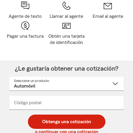
Agente de texto
Llamar al agente
Email al agente
Pagar una factura
Obtén una tarjeta
de identificación
¿Le gustaría obtener una cotización?
Seleccione un producto
Seleccione
un
nombre
de
producto
del
Código postal
Ingresa
Ingresa
_____
menú
un
un
desplegable
código
código
postal
postal
Obtenga una cotización
de
de
5
5
o continuar con una cotización