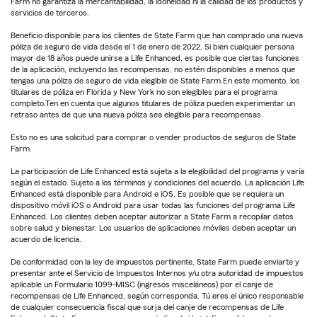
Farm no garantiza la mercantabilidad, la idoneidad ni la calidad de los productos y
servicios de terceros.
Beneficio disponible para los clientes de State Farm que han comprado una nueva
póliza de seguro de vida desde el 1 de enero de 2022. Si bien cualquier persona
mayor de 18 años puede unirse a Life Enhanced, es posible que ciertas funciones
de la aplicación, incluyendo las recompensas, no estén disponibles a menos que
tengas una póliza de seguro de vida elegible de State Farm.En este momento, los
titulares de póliza en Florida y New York no son elegibles para el programa
completo.Ten en cuenta que algunos titulares de póliza pueden experimentar un
retraso antes de que una nueva póliza sea elegible para recompensas.
Esto no es una solicitud para comprar o vender productos de seguros de State
Farm.
La participación de Life Enhanced está sujeta a la elegibilidad del programa y varía
según el estado. Sujeto a los términos y condiciones del acuerdo. La aplicación Life
Enhanced está disponible para Android e iOS. Es posible que se requiera un
dispositivo móvil iOS o Android para usar todas las funciones del programa Life
Enhanced. Los clientes deben aceptar autorizar a State Farm a recopilar datos
sobre salud y bienestar. Los usuarios de aplicaciones móviles deben aceptar un
acuerdo de licencia.
De conformidad con la ley de impuestos pertinente, State Farm puede enviarte y
presentar ante el Servicio de Impuestos Internos y/u otra autoridad de impuestos
aplicable un Formulario 1099-MISC (ingresos misceláneos) por el canje de
recompensas de Life Enhanced, según corresponda. Tú eres el único responsable
de cualquier consecuencia fiscal que surja del canje de recompensas de Life