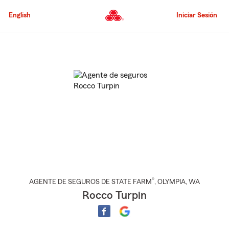
Pasar
al
English
Iniciar Sesión
contenido
principal
Comienzo
del
contenido
principal
®
AGENTE DE SEGUROS DE STATE FARM
,
OLYMPIA
, WA
Rocco Turpin