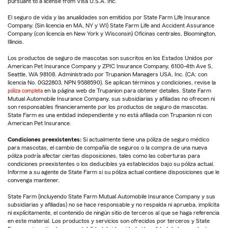
pursuant to a license from Visa U.S.A. Inc.
El seguro de vida y las anualidades son emitidos por State Farm Life Insurance
Company. (Sin licencia en MA, NY y WI) State Farm Life and Accident Assurance
Company (con licencia en New York y Wisconsin) Oficinas centrales, Bloomington,
Illinois.
Los productos de seguro de mascotas son suscritos en los Estados Unidos por
American Pet Insurance Company y ZPIC Insurance Company, 6100-4th Ave S,
Seattle, WA 98108. Administrado por Trupanion Managers USA, Inc. (CA: con
licencia No. 0G22803, NPN 9588590). Se aplican términos y condiciones, revise la
póliza completa
en la página web de Trupanion para obtener detalles. State Farm
Mutual Automobile Insurance Company, sus subsidiarias y afiliadas no ofrecen ni
son responsables financieramente por los productos de seguro de mascotas.
State Farm es una entidad independiente y no está afiliada con Trupanion ni con
American Pet Insurance.
Condiciones preexistentes:
Si actualmente tiene una póliza de seguro médico
para mascotas, el cambio de compañía de seguros o la compra de una nueva
póliza podría afectar ciertas disposiciones, tales como las coberturas para
condiciones preexistentes o los deducibles ya establecidos bajo su póliza actual.
Informe a su agente de State Farm si su póliza actual contiene disposiciones que le
convenga mantener.
State Farm (incluyendo State Farm Mutual Automobile Insurance Company y sus
subsidiarias y afiliadas) no se hace responsable y no respalda ni aprueba, implícita
ni explícitamente, el contenido de ningún sitio de terceros al que se haga referencia
en este material. Los productos y servicios son ofrecidos por terceros y State