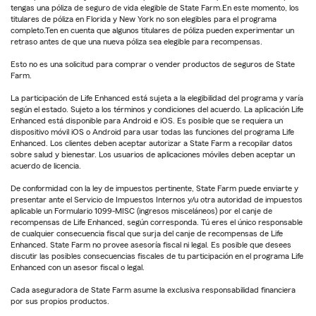
tengas una póliza de seguro de vida elegible de State Farm.En este momento, los
titulares de póliza en Florida y New York no son elegibles para el programa
completo.Ten en cuenta que algunos titulares de póliza pueden experimentar un
retraso antes de que una nueva póliza sea elegible para recompensas.
Esto no es una solicitud para comprar o vender productos de seguros de State
Farm.
La participación de Life Enhanced está sujeta a la elegibilidad del programa y varía
según el estado. Sujeto a los términos y condiciones del acuerdo. La aplicación Life
Enhanced está disponible para Android e iOS. Es posible que se requiera un
dispositivo móvil iOS o Android para usar todas las funciones del programa Life
Enhanced. Los clientes deben aceptar autorizar a State Farm a recopilar datos
sobre salud y bienestar. Los usuarios de aplicaciones móviles deben aceptar un
acuerdo de licencia.
De conformidad con la ley de impuestos pertinente, State Farm puede enviarte y
presentar ante el Servicio de Impuestos Internos y/u otra autoridad de impuestos
aplicable un Formulario 1099-MISC (ingresos misceláneos) por el canje de
recompensas de Life Enhanced, según corresponda. Tú eres el único responsable
de cualquier consecuencia fiscal que surja del canje de recompensas de Life
Enhanced. State Farm no provee asesoría fiscal ni legal. Es posible que desees
discutir las posibles consecuencias fiscales de tu participación en el programa Life
Enhanced con un asesor fiscal o legal.
Cada aseguradora de State Farm asume la exclusiva responsabilidad financiera
por sus propios productos.