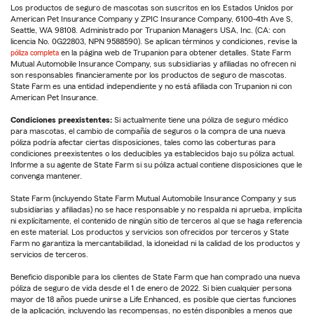
Los productos de seguro de mascotas son suscritos en los Estados Unidos por
American Pet Insurance Company y ZPIC Insurance Company, 6100-4th Ave S,
Seattle, WA 98108. Administrado por Trupanion Managers USA, Inc. (CA: con
licencia No. 0G22803, NPN 9588590). Se aplican términos y condiciones, revise la
póliza completa
en la página web de Trupanion para obtener detalles. State Farm
Mutual Automobile Insurance Company, sus subsidiarias y afiliadas no ofrecen ni
son responsables financieramente por los productos de seguro de mascotas.
State Farm es una entidad independiente y no está afiliada con Trupanion ni con
American Pet Insurance.
Condiciones preexistentes:
Si actualmente tiene una póliza de seguro médico
para mascotas, el cambio de compañía de seguros o la compra de una nueva
póliza podría afectar ciertas disposiciones, tales como las coberturas para
condiciones preexistentes o los deducibles ya establecidos bajo su póliza actual.
Informe a su agente de State Farm si su póliza actual contiene disposiciones que le
convenga mantener.
State Farm (incluyendo State Farm Mutual Automobile Insurance Company y sus
subsidiarias y afiliadas) no se hace responsable y no respalda ni aprueba, implícita
ni explícitamente, el contenido de ningún sitio de terceros al que se haga referencia
en este material. Los productos y servicios son ofrecidos por terceros y State
Farm no garantiza la mercantabilidad, la idoneidad ni la calidad de los productos y
servicios de terceros.
Beneficio disponible para los clientes de State Farm que han comprado una nueva
póliza de seguro de vida desde el 1 de enero de 2022. Si bien cualquier persona
mayor de 18 años puede unirse a Life Enhanced, es posible que ciertas funciones
de la aplicación, incluyendo las recompensas, no estén disponibles a menos que