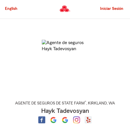
Pasar
al
English
Iniciar Sesión
contenido
principal
Comienzo
del
contenido
principal
®
AGENTE DE SEGUROS DE STATE FARM
,
KIRKLAND
, WA
Hayk Tadevosyan