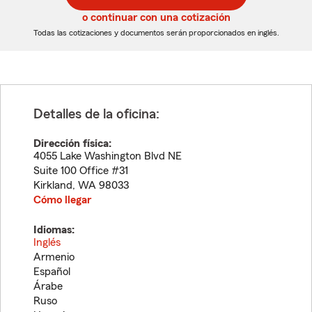
5
5
o continuar con una cotización
dígitos
dígitos
Todas las cotizaciones y documentos serán proporcionados en inglés.
Detalles de la oficina:
Dirección física:
4055 Lake Washington Blvd NE
Suite 100 Office #31
Kirkland
,
WA
98033
Cómo llegar
Idiomas:
Inglés
Armenio
Español
Árabe
Ruso