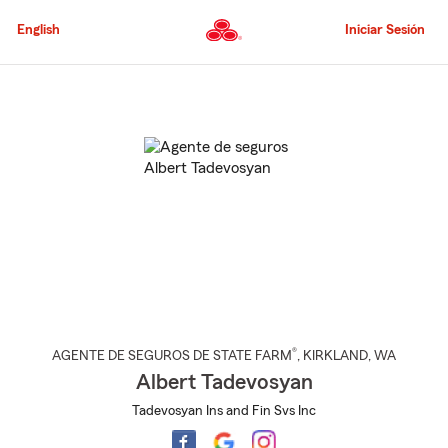
Pasar
al
English
Iniciar Sesión
contenido
principal
Comienzo
del
contenido
principal
®
AGENTE DE SEGUROS DE STATE FARM
,
KIRKLAND
, WA
Albert Tadevosyan
Tadevosyan Ins and Fin Svs Inc