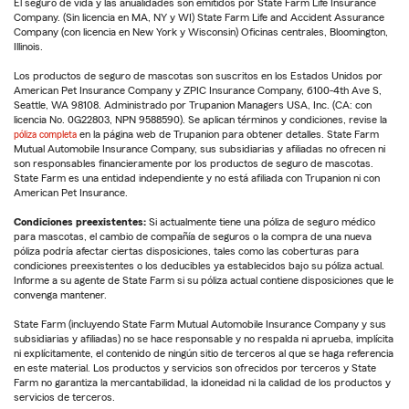
El seguro de vida y las anualidades son emitidos por State Farm Life Insurance
Company. (Sin licencia en MA, NY y WI) State Farm Life and Accident Assurance
Company (con licencia en New York y Wisconsin) Oficinas centrales, Bloomington,
Illinois.
Los productos de seguro de mascotas son suscritos en los Estados Unidos por
American Pet Insurance Company y ZPIC Insurance Company, 6100-4th Ave S,
Seattle, WA 98108. Administrado por Trupanion Managers USA, Inc. (CA: con
licencia No. 0G22803, NPN 9588590). Se aplican términos y condiciones, revise la
póliza completa
en la página web de Trupanion para obtener detalles. State Farm
Mutual Automobile Insurance Company, sus subsidiarias y afiliadas no ofrecen ni
son responsables financieramente por los productos de seguro de mascotas.
State Farm es una entidad independiente y no está afiliada con Trupanion ni con
American Pet Insurance.
Condiciones preexistentes:
Si actualmente tiene una póliza de seguro médico
para mascotas, el cambio de compañía de seguros o la compra de una nueva
póliza podría afectar ciertas disposiciones, tales como las coberturas para
condiciones preexistentes o los deducibles ya establecidos bajo su póliza actual.
Informe a su agente de State Farm si su póliza actual contiene disposiciones que le
convenga mantener.
State Farm (incluyendo State Farm Mutual Automobile Insurance Company y sus
subsidiarias y afiliadas) no se hace responsable y no respalda ni aprueba, implícita
ni explícitamente, el contenido de ningún sitio de terceros al que se haga referencia
en este material. Los productos y servicios son ofrecidos por terceros y State
Farm no garantiza la mercantabilidad, la idoneidad ni la calidad de los productos y
servicios de terceros.