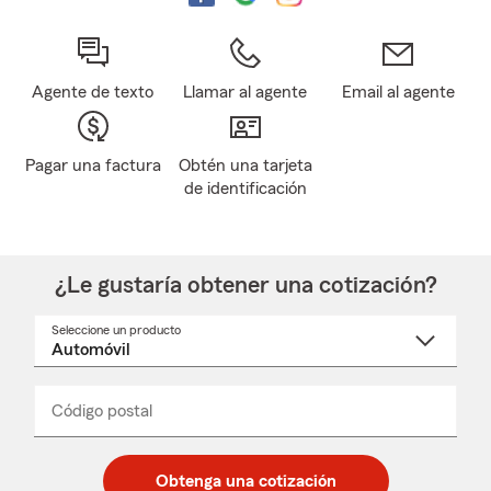
Agente de texto
Llamar al agente
Email al agente
Pagar una factura
Obtén una tarjeta
de identificación
¿Le gustaría obtener una cotización?
Seleccione un producto
Seleccione
un
nombre
de
producto
del
Código postal
Ingresa
Ingresa
_____
menú
un
un
desplegable
código
código
postal
postal
Obtenga una cotización
de
de