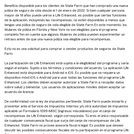
Beneficio disponible para los clientes de State Farm que han comprado una nueva
póliza de seguro de vida desde el 1 de enero de 2022. Si bien cualquier persona
mayor de 18 años puede unirse a Life Enhanced, es posible que ciertas funciones
de la aplicación, incluyendo las recompensas, no estén disponibles a menos que
tengas una póliza de seguro de vida elegible de State Farm.En este momento, los
titulares de póliza en Florida y New York no son elegibles para el programa
completo.Ten en cuenta que algunos titulares de póliza pueden experimentar un
retraso antes de que una nueva póliza sea elegible para recompensas.
Esto no es una solicitud para comprar o vender productos de seguros de State
Farm.
La participación de Life Enhanced está sujeta a la elegibilidad del programa y varía
según el estado. Sujeto a los términos y condiciones del acuerdo. La aplicación Life
Enhanced está disponible para Android e iOS. Es posible que se requiera un
dispositivo móvil iOS o Android para usar todas las funciones del programa Life
Enhanced. Los clientes deben aceptar autorizar a State Farm a recopilar datos
sobre salud y bienestar. Los usuarios de aplicaciones móviles deben aceptar un
acuerdo de licencia.
De conformidad con la ley de impuestos pertinente, State Farm puede enviarte y
presentar ante el Servicio de Impuestos Internos y/u otra autoridad de impuestos
aplicable un Formulario 1099-MISC (ingresos misceláneos) por el canje de
recompensas de Life Enhanced, según corresponda. Tú eres el único responsable
de cualquier consecuencia fiscal que surja del canje de recompensas de Life
Enhanced. State Farm no provee asesoría fiscal ni legal. Es posible que desees
discutir las posibles consecuencias fiscales de tu participación en el programa Life