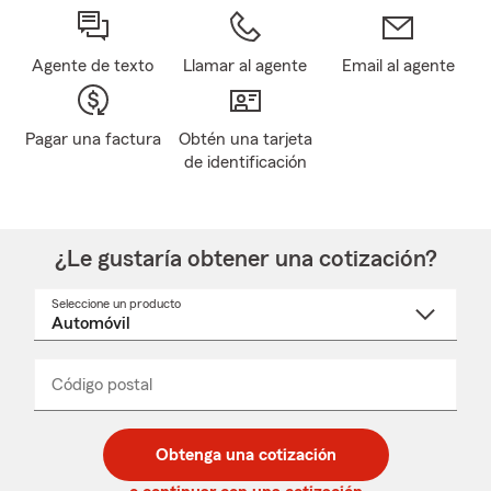
Agente de texto
Llamar al agente
Email al agente
Pagar una factura
Obtén una tarjeta
de identificación
¿Le gustaría obtener una cotización?
Seleccione un producto
Seleccione
un
nombre
de
producto
del
Código postal
Ingresa
Ingresa
_____
menú
un
un
desplegable
código
código
postal
postal
Obtenga una cotización
de
de
5
5