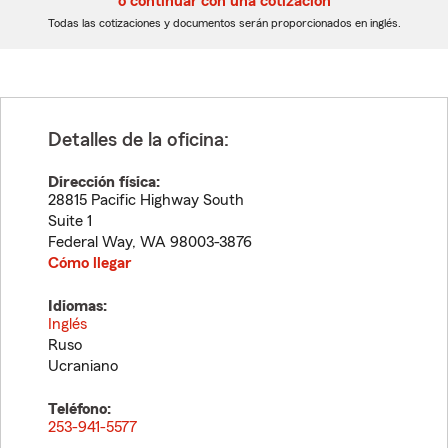
o continuar con una cotización
dígitos
dígitos
Todas las cotizaciones y documentos serán proporcionados en inglés.
Detalles de la oficina:
Dirección física:
28815 Pacific Highway South
Suite 1
Federal Way
,
WA
98003-3876
Cómo llegar
Idiomas:
Inglés
Ruso
Ucraniano
Teléfono:
253-941-5577