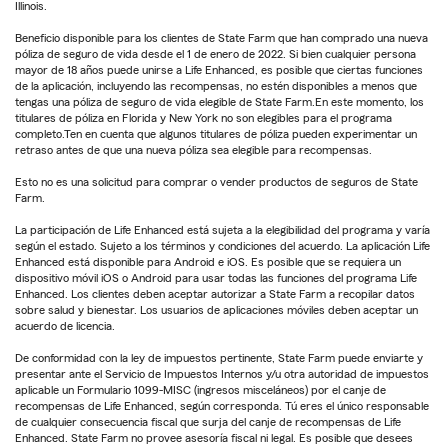
Illinois.
Beneficio disponible para los clientes de State Farm que han comprado una nueva
póliza de seguro de vida desde el 1 de enero de 2022. Si bien cualquier persona
mayor de 18 años puede unirse a Life Enhanced, es posible que ciertas funciones
de la aplicación, incluyendo las recompensas, no estén disponibles a menos que
tengas una póliza de seguro de vida elegible de State Farm.En este momento, los
titulares de póliza en Florida y New York no son elegibles para el programa
completo.Ten en cuenta que algunos titulares de póliza pueden experimentar un
retraso antes de que una nueva póliza sea elegible para recompensas.
Esto no es una solicitud para comprar o vender productos de seguros de State
Farm.
La participación de Life Enhanced está sujeta a la elegibilidad del programa y varía
según el estado. Sujeto a los términos y condiciones del acuerdo. La aplicación Life
Enhanced está disponible para Android e iOS. Es posible que se requiera un
dispositivo móvil iOS o Android para usar todas las funciones del programa Life
Enhanced. Los clientes deben aceptar autorizar a State Farm a recopilar datos
sobre salud y bienestar. Los usuarios de aplicaciones móviles deben aceptar un
acuerdo de licencia.
De conformidad con la ley de impuestos pertinente, State Farm puede enviarte y
presentar ante el Servicio de Impuestos Internos y/u otra autoridad de impuestos
aplicable un Formulario 1099-MISC (ingresos misceláneos) por el canje de
recompensas de Life Enhanced, según corresponda. Tú eres el único responsable
de cualquier consecuencia fiscal que surja del canje de recompensas de Life
Enhanced. State Farm no provee asesoría fiscal ni legal. Es posible que desees