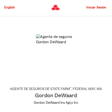
Pasar
al
English
Iniciar Sesión
contenido
principal
Comienzo
del
contenido
principal
®
AGENTE DE SEGUROS DE STATE FARM
,
FEDERAL WAY
, WA
Gordon DeWaard
Gordon DeWaard Ins Agcy Inc