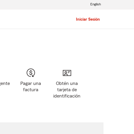
English
Iniciar Sesión
gente
Pagar una
Obtén una
factura
tarjeta de
identificación