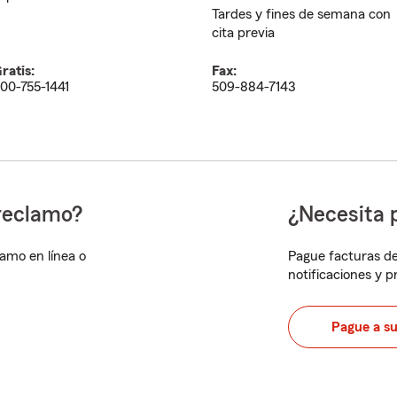
Tardes y fines de semana con
cita previa
ratis:
Fax:
00-755-1441
509-884-7143
reclamo?
¿Necesita 
lamo en línea o
Pague facturas de
notificaciones y 
Pague a s