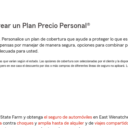
ear un Plan Precio Personal®
. Personalice un plan de cobertura que ayude a proteger lo que es 
mpensas por manejar de manera segura, opciones para combinar p
adecuada para usted.
 que varían según el estado. Las opciones de cobertura son seleccionadas por el cliente y la disponib
, pero en ese caso el descuento por dos o más compras de diferentes líneas de seguro no aplicará. 
n State Farm y obtenga
el seguro de automóviles
en East Wenatche
a
contra
choques
y
amplia hasta de alquiler
y de
viajes compartid