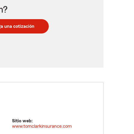
n?
a una cotización
Sitio web:
www.tomclarkinsurance.com