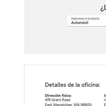
¿
Seleccione un producto
Selec
un
nomb
de
produ
del
menú
despl
Detalles de la oficina:
Dirección física:
I
478 Grant Road
I
East Wenatchee
,
WA
98802-
E