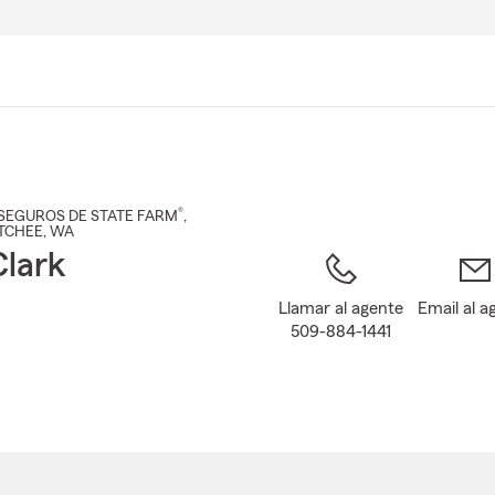
Pasar
al
contenido
principal
®
SEGUROS DE STATE FARM
,
TCHEE
, WA
lark
Llamar al agente
Email al a
509-884-1441