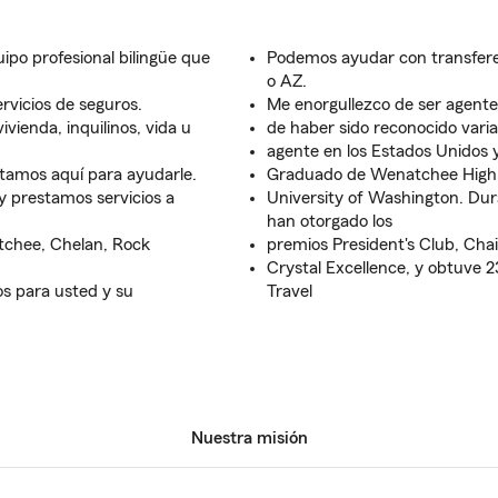
uipo profesional bilingüe que
Podemos ayudar con transfere
o AZ.
rvicios de seguros.
Me enorgullezco de ser agent
vienda, inquilinos, vida u
de haber sido reconocido var
agente en los Estados Unidos y 
tamos aquí para ayudarle.
Graduado de Wenatchee High 
 y prestamos servicios a
University of Washington. Du
han otorgado los
tchee, Chelan, Rock
premios President's Club, Chai
Crystal Excellence, y obtuve 
os para usted y su
Travel
Nuestra misión