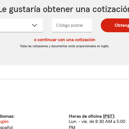
Le gustaría obtener una cotizació
cione
Código postal
Ingresa
Ingresa
Obteng
_____
un
un
re
código
código
cto
o continuar con una cotización
postal
postal
de
de
Todas las cotizaciones y documentos serán proporcionados en inglés.
egable
5
5
dígitos
dígitos
diomas:
Horas de oficina (
PST
):
nglés
Lun. - vie. de 8:30 AM a 5:00
spañol
PM