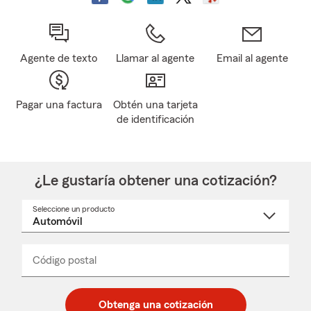
Agente de texto
Llamar al agente
Email al agente
Pagar una factura
Obtén una tarjeta
de identificación
¿Le gustaría obtener una cotización?
Seleccione un producto
Seleccione
un
nombre
de
producto
del
Código postal
Ingresa
Ingresa
_____
menú
un
un
desplegable
código
código
postal
postal
Obtenga una cotización
de
de