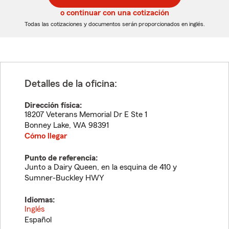
5
5
o continuar con una cotización
dígitos
dígitos
Todas las cotizaciones y documentos serán proporcionados en inglés.
Detalles de la oficina:
Dirección física:
18207 Veterans Memorial Dr E Ste 1
Bonney Lake
,
WA
98391
Cómo llegar
Punto de referencia:
Junto a Dairy Queen, en la esquina de 410 y
Sumner-Buckley HWY
Idiomas:
Inglés
Español