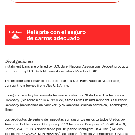
Divulgaciones
Installment loans are offered by U.S. Bank National Association. Deposit products
are offered by U.S. Bank National Association. Member FDIC.
The creditor and issuer of this credit card is U.S. Bank National Association,
pursuant to a license from Visa U.S.A. Inc.
El seguro de vida y las anualidades son emitidos por State Farm Life Insurance
Company. (Sin licencia en MA, NY y WI) State Farm Life and Accident Assurance
Company (con licencia en New York y Wisconsin) Oficinas centrales, Bloomington,
Illinois.
Los productos de seguro de mascotas son suscritos en los Estados Unidos por
American Pet Insurance Company y ZPIC Insurance Company, 6100-4th Ave S,
Seattle, WA 98108. Administrado por Trupanion Managers USA, Inc. (CA: con
licencia No. 0G22803, NPN 9588590). Se aplican términos y condiciones, revise la