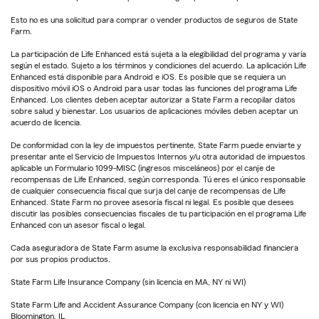
Esto no es una solicitud para comprar o vender productos de seguros de State
Farm.
La participación de Life Enhanced está sujeta a la elegibilidad del programa y varía
según el estado. Sujeto a los términos y condiciones del acuerdo. La aplicación Life
Enhanced está disponible para Android e iOS. Es posible que se requiera un
dispositivo móvil iOS o Android para usar todas las funciones del programa Life
Enhanced. Los clientes deben aceptar autorizar a State Farm a recopilar datos
sobre salud y bienestar. Los usuarios de aplicaciones móviles deben aceptar un
acuerdo de licencia.
De conformidad con la ley de impuestos pertinente, State Farm puede enviarte y
presentar ante el Servicio de Impuestos Internos y/u otra autoridad de impuestos
aplicable un Formulario 1099-MISC (ingresos misceláneos) por el canje de
recompensas de Life Enhanced, según corresponda. Tú eres el único responsable
de cualquier consecuencia fiscal que surja del canje de recompensas de Life
Enhanced. State Farm no provee asesoría fiscal ni legal. Es posible que desees
discutir las posibles consecuencias fiscales de tu participación en el programa Life
Enhanced con un asesor fiscal o legal.
Cada aseguradora de State Farm asume la exclusiva responsabilidad financiera
por sus propios productos.
State Farm Life Insurance Company (sin licencia en MA, NY ni WI)
State Farm Life and Accident Assurance Company (con licencia en NY y WI)
Bloomington, IL