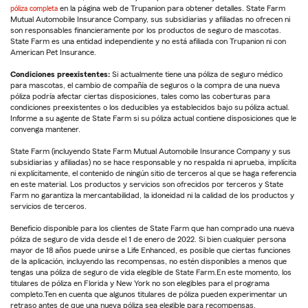
póliza completa
en la página web de Trupanion para obtener detalles. State Farm
Mutual Automobile Insurance Company, sus subsidiarias y afiliadas no ofrecen ni
son responsables financieramente por los productos de seguro de mascotas.
State Farm es una entidad independiente y no está afiliada con Trupanion ni con
American Pet Insurance.
Condiciones preexistentes:
Si actualmente tiene una póliza de seguro médico
para mascotas, el cambio de compañía de seguros o la compra de una nueva
póliza podría afectar ciertas disposiciones, tales como las coberturas para
condiciones preexistentes o los deducibles ya establecidos bajo su póliza actual.
Informe a su agente de State Farm si su póliza actual contiene disposiciones que le
convenga mantener.
State Farm (incluyendo State Farm Mutual Automobile Insurance Company y sus
subsidiarias y afiliadas) no se hace responsable y no respalda ni aprueba, implícita
ni explícitamente, el contenido de ningún sitio de terceros al que se haga referencia
en este material. Los productos y servicios son ofrecidos por terceros y State
Farm no garantiza la mercantabilidad, la idoneidad ni la calidad de los productos y
servicios de terceros.
Beneficio disponible para los clientes de State Farm que han comprado una nueva
póliza de seguro de vida desde el 1 de enero de 2022. Si bien cualquier persona
mayor de 18 años puede unirse a Life Enhanced, es posible que ciertas funciones
de la aplicación, incluyendo las recompensas, no estén disponibles a menos que
tengas una póliza de seguro de vida elegible de State Farm.En este momento, los
titulares de póliza en Florida y New York no son elegibles para el programa
completo.Ten en cuenta que algunos titulares de póliza pueden experimentar un
retraso antes de que una nueva póliza sea elegible para recompensas.