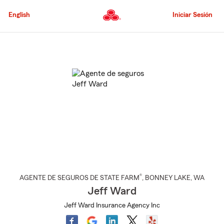
Pasar
al
English
Iniciar Sesión
contenido
principal
Comienzo
del
contenido
principal
®
AGENTE DE SEGUROS DE STATE FARM
,
BONNEY LAKE
, WA
Jeff Ward
Jeff Ward Insurance Agency Inc