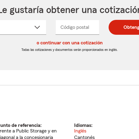
Le gustaría obtener una cotizació
cione
Código postal
Ingresa
Ingresa
Obteng
_____
un
un
re
código
código
cto
o continuar con una cotización
postal
postal
de
de
Todas las cotizaciones y documentos serán proporcionados en inglés.
egable
5
5
dígitos
dígitos
unto de referencia:
Idiomas:
rente a Public Storage y en
Inglés
iagonal a la concesionaria
Cantonés