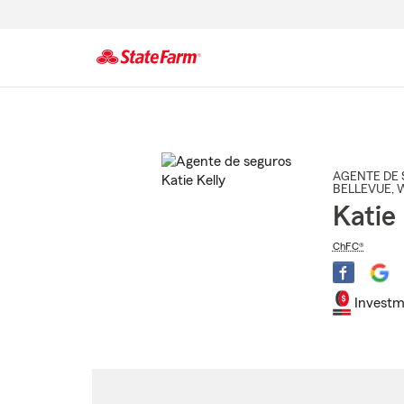
Comienzo
del
contenido
principal
AGENTE DE 
BELLEVUE
, 
Katie 
ChFC®
Investm