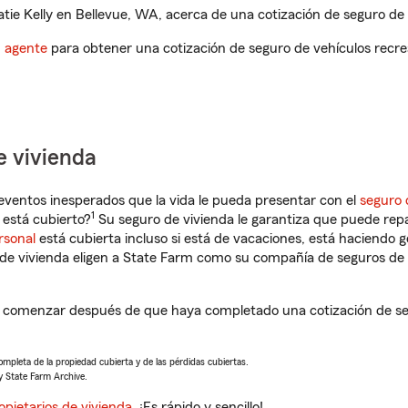
ie Kelly en Bellevue, WA, acerca de una cotización de seguro de 
n agente
para obtener una cotización de seguro de vehículos recre
e vivienda
eventos inesperados que la vida le pueda presentar con el
seguro 
1
está cubierto?
Su seguro de vivienda le garantiza que puede repa
rsonal
está cubierta incluso si está de vacaciones, está haciendo g
de vivienda eligen a State Farm como su compañía de seguros de 
 a comenzar después de que haya completado una cotización de seg
completa de la propiedad cubierta y de las pérdidas cubiertas.
y State Farm Archive.
opietarios de vivienda
. ¡Es rápido y sencillo!