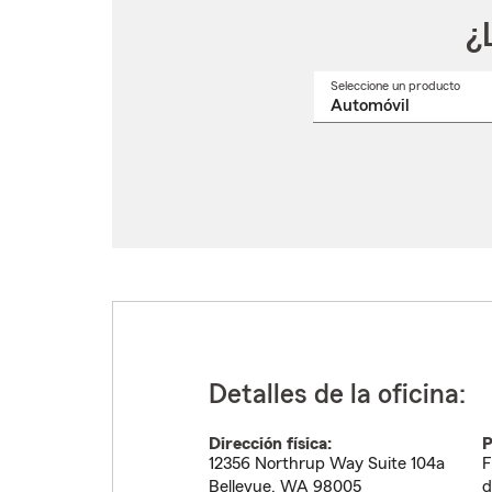
¿
Seleccione un producto
Selec
un
nomb
de
produ
del
menú
despl
Detalles de la oficina:
Dirección física:
P
12356 Northrup Way Suite 104a
F
Bellevue
,
WA
98005
d