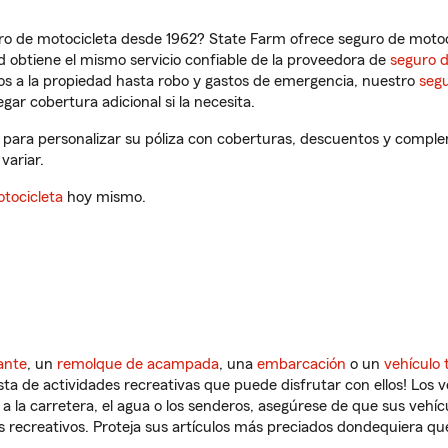
ro de motocicleta desde 1962? State Farm ofrece seguro de motoci
 obtiene el mismo servicio confiable de la proveedora de
seguro 
os a la propiedad hasta robo y gastos de emergencia, nuestro
segu
gar cobertura adicional si la necesita.
, para personalizar su póliza con coberturas, descuentos y compl
variar.
tocicleta
hoy mismo.
ante
, un
remolque de acampada
, una
embarcación
o un
vehículo 
ista de actividades recreativas que puede disfrutar con ellos! Los 
a la carretera, el agua o los senderos, asegúrese de que sus vehí
 recreativos. Proteja sus artículos más preciados dondequiera qu