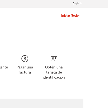
English
Iniciar Sesión
gente
Pagar una
Obtén una
factura
tarjeta de
identificación