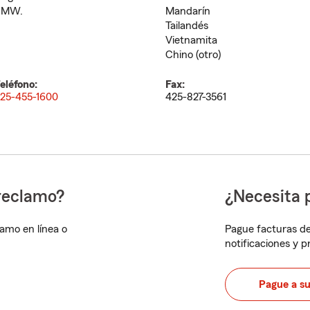
BMW.
Mandarín
Tailandés
Vietnamita
Chino (otro)
eléfono:
Fax:
25-455-1600
425-827-3561
reclamo?
¿Necesita 
lamo en línea o
Pague facturas de
notificaciones y 
Pague a s