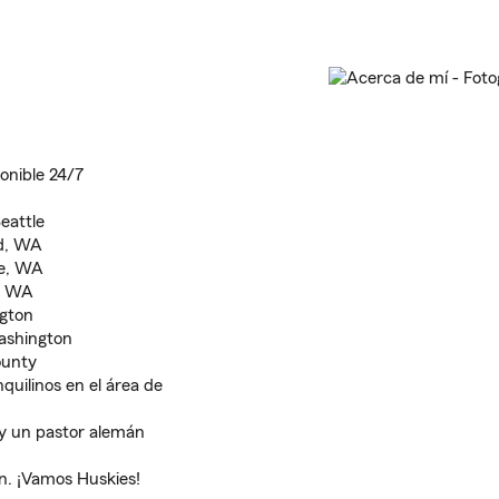
ponible 24/7
eattle
nd, WA
ue, WA
e, WA
gton
Washington
ounty
quilinos en el área de
s y un pastor alemán
n. ¡Vamos Huskies!