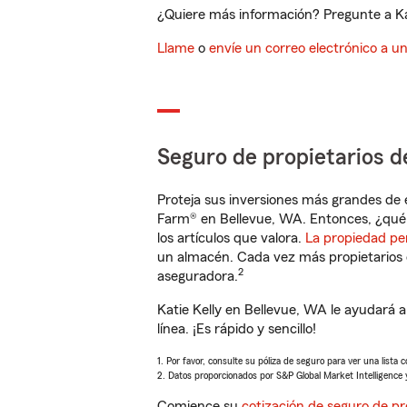
¿Quiere más información? Pregunte a Kat
Llame
o
envíe un correo electrónico a u
Seguro de propietarios d
Proteja sus inversiones más grandes de 
Farm® en Bellevue, WA. Entonces, ¿qué 
los artículos que valora.
La propiedad pe
un almacén. Cada vez más propietarios 
2
aseguradora.
Katie Kelly en Bellevue, WA le ayudará
línea. ¡Es rápido y sencillo!
1. Por favor, consulte su póliza de seguro para ver una lista 
2. Datos proporcionados por S&P Global Market Intelligence 
Comience su
cotización de seguro de pr