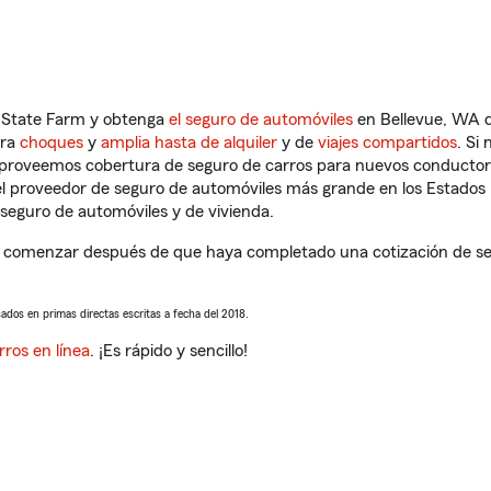
n State Farm y obtenga
el seguro de automóviles
en Bellevue, WA q
tra
choques
y
amplia hasta de alquiler
y de
viajes compartidos
. Si
s proveemos cobertura de seguro de carros para nuevos conductores
l proveedor de seguro de automóviles más grande en los Estados
seguro de automóviles y de vivienda.
a comenzar después de que haya completado una cotización de segu
sados en primas directas escritas a fecha del 2018.
rros en línea
. ¡Es rápido y sencillo!