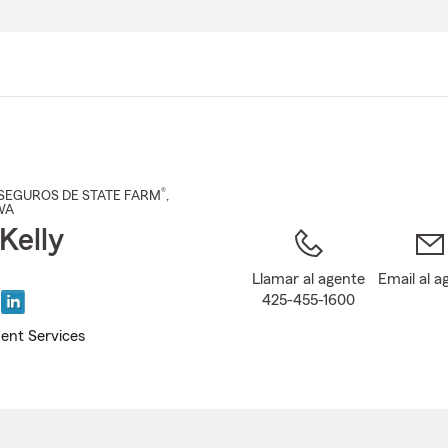
Pasar
al
contenido
principal
®
SEGUROS DE STATE FARM
,
WA
Kelly
Llamar al agente
Email al a
425-455-1600
ent Services