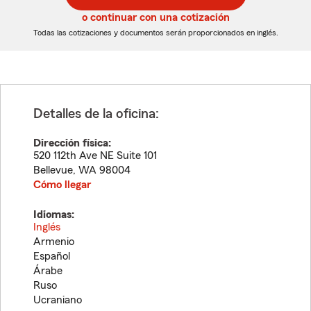
5
5
o continuar con una cotización
dígitos
dígitos
Todas las cotizaciones y documentos serán proporcionados en inglés.
Detalles de la oficina:
Dirección física:
520 112th Ave NE Suite 101
Bellevue
,
WA
98004
Cómo llegar
Idiomas:
Inglés
Armenio
Español
Árabe
Ruso
Ucraniano