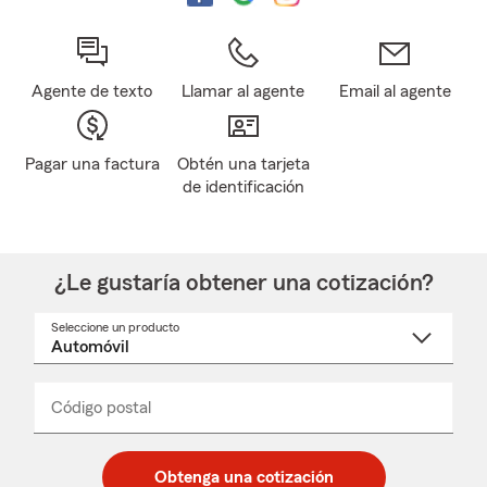
Agente de texto
Llamar al agente
Email al agente
Pagar una factura
Obtén una tarjeta
de identificación
¿Le gustaría obtener una cotización?
Seleccione un producto
Seleccione
un
nombre
de
producto
del
Código postal
Ingresa
Ingresa
_____
menú
un
un
desplegable
código
código
postal
postal
Obtenga una cotización
de
de