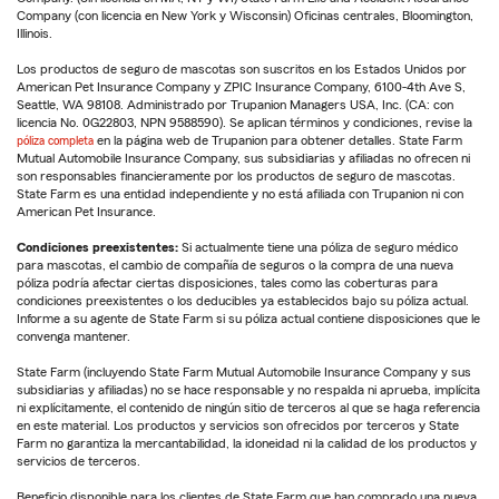
Company (con licencia en New York y Wisconsin) Oficinas centrales, Bloomington,
Illinois.
Los productos de seguro de mascotas son suscritos en los Estados Unidos por
American Pet Insurance Company y ZPIC Insurance Company, 6100-4th Ave S,
Seattle, WA 98108. Administrado por Trupanion Managers USA, Inc. (CA: con
licencia No. 0G22803, NPN 9588590). Se aplican términos y condiciones, revise la
póliza completa
en la página web de Trupanion para obtener detalles. State Farm
Mutual Automobile Insurance Company, sus subsidiarias y afiliadas no ofrecen ni
son responsables financieramente por los productos de seguro de mascotas.
State Farm es una entidad independiente y no está afiliada con Trupanion ni con
American Pet Insurance.
Condiciones preexistentes:
Si actualmente tiene una póliza de seguro médico
para mascotas, el cambio de compañía de seguros o la compra de una nueva
póliza podría afectar ciertas disposiciones, tales como las coberturas para
condiciones preexistentes o los deducibles ya establecidos bajo su póliza actual.
Informe a su agente de State Farm si su póliza actual contiene disposiciones que le
convenga mantener.
State Farm (incluyendo State Farm Mutual Automobile Insurance Company y sus
subsidiarias y afiliadas) no se hace responsable y no respalda ni aprueba, implícita
ni explícitamente, el contenido de ningún sitio de terceros al que se haga referencia
en este material. Los productos y servicios son ofrecidos por terceros y State
Farm no garantiza la mercantabilidad, la idoneidad ni la calidad de los productos y
servicios de terceros.
Beneficio disponible para los clientes de State Farm que han comprado una nueva