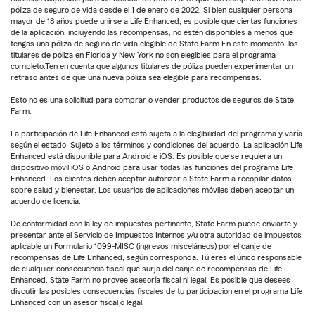
póliza de seguro de vida desde el 1 de enero de 2022. Si bien cualquier persona
mayor de 18 años puede unirse a Life Enhanced, es posible que ciertas funciones
de la aplicación, incluyendo las recompensas, no estén disponibles a menos que
tengas una póliza de seguro de vida elegible de State Farm.En este momento, los
titulares de póliza en Florida y New York no son elegibles para el programa
completo.Ten en cuenta que algunos titulares de póliza pueden experimentar un
retraso antes de que una nueva póliza sea elegible para recompensas.
Esto no es una solicitud para comprar o vender productos de seguros de State
Farm.
La participación de Life Enhanced está sujeta a la elegibilidad del programa y varía
según el estado. Sujeto a los términos y condiciones del acuerdo. La aplicación Life
Enhanced está disponible para Android e iOS. Es posible que se requiera un
dispositivo móvil iOS o Android para usar todas las funciones del programa Life
Enhanced. Los clientes deben aceptar autorizar a State Farm a recopilar datos
sobre salud y bienestar. Los usuarios de aplicaciones móviles deben aceptar un
acuerdo de licencia.
De conformidad con la ley de impuestos pertinente, State Farm puede enviarte y
presentar ante el Servicio de Impuestos Internos y/u otra autoridad de impuestos
aplicable un Formulario 1099-MISC (ingresos misceláneos) por el canje de
recompensas de Life Enhanced, según corresponda. Tú eres el único responsable
de cualquier consecuencia fiscal que surja del canje de recompensas de Life
Enhanced. State Farm no provee asesoría fiscal ni legal. Es posible que desees
discutir las posibles consecuencias fiscales de tu participación en el programa Life
Enhanced con un asesor fiscal o legal.