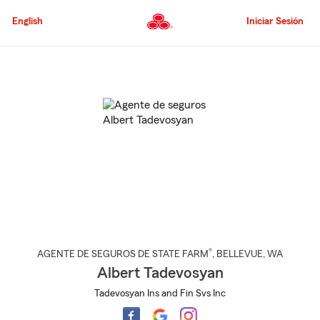
Pasar
al
English
Iniciar Sesión
contenido
principal
Comienzo
del
contenido
principal
®
AGENTE DE SEGUROS DE STATE FARM
,
BELLEVUE
, WA
Albert Tadevosyan
Tadevosyan Ins and Fin Svs Inc