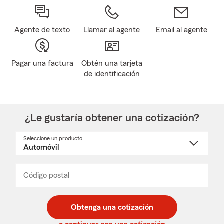
Agente de texto
Llamar al agente
Email al agente
Pagar una factura
Obtén una tarjeta
de identificación
¿Le gustaría obtener una cotización?
Seleccione un producto
Seleccione
un
nombre
de
producto
del
Código postal
Ingresa
Ingresa
_____
menú
un
un
desplegable
código
código
postal
postal
Obtenga una cotización
de
de
5
5