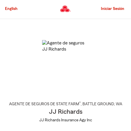
Pasar
al
English
Iniciar Sesión
contenido
principal
Comienzo
del
contenido
principal
®
AGENTE DE SEGUROS DE STATE FARM
,
BATTLE GROUND
, WA
JJ Richards
JJ Richards Insurance Agy Inc