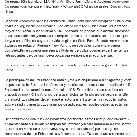
Company. (Sin licencia en MA, NY y WI) State Farm Life and Accident Assurance
Company (con licencia en New York y Wisconsin) Oficinas centrales, Bloomington,
Illinois.
Beneficio disponible para los clientes de State Farm que han comprado una nueva
póliza de seguro de vida desde el 1 de enero de 2022. Si bien cualquier persona
mayor de 18 años puede unirse a Life Enhanced, es posible que ciertas funciones
de la aplicación, incluyendo las recompensas, no estén disponibles a menos que
tengas una póliza de seguro de vida elegible de State Farm.En este momento, los
titulares de póliza en Florida y New York no son elegibles para el programa
completo.Ten en cuenta que algunos titulares de póliza pueden experimentar un
retraso antes de que una nueva póliza sea elegible para recompensas.
Esto no es una solicitud para comprar o vender productos de seguros de State
Farm.
La participación de Life Enhanced está sujeta a la elegibilidad del programa y varía
según el estado. Sujeto a los términos y condiciones del acuerdo. La aplicación Life
Enhanced está disponible para Android e iOS. Es posible que se requiera un
dispositivo móvil iOS o Android para usar todas las funciones del programa Life
Enhanced. Los clientes deben aceptar autorizar a State Farm a recopilar datos
sobre salud y bienestar. Los usuarios de aplicaciones móviles deben aceptar un
acuerdo de licencia.
De conformidad con la ley de impuestos pertinente, State Farm puede enviarte y
presentar ante el Servicio de Impuestos Internos y/u otra autoridad de impuestos
aplicable un Formulario 1099-MISC (ingresos misceláneos) por el canje de
recompensas de Life Enhanced, según corresponda. Tú eres el único responsable