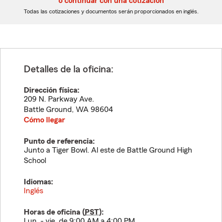
o continuar con una cotización
dígitos
dígitos
Todas las cotizaciones y documentos serán proporcionados en inglés.
Detalles de la oficina:
Dirección física:
209 N. Parkway Ave.
Battle Ground
,
WA
98604
Cómo llegar
Punto de referencia:
Junto a Tiger Bowl. Al este de Battle Ground High
School
Idiomas:
Inglés
Horas de oficina (
PST
):
Lun. - vie. de 9:00 AM a 4:00 PM