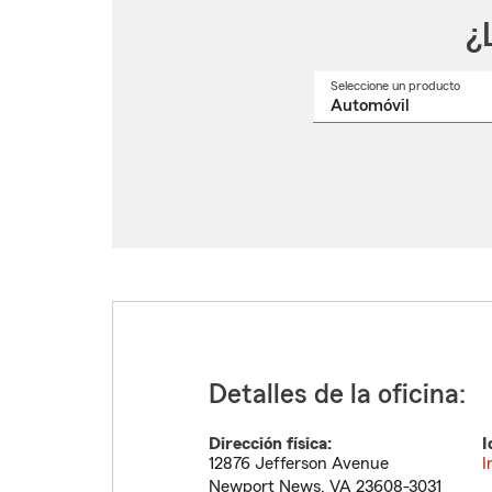
¿
Seleccione un producto
Selec
un
nomb
de
produ
del
menú
despl
Detalles de la oficina:
Dirección física:
I
12876 Jefferson Avenue
I
Newport News
,
VA
23608-3031