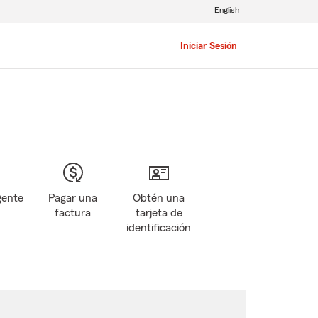
English
Iniciar Sesión
gente
Pagar una
Obtén una
factura
tarjeta de
identificación