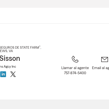
Pasar
al
contenido
principal
®
SEGUROS DE STATE FARM
,
NEWS
, VA
 Sisson
Ins Agcy Inc
Llamar al agente
Email al a
757-874-5400