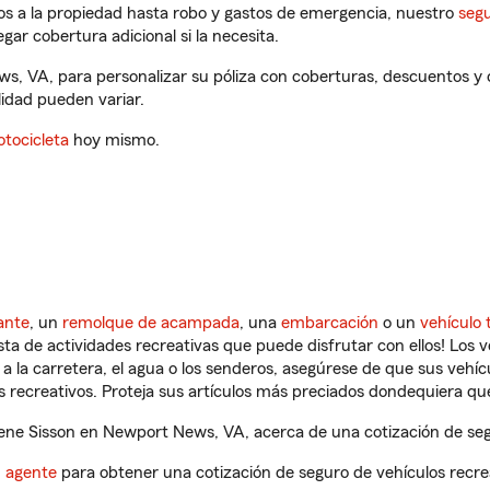
os a la propiedad hasta robo y gastos de emergencia, nuestro
segu
gar cobertura adicional si la necesita.
ws, VA, para personalizar su póliza con coberturas, descuentos 
ilidad pueden variar.
tocicleta
hoy mismo.
ante
, un
remolque de acampada
, una
embarcación
o un
vehículo 
ista de actividades recreativas que puede disfrutar con ellos! Los 
a la carretera, el agua o los senderos, asegúrese de que sus vehí
 recreativos. Proteja sus artículos más preciados dondequiera qu
ene Sisson en Newport News, VA, acerca de una cotización de segu
n agente
para obtener una cotización de seguro de vehículos recre