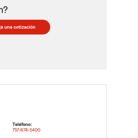
n?
a una cotización
Teléfono:
757-874-5400