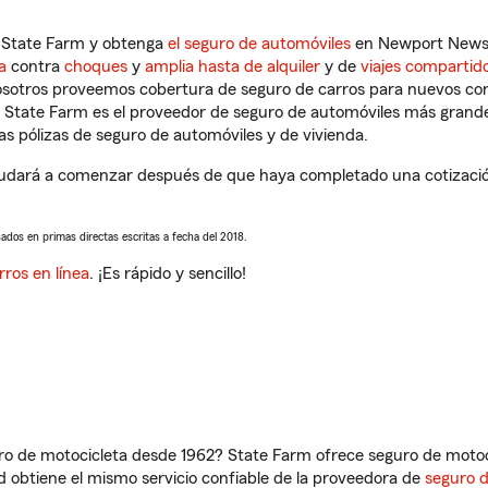
n State Farm y obtenga
el seguro de automóviles
en Newport News, 
a
contra
choques
y
amplia hasta de alquiler
y de
viajes compartid
nosotros proveemos cobertura de seguro de carros para nuevos con
e State Farm es el proveedor de seguro de automóviles más grand
 pólizas de seguro de automóviles y de vivienda.
udará a comenzar después de que haya completado una cotización 
sados en primas directas escritas a fecha del 2018.
rros en línea
. ¡Es rápido y sencillo!
ro de motocicleta desde 1962? State Farm ofrece seguro de motoci
 obtiene el mismo servicio confiable de la proveedora de
seguro 