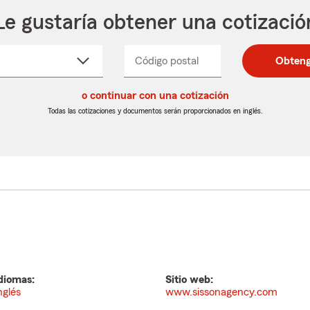
Le gustaría obtener una cotizació
cione
Código postal
Ingresa
Ingresa
Obteng
_____
un
un
re
código
código
cto
o continuar con una cotización
postal
postal
de
de
Todas las cotizaciones y documentos serán proporcionados en inglés.
egable
5
5
dígitos
dígitos
diomas:
Sitio web:
nglés
www.sissonagency.com