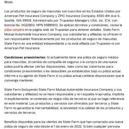
Illinois.
Los productos de seguro de mascotas son suscritos en los Estados Unidos por
American Pet Insurance Company y ZPIC Insurance Company, 6100-4th Ave S,
Seattle, WA 98108. Administrado por Trupanion Managers USA, Inc. (CA: con
licencia No. 0G22803, NPN 9588590). Se aplican términos y condiciones, revise la
póliza completa
en la página web de Trupanion para obtener detalles. State Farm
Mutual Automobile Insurance Company, sus subsidiarias y afiliadas no ofrecen ni
son responsables financieramente por los productos de seguro de mascotas.
State Farm es una entidad independiente y no está afiliada con Trupanion ni con
American Pet Insurance.
Condiciones preexistentes:
Si actualmente tiene una póliza de seguro médico
para mascotas, el cambio de compañía de seguros o la compra de una nueva
póliza podría afectar ciertas disposiciones, tales como las coberturas para
condiciones preexistentes o los deducibles ya establecidos bajo su póliza actual.
Informe a su agente de State Farm si su póliza actual contiene disposiciones que le
convenga mantener.
State Farm (incluyendo State Farm Mutual Automobile Insurance Company y sus
subsidiarias y afiliadas) no se hace responsable y no respalda ni aprueba, implícita
ni explícitamente, el contenido de ningún sitio de terceros al que se haga referencia
en este material. Los productos y servicios son ofrecidos por terceros y State
Farm no garantiza la mercantabilidad, la idoneidad ni la calidad de los productos y
servicios de terceros.
Beneficio disponible para los clientes de State Farm que han comprado una nueva
póliza de seguro de vida desde el 1 de enero de 2022. Si bien cualquier persona