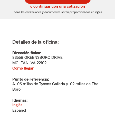
5
5
o continuar con una cotización
dígitos
dígitos
Todas las cotizaciones y documentos serán proporcionados en inglés.
Detalles de la oficina:
Dirección física:
8355B GREENSBORO DRIVE
MCLEAN
,
VA
22102
Cómo llegar
Punto de referencia:
A .06 millas de Tysons Galleria y .02 millas de The
Boro.
Idiomas:
Inglés
Español