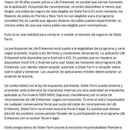
mayor de 18 años puede unirse a Life Enhanced, es posible que ciertas funciones
de la aplicación, incluyendo las recompensas, no estén disponibles a menos que
tengas una póliza de seguro de vida elegible de State Farm.En este momento, los
titulares de póliza en Florida y New York no son elegibles para el programa
completo.Ten en cuenta que algunos titulares de póliza pueden experimentar un
retraso antes de que una nueva póliza sea elegible para recompensas.
Esto no es una solicitud para comprar o vender productos de seguros de State
Farm.
La participación de Life Enhanced está sujeta a la elegibilidad del programa y varía
según el estado. Sujeto a los términos y condiciones del acuerdo. La aplicación Life
Enhanced está disponible para Android e iOS. Es posible que se requiera un
dispositivo móvil iOS o Android para usar todas las funciones del programa Life
Enhanced. Los clientes deben aceptar autorizar a State Farm a recopilar datos
sobre salud y bienestar. Los usuarios de aplicaciones móviles deben aceptar un
acuerdo de licencia.
De conformidad con la ley de impuestos pertinente, State Farm puede enviarte y
presentar ante el Servicio de Impuestos Internos y/u otra autoridad de impuestos
aplicable un Formulario 1099-MISC (ingresos misceláneos) por el canje de
recompensas de Life Enhanced, según corresponda. Tú eres el único responsable
de cualquier consecuencia fiscal que surja del canje de recompensas de Life
Enhanced. State Farm no provee asesoría fiscal ni legal. Es posible que desees
discutir las posibles consecuencias fiscales de tu participación en el programa Life
Enhanced con un asesor fiscal o legal.
Cada aseguradora de State Farm asume la exclusiva responsabilidad financiera