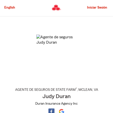
Pasar
al
English
Iniciar Sesión
contenido
principal
Comienzo
del
contenido
principal
®
AGENTE DE SEGUROS DE STATE FARM
,
MCLEAN
, VA
Judy Duran
Duran Insurance Agency Inc