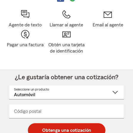
Agente de texto
Llamar al agente
Email al agente
Pagar una factura
Obtén una tarjeta
de identificación
¿Le gustaría obtener una cotización?
Seleccione un producto
Seleccione
un
nombre
de
producto
del
Código postal
Ingresa
Ingresa
_____
menú
un
un
desplegable
código
código
postal
postal
Obtenga una cotización
de
de