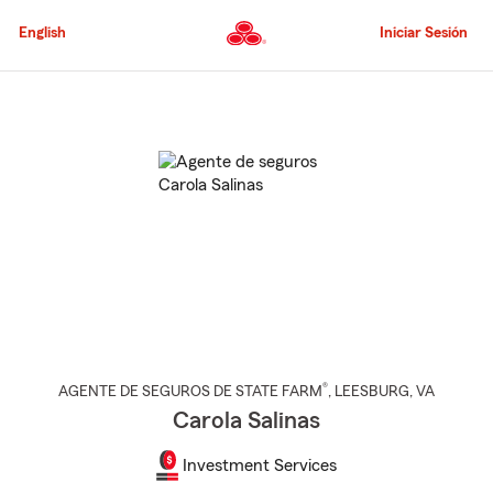
Pasar
al
English
Iniciar Sesión
contenido
principal
Comienzo
del
contenido
principal
®
AGENTE DE SEGUROS DE STATE FARM
,
LEESBURG
, VA
Carola Salinas
Investment Services