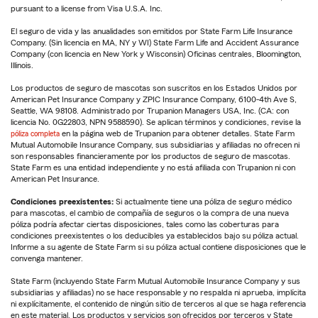
pursuant to a license from Visa U.S.A. Inc.
El seguro de vida y las anualidades son emitidos por State Farm Life Insurance
Company. (Sin licencia en MA, NY y WI) State Farm Life and Accident Assurance
Company (con licencia en New York y Wisconsin) Oficinas centrales, Bloomington,
Illinois.
Los productos de seguro de mascotas son suscritos en los Estados Unidos por
American Pet Insurance Company y ZPIC Insurance Company, 6100-4th Ave S,
Seattle, WA 98108. Administrado por Trupanion Managers USA, Inc. (CA: con
licencia No. 0G22803, NPN 9588590). Se aplican términos y condiciones, revise la
póliza completa
en la página web de Trupanion para obtener detalles. State Farm
Mutual Automobile Insurance Company, sus subsidiarias y afiliadas no ofrecen ni
son responsables financieramente por los productos de seguro de mascotas.
State Farm es una entidad independiente y no está afiliada con Trupanion ni con
American Pet Insurance.
Condiciones preexistentes:
Si actualmente tiene una póliza de seguro médico
para mascotas, el cambio de compañía de seguros o la compra de una nueva
póliza podría afectar ciertas disposiciones, tales como las coberturas para
condiciones preexistentes o los deducibles ya establecidos bajo su póliza actual.
Informe a su agente de State Farm si su póliza actual contiene disposiciones que le
convenga mantener.
State Farm (incluyendo State Farm Mutual Automobile Insurance Company y sus
subsidiarias y afiliadas) no se hace responsable y no respalda ni aprueba, implícita
ni explícitamente, el contenido de ningún sitio de terceros al que se haga referencia
en este material. Los productos y servicios son ofrecidos por terceros y State