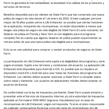
Farm no garantiza la mercantabilidad, la idoneidad ni la calidad de los productos y
servicios de terceros.
Beneficio disponible para los clientes de State Farm que han comprado una nueva
póliza de seguro de vida desde el 1 de enero de 2022. Si bien cualquier persona
mayor de 18 años puede unirse a Life Enhanced, es posible que ciertas funciones
de la aplicación, incluyendo las recompensas, no estén disponibles a menos que
tengas una póliza de seguro de vida elegible de State Farm.En este momento, los
titulares de póliza en Florida y New York no son elegibles para el programa
completo.Ten en cuenta que algunos titulares de póliza pueden experimentar un
retraso antes de que una nueva póliza sea elegible para recompensas.
Esto no es una solicitud para comprar o vender productos de seguros de State
Farm.
La participación de Life Enhanced está sujeta a la elegibilidad del programa y varía
según el estado. Sujeto a los términos y condiciones del acuerdo. La aplicación Life
Enhanced está disponible para Android e iOS. Es posible que se requiera un
dispositivo móvil iOS o Android para usar todas las funciones del programa Life
Enhanced. Los clientes deben aceptar autorizar a State Farm a recopilar datos
sobre salud y bienestar. Los usuarios de aplicaciones móviles deben aceptar un
acuerdo de licencia.
De conformidad con la ley de impuestos pertinente, State Farm puede enviarte y
presentar ante el Servicio de Impuestos Internos y/u otra autoridad de impuestos
aplicable un Formulario 1099-MISC (ingresos misceláneos) por el canje de
recompensas de Life Enhanced, según corresponda. Tú eres el único responsable
de cualquier consecuencia fiscal que surja del canje de recompensas de Life