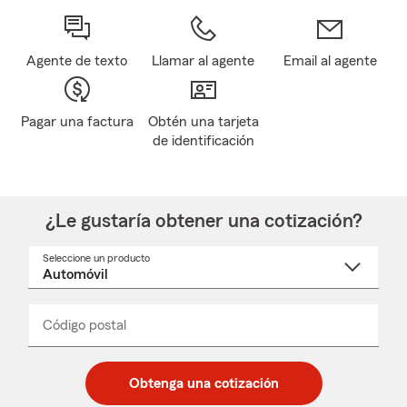
Agente de texto
Llamar al agente
Email al agente
Pagar una factura
Obtén una tarjeta
de identificación
¿Le gustaría obtener una cotización?
Seleccione un producto
Seleccione
un
nombre
de
producto
del
Código postal
Ingresa
Ingresa
_____
menú
un
un
desplegable
código
código
postal
postal
Obtenga una cotización
de
de