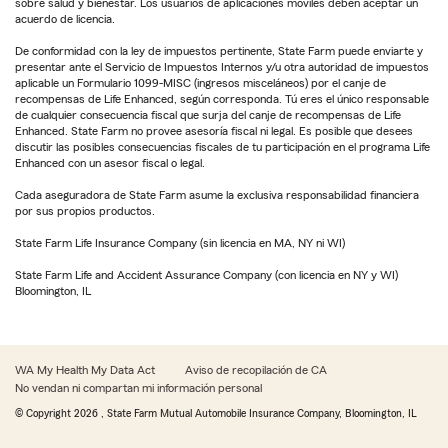
sobre salud y bienestar. Los usuarios de aplicaciones móviles deben aceptar un
acuerdo de licencia.
De conformidad con la ley de impuestos pertinente, State Farm puede enviarte y
presentar ante el Servicio de Impuestos Internos y/u otra autoridad de impuestos
aplicable un Formulario 1099-MISC (ingresos misceláneos) por el canje de
recompensas de Life Enhanced, según corresponda. Tú eres el único responsable
de cualquier consecuencia fiscal que surja del canje de recompensas de Life
Enhanced. State Farm no provee asesoría fiscal ni legal. Es posible que desees
discutir las posibles consecuencias fiscales de tu participación en el programa Life
Enhanced con un asesor fiscal o legal.
Cada aseguradora de State Farm asume la exclusiva responsabilidad financiera
por sus propios productos.
State Farm Life Insurance Company (sin licencia en MA, NY ni WI)
State Farm Life and Accident Assurance Company (con licencia en NY y WI)
Bloomington, IL
WA My Health My Data Act
Aviso de recopilación de CA
No vendan ni compartan mi información personal
© Copyright
2026
, State Farm Mutual Automobile Insurance Company, Bloomington, IL