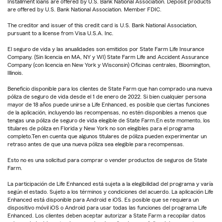
Installment loans are offered by U.S. Bank National Association. Deposit products
are offered by U.S. Bank National Association. Member FDIC.
The creditor and issuer of this credit card is U.S. Bank National Association,
pursuant to a license from Visa U.S.A. Inc.
El seguro de vida y las anualidades son emitidos por State Farm Life Insurance
Company. (Sin licencia en MA, NY y WI) State Farm Life and Accident Assurance
Company (con licencia en New York y Wisconsin) Oficinas centrales, Bloomington,
Illinois.
Beneficio disponible para los clientes de State Farm que han comprado una nueva
póliza de seguro de vida desde el 1 de enero de 2022. Si bien cualquier persona
mayor de 18 años puede unirse a Life Enhanced, es posible que ciertas funciones
de la aplicación, incluyendo las recompensas, no estén disponibles a menos que
tengas una póliza de seguro de vida elegible de State Farm.En este momento, los
titulares de póliza en Florida y New York no son elegibles para el programa
completo.Ten en cuenta que algunos titulares de póliza pueden experimentar un
retraso antes de que una nueva póliza sea elegible para recompensas.
Esto no es una solicitud para comprar o vender productos de seguros de State
Farm.
La participación de Life Enhanced está sujeta a la elegibilidad del programa y varía
según el estado. Sujeto a los términos y condiciones del acuerdo. La aplicación Life
Enhanced está disponible para Android e iOS. Es posible que se requiera un
dispositivo móvil iOS o Android para usar todas las funciones del programa Life
Enhanced. Los clientes deben aceptar autorizar a State Farm a recopilar datos