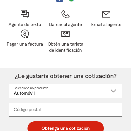
Agente de texto
Llamar al agente
Email al agente
Pagar una factura
Obtén una tarjeta
de identificación
¿Le gustaría obtener una cotización?
Seleccione un producto
Seleccione
un
nombre
de
producto
del
Código postal
Ingresa
Ingresa
_____
menú
un
un
desplegable
código
código
postal
postal
Obtenga una cotización
de
de