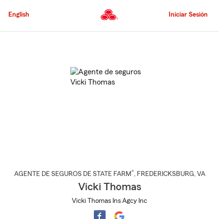
Pasar
al
English
Iniciar Sesión
contenido
principal
Comienzo
del
contenido
principal
®
AGENTE DE SEGUROS DE STATE FARM
,
FREDERICKSBURG
, VA
Vicki Thomas
Vicki Thomas Ins Agcy Inc