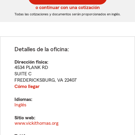
5
5
o continuar con una cotización
dígitos
dígitos
Todas las cotizaciones y documentos serán proporcionados en inglés.
Detalles de la oficina:
Dirección física:
4534 PLANK RD
SUITE C
FREDERICKSBURG
,
VA
22407
Cómo llegar
Idiomas:
Inglés
Sitio web:
www.vickithomas.org