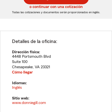
de
de
5
5
o continuar con una cotización
dígitos
dígitos
Todas las cotizaciones y documentos serán proporcionados en inglés.
Detalles de la oficina:
Dirección física:
4448 Portsmouth Blvd
Suite 100
Chesapeake
,
VA
23321
Cómo llegar
Idiomas:
Inglés
Sitio web:
www.donniegill.com