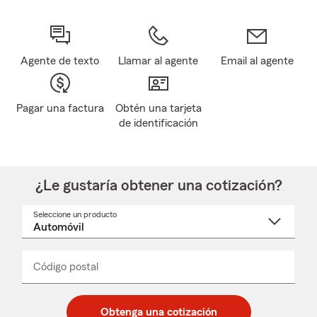
Agente de texto
Llamar al agente
Email al agente
Pagar una factura
Obtén una tarjeta
de identificación
¿Le gustaría obtener una cotización?
Seleccione un producto
Seleccione
un
nombre
de
producto
del
Código postal
Ingresa
Ingresa
_____
menú
un
un
desplegable
código
código
postal
postal
Obtenga una cotización