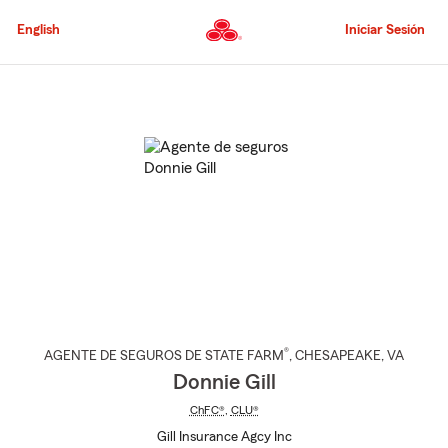
Pasar
al
English
Iniciar Sesión
contenido
principal
Comienzo
del
contenido
principal
®
AGENTE DE SEGUROS DE STATE FARM
,
CHESAPEAKE
, VA
Donnie Gill
ChFC®
,
CLU®
Gill Insurance Agcy Inc