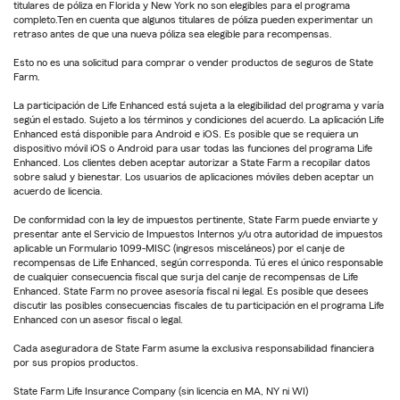
titulares de póliza en Florida y New York no son elegibles para el programa
completo.Ten en cuenta que algunos titulares de póliza pueden experimentar un
retraso antes de que una nueva póliza sea elegible para recompensas.
Esto no es una solicitud para comprar o vender productos de seguros de State
Farm.
La participación de Life Enhanced está sujeta a la elegibilidad del programa y varía
según el estado. Sujeto a los términos y condiciones del acuerdo. La aplicación Life
Enhanced está disponible para Android e iOS. Es posible que se requiera un
dispositivo móvil iOS o Android para usar todas las funciones del programa Life
Enhanced. Los clientes deben aceptar autorizar a State Farm a recopilar datos
sobre salud y bienestar. Los usuarios de aplicaciones móviles deben aceptar un
acuerdo de licencia.
De conformidad con la ley de impuestos pertinente, State Farm puede enviarte y
presentar ante el Servicio de Impuestos Internos y/u otra autoridad de impuestos
aplicable un Formulario 1099-MISC (ingresos misceláneos) por el canje de
recompensas de Life Enhanced, según corresponda. Tú eres el único responsable
de cualquier consecuencia fiscal que surja del canje de recompensas de Life
Enhanced. State Farm no provee asesoría fiscal ni legal. Es posible que desees
discutir las posibles consecuencias fiscales de tu participación en el programa Life
Enhanced con un asesor fiscal o legal.
Cada aseguradora de State Farm asume la exclusiva responsabilidad financiera
por sus propios productos.
State Farm Life Insurance Company (sin licencia en MA, NY ni WI)