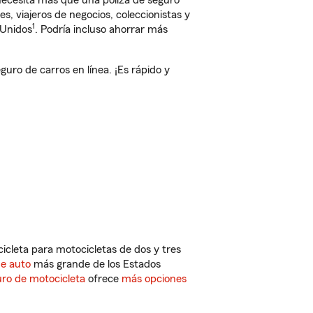
 necesita más que una póliza de seguro
, viajeros de negocios, coleccionistas y
1
 Unidos
. Podría incluso ahorrar más
ro de carros en línea. ¡Es rápido y
cleta para motocicletas de dos y tres
de auto
más grande de los Estados
ro de motocicleta
ofrece
más opciones