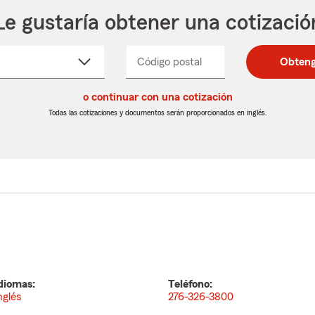
Le gustaría obtener una cotizació
cione
Código postal
Ingresa
Ingresa
Obteng
_____
un
un
re
código
código
cto
o continuar con una cotización
postal
postal
de
de
Todas las cotizaciones y documentos serán proporcionados en inglés.
egable
5
5
dígitos
dígitos
diomas:
Teléfono:
nglés
276-326-3800