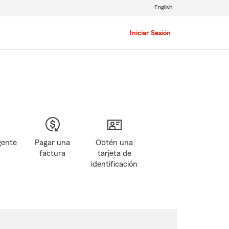
English
Iniciar Sesión
gente
Pagar una
Obtén una
factura
tarjeta de
identificación