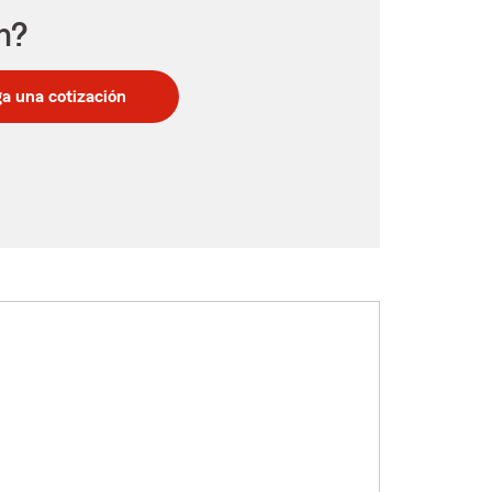
n?
a una cotización