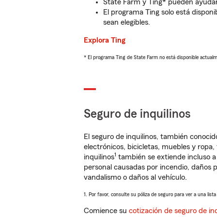
State Farm y Ting* pueden ayudarl
El programa Ting solo está disponib
sean elegibles.
Explora Ting
* El programa Ting de State Farm no está disponible actua
Seguro de inquilinos
El seguro de inquilinos, también conoc
electrónicos, bicicletas, muebles y ropa
1
inquilinos
también se extiende incluso a
personal causadas por incendio, daños p
vandalismo o daños al vehículo.
1. Por favor, consulte su póliza de seguro para ver a una list
Comience su
cotización de seguro de inq