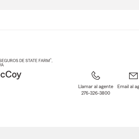
Pasar
al
contenido
principal
®
SEGUROS DE STATE FARM
,
 VA
McCoy
Llamar al agente
Email al a
276-326-3800