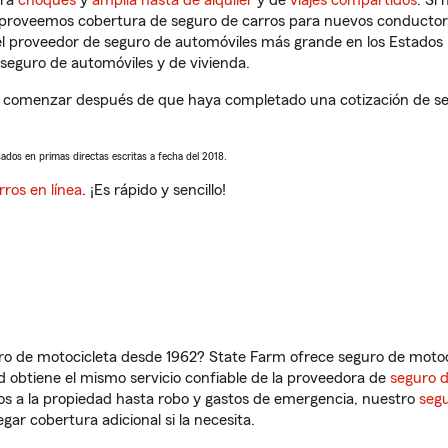
tra
choques
y
amplia hasta de alquiler
y de
viajes compartidos
. Si
s proveemos cobertura de seguro de carros para nuevos conductores
l proveedor de seguro de automóviles más grande en los Estados
seguro de automóviles y de vivienda.
 comenzar después de que haya completado una cotización de segu
sados en primas directas escritas a fecha del 2018.
rros en línea
. ¡Es rápido y sencillo!
ro de motocicleta desde 1962? State Farm ofrece seguro de motoci
 obtiene el mismo servicio confiable de la proveedora de
seguro 
os a la propiedad hasta robo y gastos de emergencia, nuestro
segu
gar cobertura adicional si la necesita.