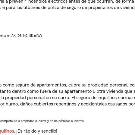
e a prevenir incendios eléctricos antes de que ocurran, de forma 
le para los titulares de póliza de seguro de propietarios de vivie
lmente en AK, DE, NC, SD ni WY
ido como seguro de apartamentos, cubre su propiedad personal, c
, tanto dentro como fuera de su apartamento u otra vivienda que a
 la propiedad personal en su carro. El seguro de inquilinos norma
or humo, daños cubiertos repentinos y accidentales causados por
a completa de la propiedad cubierta y de las pérdidas cubiertas.
uilinos
. ¡Es rápido y sencillo!