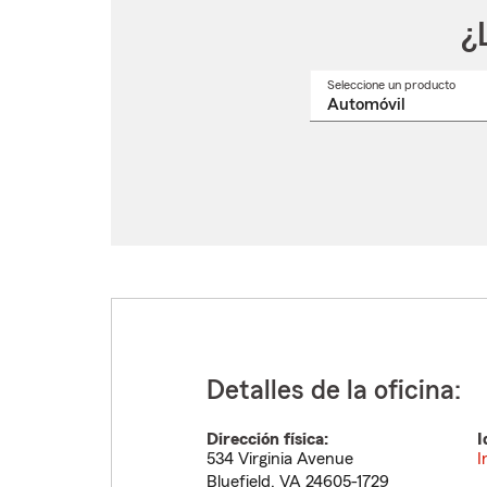
¿
Seleccione un producto
Selec
un
nomb
de
produ
del
menú
despl
Detalles de la oficina:
Dirección física:
I
534 Virginia Avenue
I
Bluefield
,
VA
24605-1729