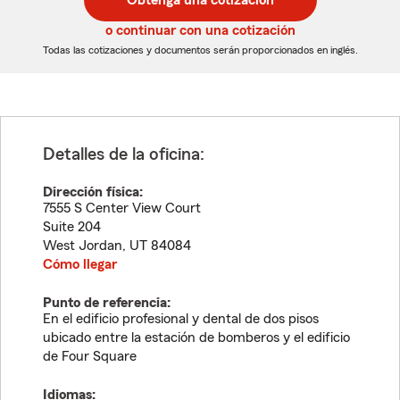
Obtenga una cotización
de
de
5
5
o continuar con una cotización
dígitos
dígitos
Todas las cotizaciones y documentos serán proporcionados en inglés.
Detalles de la oficina:
Dirección física:
7555 S Center View Court
Suite 204
West Jordan
,
UT
84084
Cómo llegar
Punto de referencia:
En el edificio profesional y dental de dos pisos
ubicado entre la estación de bomberos y el edificio
de Four Square
Idiomas: