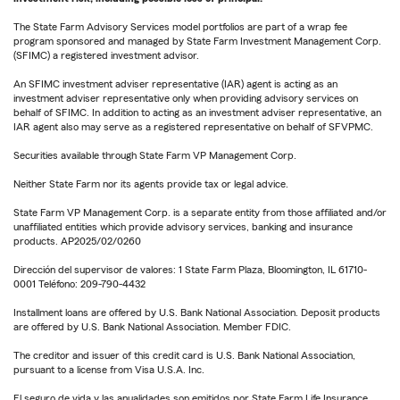
The State Farm Advisory Services model portfolios are part of a wrap fee
program sponsored and managed by State Farm Investment Management Corp.
(SFIMC) a registered investment advisor.
An SFIMC investment adviser representative (IAR) agent is acting as an
investment adviser representative only when providing advisory services on
behalf of SFIMC. In addition to acting as an investment adviser representative, an
IAR agent also may serve as a registered representative on behalf of SFVPMC.
Securities available through State Farm VP Management Corp.
Neither State Farm nor its agents provide tax or legal advice.
State Farm VP Management Corp. is a separate entity from those affiliated and/or
unaffiliated entities which provide advisory services, banking and insurance
products. AP2025/02/0260
Dirección del supervisor de valores: 1 State Farm Plaza, Bloomington, IL 61710-
0001 Teléfono: 209-790-4432
Installment loans are offered by U.S. Bank National Association. Deposit products
are offered by U.S. Bank National Association. Member FDIC.
The creditor and issuer of this credit card is U.S. Bank National Association,
pursuant to a license from Visa U.S.A. Inc.
El seguro de vida y las anualidades son emitidos por State Farm Life Insurance