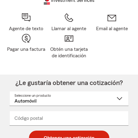
Investment Services
Agente de texto
Llamar al agente
Email al agente
Pagar una factura
Obtén una tarjeta
de identificación
¿Le gustaría obtener una cotización?
Seleccione un producto
Seleccione
un
nombre
de
producto
del
Código postal
Ingresa
Ingresa
_____
menú
un
un
desplegable
código
código
postal
postal