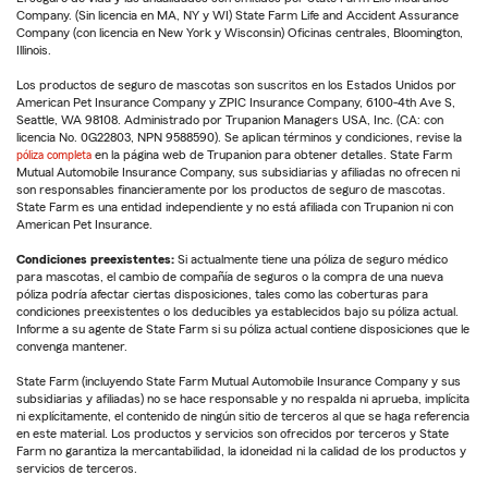
Company. (Sin licencia en MA, NY y WI) State Farm Life and Accident Assurance
Company (con licencia en New York y Wisconsin) Oficinas centrales, Bloomington,
Illinois.
Los productos de seguro de mascotas son suscritos en los Estados Unidos por
American Pet Insurance Company y ZPIC Insurance Company, 6100-4th Ave S,
Seattle, WA 98108. Administrado por Trupanion Managers USA, Inc. (CA: con
licencia No. 0G22803, NPN 9588590). Se aplican términos y condiciones, revise la
póliza completa
en la página web de Trupanion para obtener detalles. State Farm
Mutual Automobile Insurance Company, sus subsidiarias y afiliadas no ofrecen ni
son responsables financieramente por los productos de seguro de mascotas.
State Farm es una entidad independiente y no está afiliada con Trupanion ni con
American Pet Insurance.
Condiciones preexistentes:
Si actualmente tiene una póliza de seguro médico
para mascotas, el cambio de compañía de seguros o la compra de una nueva
póliza podría afectar ciertas disposiciones, tales como las coberturas para
condiciones preexistentes o los deducibles ya establecidos bajo su póliza actual.
Informe a su agente de State Farm si su póliza actual contiene disposiciones que le
convenga mantener.
State Farm (incluyendo State Farm Mutual Automobile Insurance Company y sus
subsidiarias y afiliadas) no se hace responsable y no respalda ni aprueba, implícita
ni explícitamente, el contenido de ningún sitio de terceros al que se haga referencia
en este material. Los productos y servicios son ofrecidos por terceros y State
Farm no garantiza la mercantabilidad, la idoneidad ni la calidad de los productos y
servicios de terceros.