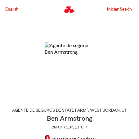
Pasar
al
English
Iniciar Sesión
contenido
principal
Comienzo
del
contenido
principal
®
AGENTE DE SEGUROS DE STATE FARM
,
WEST JORDAN
, UT
Ben Armstrong
ChFC®
,
CLU®
,
LUTCF®