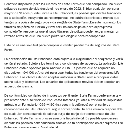
Beneficio disponible para los clientes de State Farm que han comprado una nueva
póliza de seguro de vida desde el 1 de enero de 2022. Si bien cualquier persona
mayor de 18 años puede unirse a Life Enhanced, es posible que ciertas funciones
de la aplicación, incluyendo las recompensas, no estén disponibles a menos que
tengas una póliza de seguro de vida elegible de State Farm.En este momento, los
titulares de póliza en Florida y New York no son elegibles para el programa
completo.Ten en cuenta que algunos titulares de póliza pueden experimentar un
retraso antes de que una nueva póliza sea elegible para recompensas.
Esto no es una solicitud para comprar o vender productos de seguros de State
Farm.
La participación de Life Enhanced está sujeta a la elegibilidad del programa y varía
según el estado. Sujeto a los términos y condiciones del acuerdo. La aplicación Life
Enhanced está disponible para Android e iOS. Es posible que se requiera un
dispositivo móvil iOS o Android para usar todas las funciones del programa Life
Enhanced. Los clientes deben aceptar autorizar a State Farm a recopilar datos
sobre salud y bienestar. Los usuarios de aplicaciones móviles deben aceptar un
acuerdo de licencia.
De conformidad con la ley de impuestos pertinente, State Farm puede enviarte y
presentar ante el Servicio de Impuestos Internos y/u otra autoridad de impuestos
aplicable un Formulario 1099-MISC (ingresos misceláneos) por el canje de
recompensas de Life Enhanced, según corresponda. Tú eres el único responsable
de cualquier consecuencia fiscal que surja del canje de recompensas de Life
Enhanced. State Farm no provee asesoría fiscal ni legal. Es posible que desees
discutir las posibles consecuencias fiscales de tu participación en el programa Life
Enhanced con un asesor fiscal o legal.