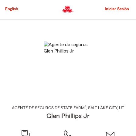
Pasar
al
English
Iniciar Sesión
contenido
principal
Comienzo
del
contenido
principal
®
AGENTE DE SEGUROS DE STATE FARM
,
SALT LAKE CITY
, UT
Glen Phillips Jr