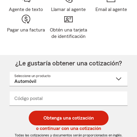
Agente de texto
Llamar al agente
Email al agente
Pagar una factura
Obtén una tarjeta
de identificación
¿Le gustaría obtener una cotización?
Seleccione un producto
Seleccione
un
nombre
de
producto
del
Código postal
Ingresa
Ingresa
_____
menú
un
un
desplegable
código
código
postal
postal
Obtenga una cotización
de
de
5
5
o continuar con una cotización
dígitos
dígitos
Todas las cotizaciones y documentos serán proporcionados en inglés.