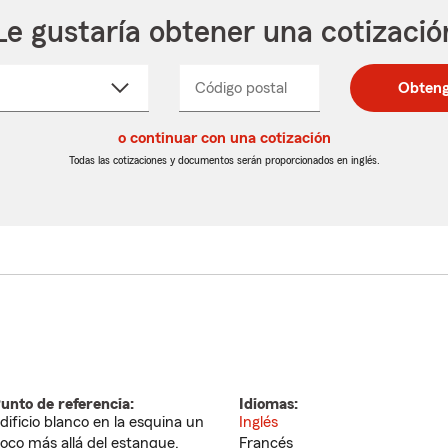
Le gustaría obtener una cotizació
cione
Código postal
Ingresa
Ingresa
Obteng
_____
un
un
re
código
código
cto
o continuar con una cotización
postal
postal
de
de
Todas las cotizaciones y documentos serán proporcionados en inglés.
egable
5
5
dígitos
dígitos
unto de referencia:
Idiomas:
dificio blanco en la esquina un
Inglés
oco más allá del estanque.
Francés