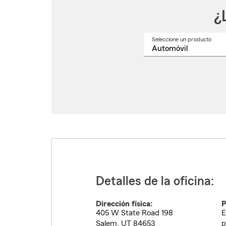
¿
Seleccione un producto
Selec
un
nomb
de
produ
del
menú
despl
Detalles de la oficina:
Dirección física:
P
405 W State Road 198
E
Salem
,
UT
84653
p