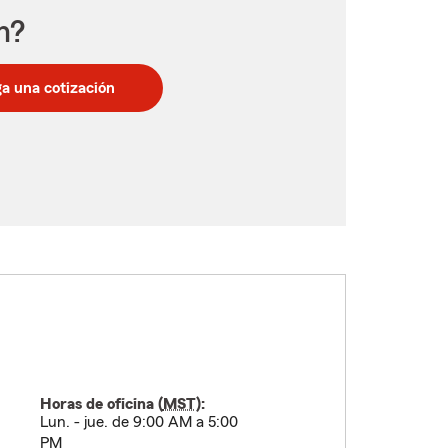
n?
a una cotización
Horas de oficina (
MST
):
Lun. - jue. de 9:00 AM a 5:00
PM