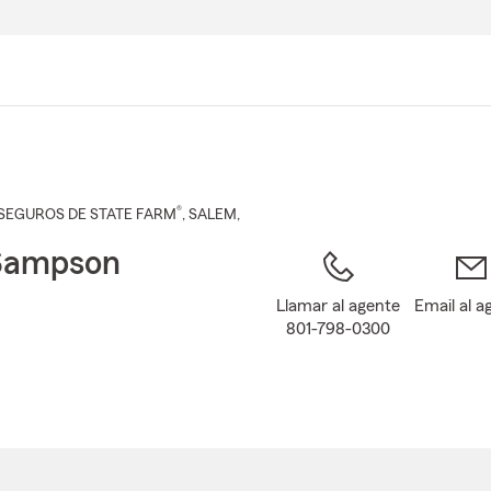
Pasar
al
contenido
principal
®
SEGUROS DE STATE FARM
,
SALEM
,
Sampson
Llamar al agente
Email al a
801-798-0300