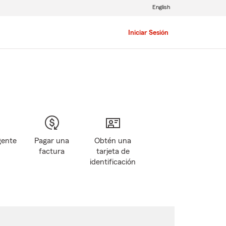
English
Iniciar Sesión
gente
Pagar una
Obtén una
factura
tarjeta de
identificación