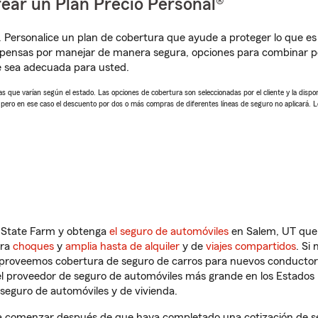
ear un Plan Precio Personal®
. Personalice un plan de cobertura que ayude a proteger lo que es 
mpensas por manejar de manera segura, opciones para combinar p
e sea adecuada para usted.
 que varían según el estado. Las opciones de cobertura son seleccionadas por el cliente y la disponib
, pero en ese caso el descuento por dos o más compras de diferentes líneas de seguro no aplicará. 
n State Farm y obtenga
el seguro de automóviles
en Salem, UT que 
tra
choques
y
amplia hasta de alquiler
y de
viajes compartidos
. Si
s proveemos cobertura de seguro de carros para nuevos conductores
l proveedor de seguro de automóviles más grande en los Estados
seguro de automóviles y de vivienda.
 comenzar después de que haya completado una cotización de segu