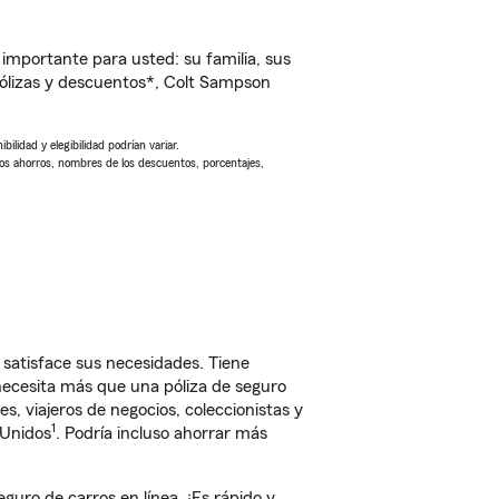
importante para usted: su familia, sus
ólizas y descuentos*, Colt Sampson
ilidad y elegibilidad podrían variar.
Los ahorros, nombres de los descuentos, porcentajes,
satisface sus necesidades. Tiene
 necesita más que una póliza de seguro
, viajeros de negocios, coleccionistas y
1
 Unidos
. Podría incluso ahorrar más
ro de carros en línea. ¡Es rápido y