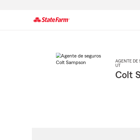
Comienzo
del
contenido
principal
AGENTE DE 
UT
Colt 