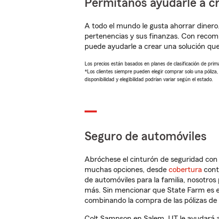
Permítanos ayudarle a cr
A todo el mundo le gusta ahorrar dinero
pertenencias y sus finanzas. Con reco
puede ayudarle a crear una solución qu
Los precios están basados en planes de clasificación de primas
*Los clientes siempre pueden elegir comprar solo una póliza
disponibilidad y elegibilidad podrían variar según el estado.
Seguro de automóviles
Abróchese el cinturón de seguridad co
muchas opciones, desde
cobertura
con
de automóviles para la familia, nosotro
más. Sin mencionar que State Farm es e
combinando la compra de las pólizas de 
Colt Sampson en Salem, UT le ayudará a