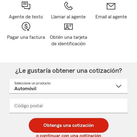
Agente de texto
Llamar al agente
Email al agente
Pagar una factura
Obtén una tarjeta
de identificación
¿Le gustaría obtener una cotización?
Seleccione un producto
Seleccione
un
nombre
de
producto
del
Código postal
Ingresa
Ingresa
_____
menú
un
un
desplegable
código
código
postal
postal
Obtenga una cotización
de
de
5
5
o continuar con una cotización