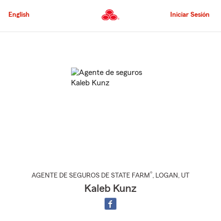
Pasar
al
English
Iniciar Sesión
contenido
principal
Comienzo
del
contenido
principal
®
AGENTE DE SEGUROS DE STATE FARM
,
LOGAN
, UT
Kaleb Kunz