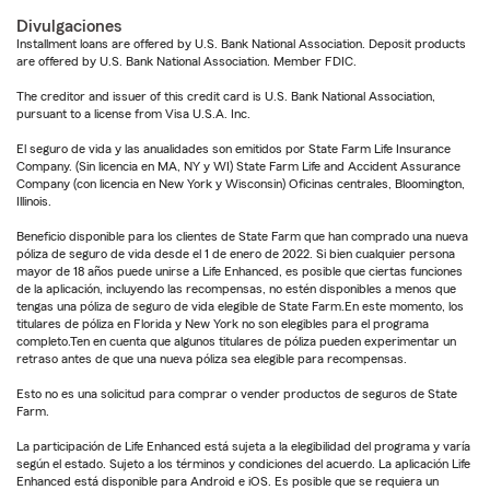
Divulgaciones
Installment loans are offered by U.S. Bank National Association. Deposit products
are offered by U.S. Bank National Association. Member FDIC.
The creditor and issuer of this credit card is U.S. Bank National Association,
pursuant to a license from Visa U.S.A. Inc.
El seguro de vida y las anualidades son emitidos por State Farm Life Insurance
Company. (Sin licencia en MA, NY y WI) State Farm Life and Accident Assurance
Company (con licencia en New York y Wisconsin) Oficinas centrales, Bloomington,
Illinois.
Beneficio disponible para los clientes de State Farm que han comprado una nueva
póliza de seguro de vida desde el 1 de enero de 2022. Si bien cualquier persona
mayor de 18 años puede unirse a Life Enhanced, es posible que ciertas funciones
de la aplicación, incluyendo las recompensas, no estén disponibles a menos que
tengas una póliza de seguro de vida elegible de State Farm.En este momento, los
titulares de póliza en Florida y New York no son elegibles para el programa
completo.Ten en cuenta que algunos titulares de póliza pueden experimentar un
retraso antes de que una nueva póliza sea elegible para recompensas.
Esto no es una solicitud para comprar o vender productos de seguros de State
Farm.
La participación de Life Enhanced está sujeta a la elegibilidad del programa y varía
según el estado. Sujeto a los términos y condiciones del acuerdo. La aplicación Life
Enhanced está disponible para Android e iOS. Es posible que se requiera un