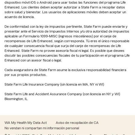
dispositivo móvil iOS o Android para usar todas las funciones del programa Life
Enhanced. Los clientes deben aceptar autorizar a State Farm a recopilar datos
sobre salud y bienestar. Los usuarios de aplicaciones móviles deben aceptar un
acuerdo de licencia.
De conformidad con la ley de impuestos pertinente, State Farm puede enviarte y
presentar ante el Servicio de Impuestos Internos y/u otra autoridad de impuestos
aplicable un Formulario 1099-MISC (ingresos misceláneos) por el canje de
recompensas de Life Enhanced, según corresponda. Tú eres el único responsable
de cualquier consecuencia fiscal que surja del canje de recompensas de Life
Enhanced. State Farm no provee asesoría fiscal ni legal. Es posible que desees
discutir las posibles consecuencias fiscales de tu participación en el programa Life
Enhanced con un asesor fiscal o legal.
Cada aseguradora de State Farm asume la exclusiva responsabilidad financiera
por sus propios productos.
State Farm Life Insurance Company (sin licencia en MA, NY ni WI)
State Farm Life and Accident Assurance Company (con licencia en NY y WI)
Bloomington, IL
WA My Health My Data Act
Aviso de recopilación de CA
No vendan ni compartan mi información personal