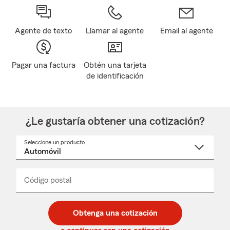
Agente de texto
Llamar al agente
Email al agente
Pagar una factura
Obtén una tarjeta
de identificación
¿Le gustaría obtener una cotización?
Seleccione un producto
Seleccione
un
nombre
de
producto
del
Código postal
Ingresa
Ingresa
_____
menú
un
un
desplegable
código
código
postal
postal
Obtenga una cotización
de
de
5
5