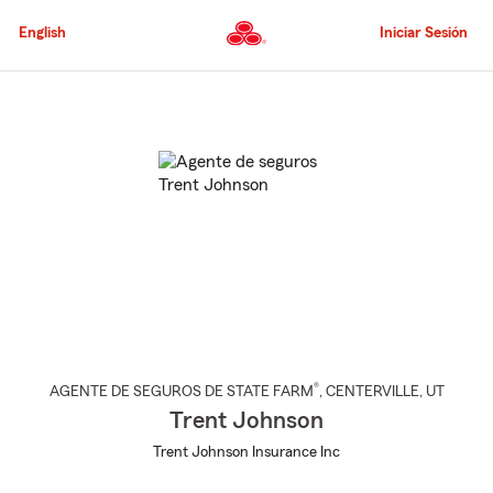
Pasar
al
English
Iniciar Sesión
contenido
principal
Comienzo
del
contenido
principal
®
AGENTE DE SEGUROS DE STATE FARM
,
CENTERVILLE
, UT
Trent Johnson
Trent Johnson Insurance Inc