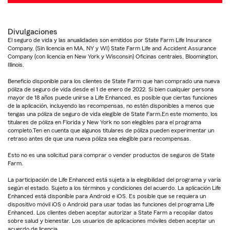
Divulgaciones
El seguro de vida y las anualidades son emitidos por State Farm Life Insurance
Company. (Sin licencia en MA, NY y WI) State Farm Life and Accident Assurance
Company (con licencia en New York y Wisconsin) Oficinas centrales, Bloomington,
Illinois.
Beneficio disponible para los clientes de State Farm que han comprado una nueva
póliza de seguro de vida desde el 1 de enero de 2022. Si bien cualquier persona
mayor de 18 años puede unirse a Life Enhanced, es posible que ciertas funciones
de la aplicación, incluyendo las recompensas, no estén disponibles a menos que
tengas una póliza de seguro de vida elegible de State Farm.En este momento, los
titulares de póliza en Florida y New York no son elegibles para el programa
completo.Ten en cuenta que algunos titulares de póliza pueden experimentar un
retraso antes de que una nueva póliza sea elegible para recompensas.
Esto no es una solicitud para comprar o vender productos de seguros de State
Farm.
La participación de Life Enhanced está sujeta a la elegibilidad del programa y varía
según el estado. Sujeto a los términos y condiciones del acuerdo. La aplicación Life
Enhanced está disponible para Android e iOS. Es posible que se requiera un
dispositivo móvil iOS o Android para usar todas las funciones del programa Life
Enhanced. Los clientes deben aceptar autorizar a State Farm a recopilar datos
sobre salud y bienestar. Los usuarios de aplicaciones móviles deben aceptar un
acuerdo de licencia.