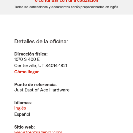
o continuar con una cotización
dígitos
dígitos
Todas las cotizaciones y documentos serán proporcionados en inglés.
Detalles de la oficina:
Dirección física:
1070 S 400 E
Centerville
,
UT
84014-1821
Cómo llegar
Punto de referencia:
Just East of Ace Hardware
Idiomas:
Inglés
Español
Sitio web:
www.trentsagency.com