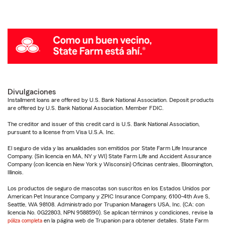
Divulgaciones
Installment loans are offered by U.S. Bank National Association. Deposit products
are offered by U.S. Bank National Association. Member FDIC.
The creditor and issuer of this credit card is U.S. Bank National Association,
pursuant to a license from Visa U.S.A. Inc.
El seguro de vida y las anualidades son emitidos por State Farm Life Insurance
Company. (Sin licencia en MA, NY y WI) State Farm Life and Accident Assurance
Company (con licencia en New York y Wisconsin) Oficinas centrales, Bloomington,
Illinois.
Los productos de seguro de mascotas son suscritos en los Estados Unidos por
American Pet Insurance Company y ZPIC Insurance Company, 6100-4th Ave S,
Seattle, WA 98108. Administrado por Trupanion Managers USA, Inc. (CA: con
licencia No. 0G22803, NPN 9588590). Se aplican términos y condiciones, revise la
póliza completa
en la página web de Trupanion para obtener detalles. State Farm