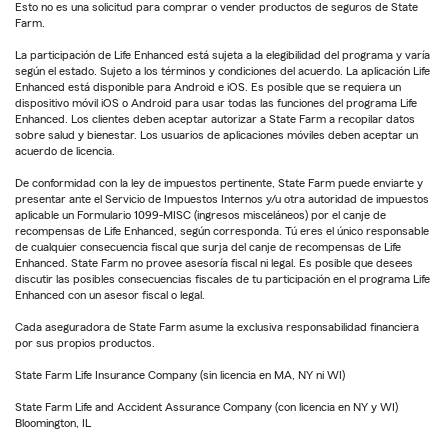
Esto no es una solicitud para comprar o vender productos de seguros de State
Farm.
La participación de Life Enhanced está sujeta a la elegibilidad del programa y varía
según el estado. Sujeto a los términos y condiciones del acuerdo. La aplicación Life
Enhanced está disponible para Android e iOS. Es posible que se requiera un
dispositivo móvil iOS o Android para usar todas las funciones del programa Life
Enhanced. Los clientes deben aceptar autorizar a State Farm a recopilar datos
sobre salud y bienestar. Los usuarios de aplicaciones móviles deben aceptar un
acuerdo de licencia.
De conformidad con la ley de impuestos pertinente, State Farm puede enviarte y
presentar ante el Servicio de Impuestos Internos y/u otra autoridad de impuestos
aplicable un Formulario 1099-MISC (ingresos misceláneos) por el canje de
recompensas de Life Enhanced, según corresponda. Tú eres el único responsable
de cualquier consecuencia fiscal que surja del canje de recompensas de Life
Enhanced. State Farm no provee asesoría fiscal ni legal. Es posible que desees
discutir las posibles consecuencias fiscales de tu participación en el programa Life
Enhanced con un asesor fiscal o legal.
Cada aseguradora de State Farm asume la exclusiva responsabilidad financiera
por sus propios productos.
State Farm Life Insurance Company (sin licencia en MA, NY ni WI)
State Farm Life and Accident Assurance Company (con licencia en NY y WI)
Bloomington, IL