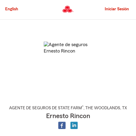
Pasar
al
English
Iniciar Sesión
contenido
principal
Comienzo
del
contenido
principal
®
AGENTE DE SEGUROS DE STATE FARM
,
THE WOODLANDS
, TX
Ernesto Rincon