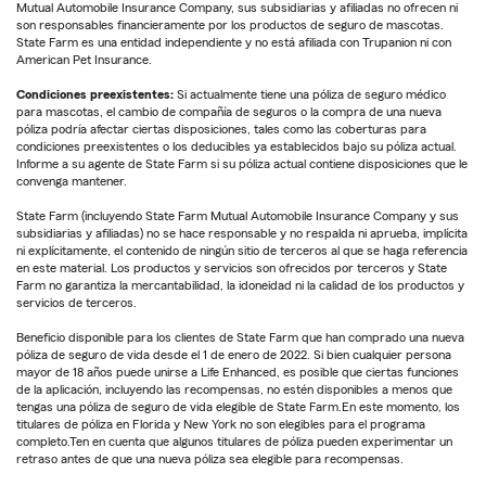
Mutual Automobile Insurance Company, sus subsidiarias y afiliadas no ofrecen ni
son responsables financieramente por los productos de seguro de mascotas.
State Farm es una entidad independiente y no está afiliada con Trupanion ni con
American Pet Insurance.
Condiciones preexistentes:
Si actualmente tiene una póliza de seguro médico
para mascotas, el cambio de compañía de seguros o la compra de una nueva
póliza podría afectar ciertas disposiciones, tales como las coberturas para
condiciones preexistentes o los deducibles ya establecidos bajo su póliza actual.
Informe a su agente de State Farm si su póliza actual contiene disposiciones que le
convenga mantener.
State Farm (incluyendo State Farm Mutual Automobile Insurance Company y sus
subsidiarias y afiliadas) no se hace responsable y no respalda ni aprueba, implícita
ni explícitamente, el contenido de ningún sitio de terceros al que se haga referencia
en este material. Los productos y servicios son ofrecidos por terceros y State
Farm no garantiza la mercantabilidad, la idoneidad ni la calidad de los productos y
servicios de terceros.
Beneficio disponible para los clientes de State Farm que han comprado una nueva
póliza de seguro de vida desde el 1 de enero de 2022. Si bien cualquier persona
mayor de 18 años puede unirse a Life Enhanced, es posible que ciertas funciones
de la aplicación, incluyendo las recompensas, no estén disponibles a menos que
tengas una póliza de seguro de vida elegible de State Farm.En este momento, los
titulares de póliza en Florida y New York no son elegibles para el programa
completo.Ten en cuenta que algunos titulares de póliza pueden experimentar un
retraso antes de que una nueva póliza sea elegible para recompensas.