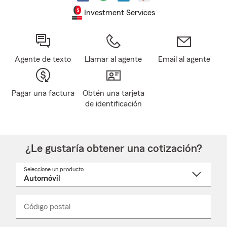
Investment Services
Agente de texto
Llamar al agente
Email al agente
Pagar una factura
Obtén una tarjeta
de identificación
¿Le gustaría obtener una cotización?
Seleccione un producto
Seleccione
un
nombre
de
producto
del
Código postal
Ingresa
Ingresa
_____
menú
un
un
desplegable
código
código