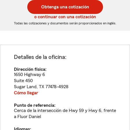
postal
postal
Obtenga una cotización
de
de
5
5
o continuar con una cotización
dígitos
dígitos
Todas las cotizaciones y documentos serán proporcionados en inglés.
Detalles de la oficina:
Dirección física:
1650 Highway 6
Suite 450
Sugar Land
,
TX
77478-4928
Cómo llegar
Punto de referencia:
Cerca de la intersección de Hwy 59 y Hwy 6, frente
a Fluor Daniel
Idiomas: