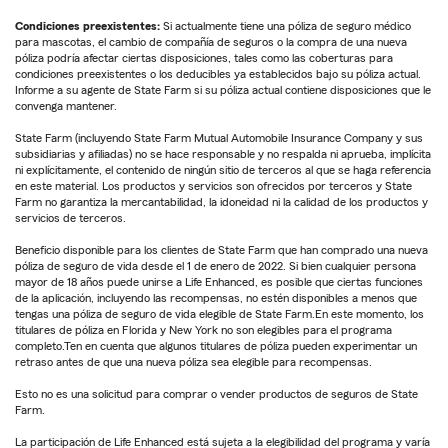
Condiciones preexistentes:
Si actualmente tiene una póliza de seguro médico
para mascotas, el cambio de compañía de seguros o la compra de una nueva
póliza podría afectar ciertas disposiciones, tales como las coberturas para
condiciones preexistentes o los deducibles ya establecidos bajo su póliza actual.
Informe a su agente de State Farm si su póliza actual contiene disposiciones que le
convenga mantener.
State Farm (incluyendo State Farm Mutual Automobile Insurance Company y sus
subsidiarias y afiliadas) no se hace responsable y no respalda ni aprueba, implícita
ni explícitamente, el contenido de ningún sitio de terceros al que se haga referencia
en este material. Los productos y servicios son ofrecidos por terceros y State
Farm no garantiza la mercantabilidad, la idoneidad ni la calidad de los productos y
servicios de terceros.
Beneficio disponible para los clientes de State Farm que han comprado una nueva
póliza de seguro de vida desde el 1 de enero de 2022. Si bien cualquier persona
mayor de 18 años puede unirse a Life Enhanced, es posible que ciertas funciones
de la aplicación, incluyendo las recompensas, no estén disponibles a menos que
tengas una póliza de seguro de vida elegible de State Farm.En este momento, los
titulares de póliza en Florida y New York no son elegibles para el programa
completo.Ten en cuenta que algunos titulares de póliza pueden experimentar un
retraso antes de que una nueva póliza sea elegible para recompensas.
Esto no es una solicitud para comprar o vender productos de seguros de State
Farm.
La participación de Life Enhanced está sujeta a la elegibilidad del programa y varía