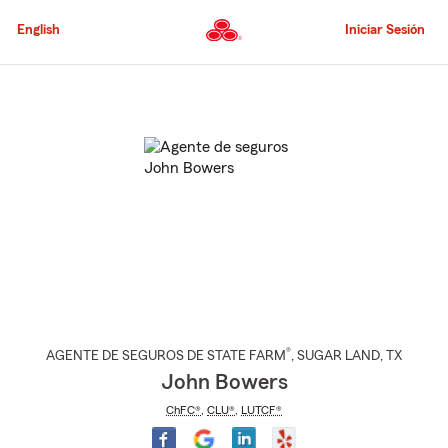
Pasar
al
English
Iniciar Sesión
contenido
principal
Comienzo
del
contenido
principal
®
AGENTE DE SEGUROS DE STATE FARM
,
SUGAR LAND
, TX
John Bowers
ChFC®
,
CLU®
,
LUTCF®