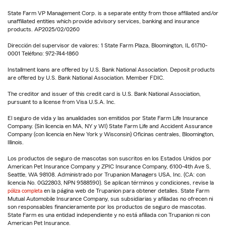
State Farm VP Management Corp. is a separate entity from those affiliated and/or
unaffiliated entities which provide advisory services, banking and insurance
products. AP2025/02/0260
Dirección del supervisor de valores: 1 State Farm Plaza, Bloomington, IL 61710-
0001 Teléfono: 972-744-1860
Installment loans are offered by U.S. Bank National Association. Deposit products
are offered by U.S. Bank National Association. Member FDIC.
The creditor and issuer of this credit card is U.S. Bank National Association,
pursuant to a license from Visa U.S.A. Inc.
El seguro de vida y las anualidades son emitidos por State Farm Life Insurance
Company. (Sin licencia en MA, NY y WI) State Farm Life and Accident Assurance
Company (con licencia en New York y Wisconsin) Oficinas centrales, Bloomington,
Illinois.
Los productos de seguro de mascotas son suscritos en los Estados Unidos por
American Pet Insurance Company y ZPIC Insurance Company, 6100-4th Ave S,
Seattle, WA 98108. Administrado por Trupanion Managers USA, Inc. (CA: con
licencia No. 0G22803, NPN 9588590). Se aplican términos y condiciones, revise la
póliza completa
en la página web de Trupanion para obtener detalles. State Farm
Mutual Automobile Insurance Company, sus subsidiarias y afiliadas no ofrecen ni
son responsables financieramente por los productos de seguro de mascotas.
State Farm es una entidad independiente y no está afiliada con Trupanion ni con
American Pet Insurance.