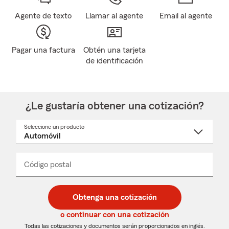
Agente de texto
Llamar al agente
Email al agente
Pagar una factura
Obtén una tarjeta
de identificación
¿Le gustaría obtener una cotización?
Seleccione un producto
Seleccione
un
nombre
de
producto
del
Código postal
Ingresa
Ingresa
_____
menú
un
un
desplegable
código
código
postal
postal
Obtenga una cotización
de
de
5
5
o continuar con una cotización
dígitos
dígitos
Todas las cotizaciones y documentos serán proporcionados en inglés.