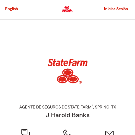
Pasar
al
English
Iniciar Sesión
contenido
principal
Comienzo
del
contenido
principal
®
AGENTE DE SEGUROS DE STATE FARM
,
SPRING
, TX
J Harold Banks