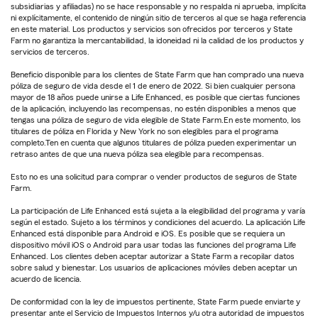
subsidiarias y afiliadas) no se hace responsable y no respalda ni aprueba, implícita
ni explícitamente, el contenido de ningún sitio de terceros al que se haga referencia
en este material. Los productos y servicios son ofrecidos por terceros y State
Farm no garantiza la mercantabilidad, la idoneidad ni la calidad de los productos y
servicios de terceros.
Beneficio disponible para los clientes de State Farm que han comprado una nueva
póliza de seguro de vida desde el 1 de enero de 2022. Si bien cualquier persona
mayor de 18 años puede unirse a Life Enhanced, es posible que ciertas funciones
de la aplicación, incluyendo las recompensas, no estén disponibles a menos que
tengas una póliza de seguro de vida elegible de State Farm.En este momento, los
titulares de póliza en Florida y New York no son elegibles para el programa
completo.Ten en cuenta que algunos titulares de póliza pueden experimentar un
retraso antes de que una nueva póliza sea elegible para recompensas.
Esto no es una solicitud para comprar o vender productos de seguros de State
Farm.
La participación de Life Enhanced está sujeta a la elegibilidad del programa y varía
según el estado. Sujeto a los términos y condiciones del acuerdo. La aplicación Life
Enhanced está disponible para Android e iOS. Es posible que se requiera un
dispositivo móvil iOS o Android para usar todas las funciones del programa Life
Enhanced. Los clientes deben aceptar autorizar a State Farm a recopilar datos
sobre salud y bienestar. Los usuarios de aplicaciones móviles deben aceptar un
acuerdo de licencia.
De conformidad con la ley de impuestos pertinente, State Farm puede enviarte y
presentar ante el Servicio de Impuestos Internos y/u otra autoridad de impuestos