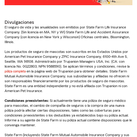
Divulgaciones
El seguro de vida y las anualidades son emitidos por State Farm Life Insurance
Company. (Sin licencia en MA, NY y WI) State Farm Life and Accident Assurance
Company (con licencia en New York y Wisconsin) Oficinas centrales, Bloomington,
Illinois.
Los productos de seguro de mascotas son suscritos en los Estados Unidos por
American Pet Insurance Company y ZPIC Insurance Company, 6100-4th Ave S,
Seattle, WA 98108. Administrado por Trupanion Managers USA, Inc. (CA: con
licencia No. 0G22803, NPN 9588590). Se aplican términos y condiciones, revise la
póliza completa
en la página web de Trupanion para obtener detalles. State Farm
Mutual Automobile Insurance Company, sus subsidiarias y afiliadas no ofrecen ni
son responsables financieramente por los productos de seguro de mascotas.
State Farm es una entidad independiente y no está afiliada con Trupanion ni con
American Pet Insurance.
Condiciones preexistentes:
Si actualmente tiene una póliza de seguro médico
para mascotas, el cambio de compañía de seguros o la compra de una nueva
póliza podría afectar ciertas disposiciones, tales como las coberturas para
condiciones preexistentes o los deducibles ya establecidos bajo su póliza actual.
Informe a su agente de State Farm si su póliza actual contiene disposiciones que le
convenga mantener.
State Farm (incluyendo State Farm Mutual Automobile Insurance Company y sus