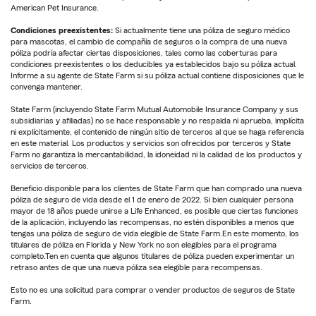
American Pet Insurance.
Condiciones preexistentes:
Si actualmente tiene una póliza de seguro médico
para mascotas, el cambio de compañía de seguros o la compra de una nueva
póliza podría afectar ciertas disposiciones, tales como las coberturas para
condiciones preexistentes o los deducibles ya establecidos bajo su póliza actual.
Informe a su agente de State Farm si su póliza actual contiene disposiciones que le
convenga mantener.
State Farm (incluyendo State Farm Mutual Automobile Insurance Company y sus
subsidiarias y afiliadas) no se hace responsable y no respalda ni aprueba, implícita
ni explícitamente, el contenido de ningún sitio de terceros al que se haga referencia
en este material. Los productos y servicios son ofrecidos por terceros y State
Farm no garantiza la mercantabilidad, la idoneidad ni la calidad de los productos y
servicios de terceros.
Beneficio disponible para los clientes de State Farm que han comprado una nueva
póliza de seguro de vida desde el 1 de enero de 2022. Si bien cualquier persona
mayor de 18 años puede unirse a Life Enhanced, es posible que ciertas funciones
de la aplicación, incluyendo las recompensas, no estén disponibles a menos que
tengas una póliza de seguro de vida elegible de State Farm.En este momento, los
titulares de póliza en Florida y New York no son elegibles para el programa
completo.Ten en cuenta que algunos titulares de póliza pueden experimentar un
retraso antes de que una nueva póliza sea elegible para recompensas.
Esto no es una solicitud para comprar o vender productos de seguros de State
Farm.