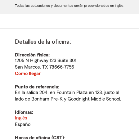
dígitos
dígitos
Todas las cotizaciones y documentos serán proporcionados en inglés.
Detalles de la oficina:
Dirección física:
1205 N Highway 123 Suite 301
San Marcos
,
TX
78666-7756
Cómo llegar
Punto de referencia:
En la salida 204, en Fountain Plaza en 123, justo al
lado de Bonham Pre-K y Goodnight Middle School.
Idiomas:
Inglés
Español
Horas de oficina (
CST
):