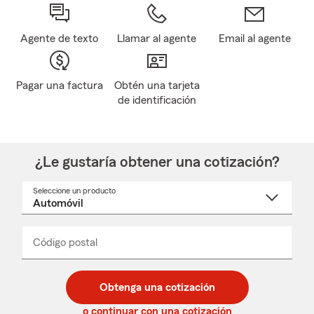
Agente de texto
Llamar al agente
Email al agente
Pagar una factura
Obtén una tarjeta
de identificación
¿Le gustaría obtener una cotización?
Seleccione un producto
Seleccione
un
nombre
de
producto
del
Código postal
Ingresa
Ingresa
_____
menú
un
un
desplegable
código
código
postal
postal
Obtenga una cotización
de
de
5
5
o continuar con una cotización