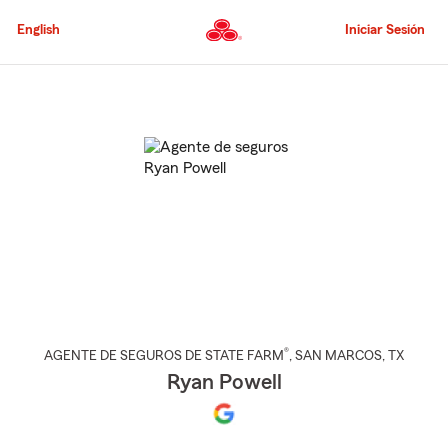
Pasar
al
English
Iniciar Sesión
contenido
principal
Comienzo
del
contenido
principal
®
AGENTE DE SEGUROS DE STATE FARM
,
SAN MARCOS
, TX
Ryan Powell