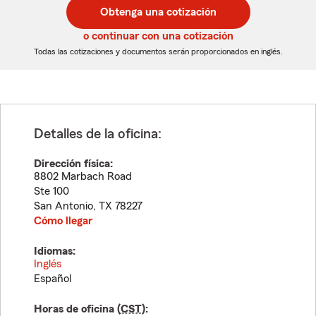
postal
postal
Obtenga una cotización
de
de
5
5
o continuar con una cotización
dígitos
dígitos
Todas las cotizaciones y documentos serán proporcionados en inglés.
Detalles de la oficina:
Dirección física:
8802 Marbach Road
Ste 100
San Antonio
,
TX
78227
Cómo llegar
Idiomas:
Inglés
Español
Horas de oficina (
CST
):