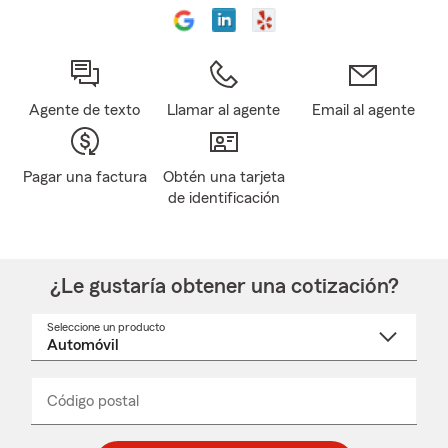
Agente de texto
Llamar al agente
Email al agente
Pagar una factura
Obtén una tarjeta
de identificación
¿Le gustaría obtener una cotización?
Seleccione un producto
Seleccione
un
nombre
de
producto
del
Código postal
Ingresa
Ingresa
_____
menú
un
un
desplegable
código
código