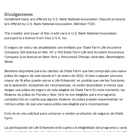
Divulgaciones
Installment loans are offered by U.S. Bank National Association. Deposit products
are offered by U.S. Bank National Association. Member FDIC.
The creditor and issuer of this credit card is U.S. Bank National Association,
pursuant to a license from Visa U.S.A. Inc.
El seguro de vida y las anualidades son emitidos por State Farm Life Insurance
Company. (Sin licencia en MA, NY y WI) State Farm Life and Accident Assurance
Company (con licencia en New York y Wisconsin) Oficinas centrales, Bloomington,
Illinois.
Beneficio disponible para los clientes de State Farm que han comprado una nueva
póliza de seguro de vida desde el 1 de enero de 2022. Si bien cualquier persona
mayor de 18 años puede unirse a Life Enhanced, es posible que ciertas funciones
de la aplicación, incluyendo las recompensas, no estén disponibles a menos que
tengas una póliza de seguro de vida elegible de State Farm.En este momento, los
titulares de póliza en Florida y New York no son elegibles para el programa
completo.Ten en cuenta que algunos titulares de póliza pueden experimentar un
retraso antes de que una nueva póliza sea elegible para recompensas.
Esto no es una solicitud para comprar o vender productos de seguros de State
Farm.
La participación de Life Enhanced está sujeta a la elegibilidad del programa y varía