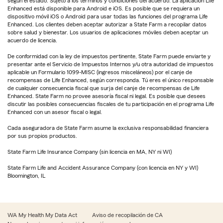
según el estado. Sujeto a los términos y condiciones del acuerdo. La aplicación Life
Enhanced está disponible para Android e iOS. Es posible que se requiera un
dispositivo móvil iOS o Android para usar todas las funciones del programa Life
Enhanced. Los clientes deben aceptar autorizar a State Farm a recopilar datos
sobre salud y bienestar. Los usuarios de aplicaciones móviles deben aceptar un
acuerdo de licencia.
De conformidad con la ley de impuestos pertinente, State Farm puede enviarte y
presentar ante el Servicio de Impuestos Internos y/u otra autoridad de impuestos
aplicable un Formulario 1099-MISC (ingresos misceláneos) por el canje de
recompensas de Life Enhanced, según corresponda. Tú eres el único responsable
de cualquier consecuencia fiscal que surja del canje de recompensas de Life
Enhanced. State Farm no provee asesoría fiscal ni legal. Es posible que desees
discutir las posibles consecuencias fiscales de tu participación en el programa Life
Enhanced con un asesor fiscal o legal.
Cada aseguradora de State Farm asume la exclusiva responsabilidad financiera
por sus propios productos.
State Farm Life Insurance Company (sin licencia en MA, NY ni WI)
State Farm Life and Accident Assurance Company (con licencia en NY y WI)
Bloomington, IL
WA My Health My Data Act
Aviso de recopilación de CA