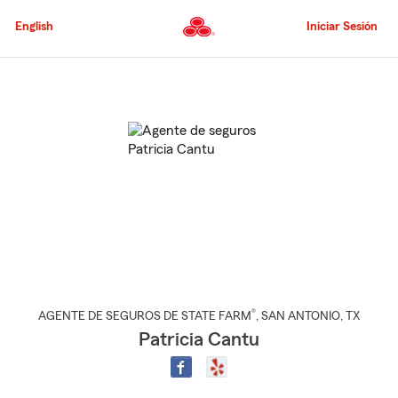
Pasar
al
English
Iniciar Sesión
contenido
principal
Comienzo
del
contenido
principal
®
AGENTE DE SEGUROS DE STATE FARM
,
SAN ANTONIO
, TX
Patricia Cantu