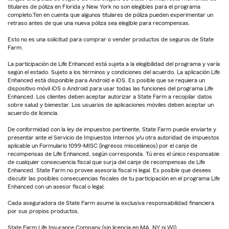
titulares de póliza en Florida y New York no son elegibles para el programa
completo.Ten en cuenta que algunos titulares de póliza pueden experimentar un
retraso antes de que una nueva póliza sea elegible para recompensas.
Esto no es una solicitud para comprar o vender productos de seguros de State
Farm.
La participación de Life Enhanced está sujeta a la elegibilidad del programa y varía
según el estado. Sujeto a los términos y condiciones del acuerdo. La aplicación Life
Enhanced está disponible para Android e iOS. Es posible que se requiera un
dispositivo móvil iOS o Android para usar todas las funciones del programa Life
Enhanced. Los clientes deben aceptar autorizar a State Farm a recopilar datos
sobre salud y bienestar. Los usuarios de aplicaciones móviles deben aceptar un
acuerdo de licencia.
De conformidad con la ley de impuestos pertinente, State Farm puede enviarte y
presentar ante el Servicio de Impuestos Internos y/u otra autoridad de impuestos
aplicable un Formulario 1099-MISC (ingresos misceláneos) por el canje de
recompensas de Life Enhanced, según corresponda. Tú eres el único responsable
de cualquier consecuencia fiscal que surja del canje de recompensas de Life
Enhanced. State Farm no provee asesoría fiscal ni legal. Es posible que desees
discutir las posibles consecuencias fiscales de tu participación en el programa Life
Enhanced con un asesor fiscal o legal.
Cada aseguradora de State Farm asume la exclusiva responsabilidad financiera
por sus propios productos.
State Farm Life Insurance Company (sin licencia en MA, NY ni WI)