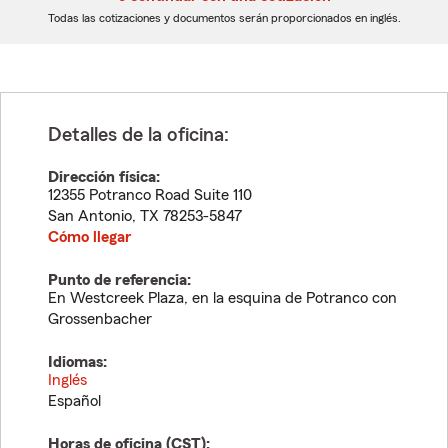
dígitos
dígitos
Todas las cotizaciones y documentos serán proporcionados en inglés.
Detalles de la oficina:
Dirección física:
12355 Potranco Road Suite 110
San Antonio
,
TX
78253-5847
Cómo llegar
Punto de referencia:
En Westcreek Plaza, en la esquina de Potranco con
Grossenbacher
Idiomas:
Inglés
Español
Horas de oficina (
CST
):