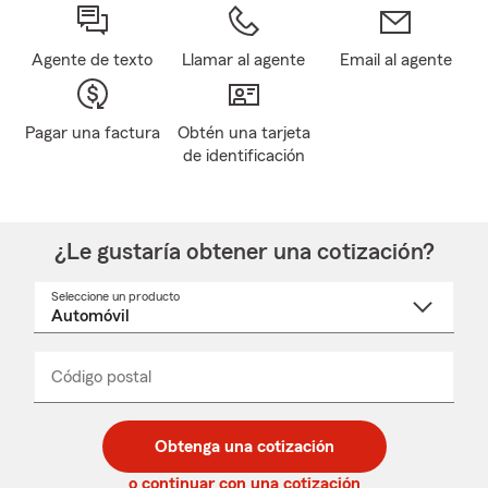
Agente de texto
Llamar al agente
Email al agente
Pagar una factura
Obtén una tarjeta
de identificación
¿Le gustaría obtener una cotización?
Seleccione un producto
Seleccione
un
nombre
de
producto
del
Código postal
Ingresa
Ingresa
_____
menú
un
un
desplegable
código
código
postal
postal
Obtenga una cotización
de
de
5
5
o continuar con una cotización