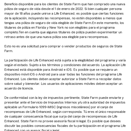
Beneficio disponible para los clientes de State Farm que han comprado una nueva
póliza de seguro de vida desde el 1 de enero de 2022. Si bien cualquier persona
mayor de 18 años puede unirse a Life Enhanced, es posible que ciertas funciones
de la aplicación, incluyendo las recompensas, no estén disponibles a menos que
tengas una póliza de seguro de vida elegible de State Farm.En este momento, los
titulares de póliza en Florida y New York no son elegibles para el programa
completo.Ten en cuenta que algunos titulares de póliza pueden experimentar un
retraso antes de que una nueva póliza sea elegible para recompensas.
Esto no es una solicitud para comprar o vender productos de seguros de State
Farm.
La participación de Life Enhanced está sujeta a la elegibilidad del programa y varía
según el estado. Sujeto a los términos y condiciones del acuerdo. La aplicación Life
Enhanced está disponible para Android e iOS. Es posible que se requiera un
dispositivo móvil iOS o Android para usar todas las funciones del programa Life
Enhanced. Los clientes deben aceptar autorizar a State Farm a recopilar datos
sobre salud y bienestar. Los usuarios de aplicaciones móviles deben aceptar un
acuerdo de licencia.
De conformidad con la ley de impuestos pertinente, State Farm puede enviarte y
presentar ante el Servicio de Impuestos Internos y/u otra autoridad de impuestos
aplicable un Formulario 1099-MISC (ingresos misceláneos) por el canje de
recompensas de Life Enhanced, según corresponda. Tú eres el único responsable
de cualquier consecuencia fiscal que surja del canje de recompensas de Life
Enhanced. State Farm no provee asesoría fiscal ni legal. Es posible que desees
discutir las posibles consecuencias fiscales de tu participación en el programa Life
Enhanced con un asesor fiscal o legal.