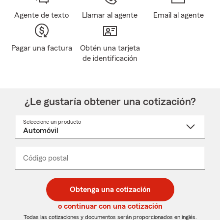
Agente de texto
Llamar al agente
Email al agente
Pagar una factura
Obtén una tarjeta
de identificación
¿Le gustaría obtener una cotización?
Seleccione un producto
Seleccione
un
nombre
de
producto
del
Código postal
Ingresa
Ingresa
_____
menú
un
un
desplegable
código
código
postal
postal
Obtenga una cotización
de
de
5
5
o continuar con una cotización
dígitos
dígitos
Todas las cotizaciones y documentos serán proporcionados en inglés.