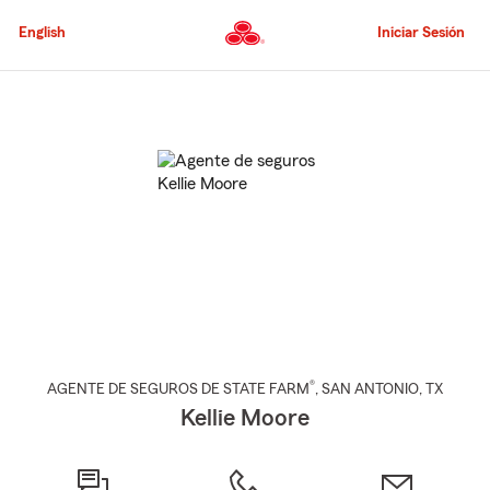
Pasar
al
English
Iniciar Sesión
contenido
principal
Comienzo
del
contenido
principal
®
AGENTE DE SEGUROS DE STATE FARM
,
SAN ANTONIO
, TX
Kellie Moore