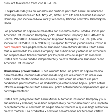
pursuant to a license from Visa U.S.A. Inc.
El seguro de vida y las anualidades son emitidos por State Farm Life Insurance
Company. (Sin licencia en MA, NY y WI) State Farm Life and Accident Assurance
Company (con licencia en New York y Wisconsin) Oficinas centrales, Bloomington,
Illinois.
Los productos de seguro de mascotas son suscritos en los Estados Unidos por
American Pet Insurance Company y ZPIC Insurance Company, 6100-4th Ave S,
Seattle, WA 98108. Administrado por Trupanion Managers USA, Inc. (CA: con
licencia No. 0G22803, NPN 9588590). Se aplican términos y condiciones, revise la
póliza completa
en la página web de Trupanion para obtener detalles. State Farm
Mutual Automobile Insurance Company, sus subsidiarias y afiliadas no ofrecen ni
son responsables financieramente por los productos de seguro de mascotas.
State Farm es una entidad independiente y no está afiliada con Trupanion ni con
American Pet Insurance.
Condiciones preexistentes:
Si actualmente tiene una póliza de seguro médico
para mascotas, el cambio de compañía de seguros o la compra de una nueva
póliza podría afectar ciertas disposiciones, tales como las coberturas para
condiciones preexistentes o los deducibles ya establecidos bajo su póliza actual.
Informe a su agente de State Farm si su póliza actual contiene disposiciones que le
convenga mantener.
State Farm (incluyendo State Farm Mutual Automobile Insurance Company y sus
subsidiarias y afiliadas) no se hace responsable y no respalda ni aprueba, implícita
ni explícitamente, el contenido de ningún sitio de terceros al que se haga referencia
en este material. Los productos y servicios son ofrecidos por terceros y State