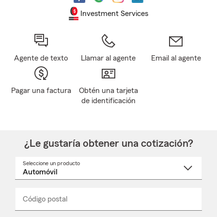
Investment Services
Agente de texto
Llamar al agente
Email al agente
Pagar una factura
Obtén una tarjeta
de identificación
¿Le gustaría obtener una cotización?
Seleccione un producto
Seleccione
un
nombre
de
producto
del
Código postal
Ingresa
Ingresa
_____
menú
un
un
desplegable
código
código