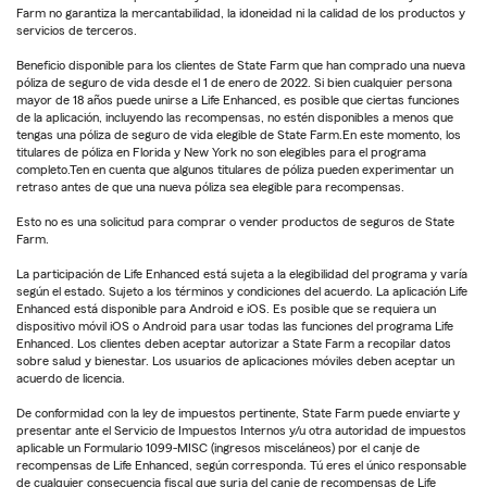
Farm no garantiza la mercantabilidad, la idoneidad ni la calidad de los productos y
servicios de terceros.
Beneficio disponible para los clientes de State Farm que han comprado una nueva
póliza de seguro de vida desde el 1 de enero de 2022. Si bien cualquier persona
mayor de 18 años puede unirse a Life Enhanced, es posible que ciertas funciones
de la aplicación, incluyendo las recompensas, no estén disponibles a menos que
tengas una póliza de seguro de vida elegible de State Farm.En este momento, los
titulares de póliza en Florida y New York no son elegibles para el programa
completo.Ten en cuenta que algunos titulares de póliza pueden experimentar un
retraso antes de que una nueva póliza sea elegible para recompensas.
Esto no es una solicitud para comprar o vender productos de seguros de State
Farm.
La participación de Life Enhanced está sujeta a la elegibilidad del programa y varía
según el estado. Sujeto a los términos y condiciones del acuerdo. La aplicación Life
Enhanced está disponible para Android e iOS. Es posible que se requiera un
dispositivo móvil iOS o Android para usar todas las funciones del programa Life
Enhanced. Los clientes deben aceptar autorizar a State Farm a recopilar datos
sobre salud y bienestar. Los usuarios de aplicaciones móviles deben aceptar un
acuerdo de licencia.
De conformidad con la ley de impuestos pertinente, State Farm puede enviarte y
presentar ante el Servicio de Impuestos Internos y/u otra autoridad de impuestos
aplicable un Formulario 1099-MISC (ingresos misceláneos) por el canje de
recompensas de Life Enhanced, según corresponda. Tú eres el único responsable
de cualquier consecuencia fiscal que surja del canje de recompensas de Life