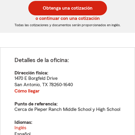
postal
postal
Obtenga una cotización
de
de
5
5
o continuar con una cotización
dígitos
dígitos
Todas las cotizaciones y documentos serán proporcionados en inglés.
Detalles de la oficina:
Dirección física:
1470 E Borgfeld Drive
San Antonio
,
TX
78260-1640
Cómo llegar
Punto de referencia:
Cerca de Pieper Ranch Middle School y High School
Idiomas:
Inglés
Español