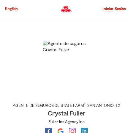
Pasar
al
English
Iniciar Sesión
contenido
principal
Comienzo
del
contenido
principal
®
AGENTE DE SEGUROS DE STATE FARM
,
SAN ANTONIO
, TX
Crystal Fuller
Fuller Ins Agency Inc