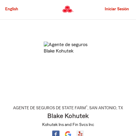
Pasar
al
English
Iniciar Sesión
contenido
principal
Comienzo
del
contenido
principal
®
AGENTE DE SEGUROS DE STATE FARM
,
SAN ANTONIO
, TX
Blake Kohutek
Kohutek Ins and Fin Svcs Inc