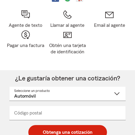
Agente de texto
Llamar al agente
Email al agente
Pagar una factura
Obtén una tarjeta
de identificación
¿Le gustaría obtener una cotización?
Seleccione un producto
Seleccione
un
nombre
de
producto
del
Código postal
Ingresa
Ingresa
_____
menú
un
un
desplegable
código
código
postal
postal
Obtenga una cotización
de
de