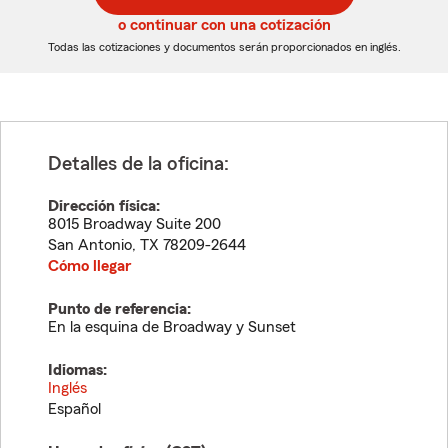
5
5
o continuar con una cotización
dígitos
dígitos
Todas las cotizaciones y documentos serán proporcionados en inglés.
Detalles de la oficina:
Dirección física:
8015 Broadway Suite 200
San Antonio
,
TX
78209-2644
Cómo llegar
Punto de referencia:
En la esquina de Broadway y Sunset
Idiomas:
Inglés
Español