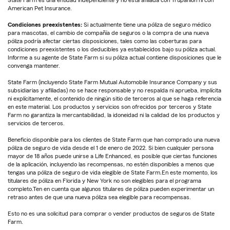
American Pet Insurance.
Condiciones preexistentes:
Si actualmente tiene una póliza de seguro médico
para mascotas, el cambio de compañía de seguros o la compra de una nueva
póliza podría afectar ciertas disposiciones, tales como las coberturas para
condiciones preexistentes o los deducibles ya establecidos bajo su póliza actual.
Informe a su agente de State Farm si su póliza actual contiene disposiciones que le
convenga mantener.
State Farm (incluyendo State Farm Mutual Automobile Insurance Company y sus
subsidiarias y afiliadas) no se hace responsable y no respalda ni aprueba, implícita
ni explícitamente, el contenido de ningún sitio de terceros al que se haga referencia
en este material. Los productos y servicios son ofrecidos por terceros y State
Farm no garantiza la mercantabilidad, la idoneidad ni la calidad de los productos y
servicios de terceros.
Beneficio disponible para los clientes de State Farm que han comprado una nueva
póliza de seguro de vida desde el 1 de enero de 2022. Si bien cualquier persona
mayor de 18 años puede unirse a Life Enhanced, es posible que ciertas funciones
de la aplicación, incluyendo las recompensas, no estén disponibles a menos que
tengas una póliza de seguro de vida elegible de State Farm.En este momento, los
titulares de póliza en Florida y New York no son elegibles para el programa
completo.Ten en cuenta que algunos titulares de póliza pueden experimentar un
retraso antes de que una nueva póliza sea elegible para recompensas.
Esto no es una solicitud para comprar o vender productos de seguros de State
Farm.