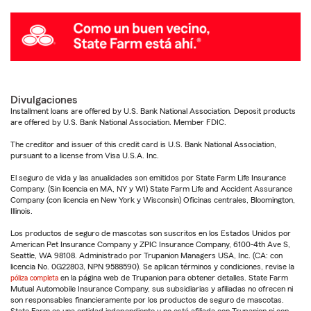
Divulgaciones
Installment loans are offered by U.S. Bank National Association. Deposit products
are offered by U.S. Bank National Association. Member FDIC.
The creditor and issuer of this credit card is U.S. Bank National Association,
pursuant to a license from Visa U.S.A. Inc.
El seguro de vida y las anualidades son emitidos por State Farm Life Insurance
Company. (Sin licencia en MA, NY y WI) State Farm Life and Accident Assurance
Company (con licencia en New York y Wisconsin) Oficinas centrales, Bloomington,
Illinois.
Los productos de seguro de mascotas son suscritos en los Estados Unidos por
American Pet Insurance Company y ZPIC Insurance Company, 6100-4th Ave S,
Seattle, WA 98108. Administrado por Trupanion Managers USA, Inc. (CA: con
licencia No. 0G22803, NPN 9588590). Se aplican términos y condiciones, revise la
póliza completa
en la página web de Trupanion para obtener detalles. State Farm
Mutual Automobile Insurance Company, sus subsidiarias y afiliadas no ofrecen ni
son responsables financieramente por los productos de seguro de mascotas.
State Farm es una entidad independiente y no está afiliada con Trupanion ni con