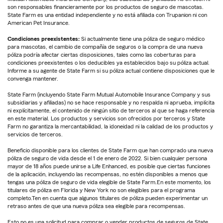
son responsables financieramente por los productos de seguro de mascotas.
State Farm es una entidad independiente y no está afiliada con Trupanion ni con
American Pet Insurance.
Condiciones preexistentes:
Si actualmente tiene una póliza de seguro médico
para mascotas, el cambio de compañía de seguros o la compra de una nueva
póliza podría afectar ciertas disposiciones, tales como las coberturas para
condiciones preexistentes o los deducibles ya establecidos bajo su póliza actual.
Informe a su agente de State Farm si su póliza actual contiene disposiciones que le
convenga mantener.
State Farm (incluyendo State Farm Mutual Automobile Insurance Company y sus
subsidiarias y afiliadas) no se hace responsable y no respalda ni aprueba, implícita
ni explícitamente, el contenido de ningún sitio de terceros al que se haga referencia
en este material. Los productos y servicios son ofrecidos por terceros y State
Farm no garantiza la mercantabilidad, la idoneidad ni la calidad de los productos y
servicios de terceros.
Beneficio disponible para los clientes de State Farm que han comprado una nueva
póliza de seguro de vida desde el 1 de enero de 2022. Si bien cualquier persona
mayor de 18 años puede unirse a Life Enhanced, es posible que ciertas funciones
de la aplicación, incluyendo las recompensas, no estén disponibles a menos que
tengas una póliza de seguro de vida elegible de State Farm.En este momento, los
titulares de póliza en Florida y New York no son elegibles para el programa
completo.Ten en cuenta que algunos titulares de póliza pueden experimentar un
retraso antes de que una nueva póliza sea elegible para recompensas.
Esto no es una solicitud para comprar o vender productos de seguros de State