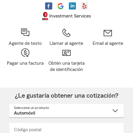
Investment Services
Agente de texto
Llamar al agente
Email al agente
Pagar una factura
Obtén una tarjeta
de identificación
¿Le gustaría obtener una cotización?
Seleccione un producto
Seleccione
un
nombre
de
producto
del
Código postal
Ingresa
Ingresa
_____
menú