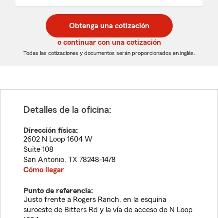
un
un
desplegable
código
código
postal
postal
Obtenga una cotización
de
de
5
5
o continuar con una cotización
dígitos
dígitos
Todas las cotizaciones y documentos serán proporcionados en inglés.
Detalles de la oficina:
Dirección física:
2602 N Loop 1604 W
Suite 108
San Antonio
,
TX
78248-1478
Cómo llegar
Punto de referencia:
Justo frente a Rogers Ranch, en la esquina
suroeste de Bitters Rd y la vía de acceso de N Loop