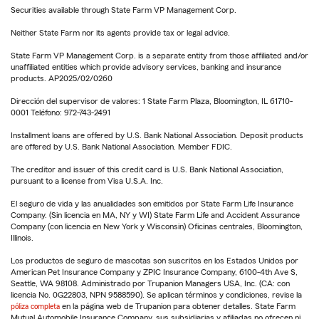
Securities available through State Farm VP Management Corp.
Neither State Farm nor its agents provide tax or legal advice.
State Farm VP Management Corp. is a separate entity from those affiliated and/or
unaffiliated entities which provide advisory services, banking and insurance
products. AP2025/02/0260
Dirección del supervisor de valores: 1 State Farm Plaza, Bloomington, IL 61710-
0001 Teléfono: 972-743-2491
Installment loans are offered by U.S. Bank National Association. Deposit products
are offered by U.S. Bank National Association. Member FDIC.
The creditor and issuer of this credit card is U.S. Bank National Association,
pursuant to a license from Visa U.S.A. Inc.
El seguro de vida y las anualidades son emitidos por State Farm Life Insurance
Company. (Sin licencia en MA, NY y WI) State Farm Life and Accident Assurance
Company (con licencia en New York y Wisconsin) Oficinas centrales, Bloomington,
Illinois.
Los productos de seguro de mascotas son suscritos en los Estados Unidos por
American Pet Insurance Company y ZPIC Insurance Company, 6100-4th Ave S,
Seattle, WA 98108. Administrado por Trupanion Managers USA, Inc. (CA: con
licencia No. 0G22803, NPN 9588590). Se aplican términos y condiciones, revise la
póliza completa
en la página web de Trupanion para obtener detalles. State Farm
Mutual Automobile Insurance Company, sus subsidiarias y afiliadas no ofrecen ni