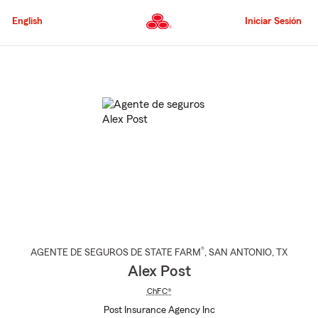
Pasar
al
English
Iniciar Sesión
contenido
principal
Comienzo
del
contenido
principal
®
AGENTE DE SEGUROS DE STATE FARM
,
SAN ANTONIO
, TX
Alex Post
ChFC®
Post Insurance Agency Inc