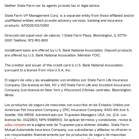
Neither State Farm nor its agents provide tax or legal advice.
State Farm VP Management Corp. is a separate entity from those affiliated and/or
unaffiliated entities which provide advisory services, banking and insurance
products. AP2025/02/0260
Dirección del supervisor de valores: 1 State Farm Plaza, Bloomington, IL 61710-
0001 Teléfono: 972-743-2491
Installment loans are offered by U.S. Bank National Association. Deposit products
are offered by U.S. Bank National Association. Member FDIC.
The creditor and issuer of this credit card is U.S. Bank National Association,
pursuant to a license from Visa U.S.A. Inc.
El seguro de vida y las anualidades son emitidos por State Farm Life Insurance
Company. (Sin licencia en MA, NY y WI) State Farm Life and Accident Assurance
Company (con licencia en New York y Wisconsin) Oficinas centrales, Bloomington,
Illinois.
Los productos de seguro de mascotas son suscritos en los Estados Unidos por
American Pet Insurance Company y ZPIC Insurance Company, 6100-4th Ave S,
Seattle, WA 98108. Administrado por Trupanion Managers USA, Inc. (CA: con
licencia No. 0G22803, NPN 9588590). Se aplican términos y condiciones, revise la
póliza completa
en la página web de Trupanion para obtener detalles. State Farm
Mutual Automobile Insurance Company, sus subsidiarias y afiliadas no ofrecen ni
son responsables financieramente por los productos de seguro de mascotas.