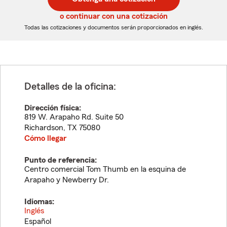
de
de
5
5
o continuar con una cotización
dígitos
dígitos
Todas las cotizaciones y documentos serán proporcionados en inglés.
Detalles de la oficina:
Dirección física:
819 W. Arapaho Rd. Suite 50
Richardson
,
TX
75080
Cómo llegar
Punto de referencia:
Centro comercial Tom Thumb en la esquina de
Arapaho y Newberry Dr.
Idiomas:
Inglés
Español