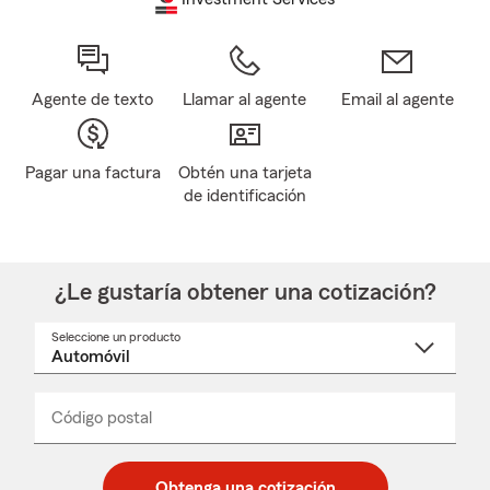
Agente de texto
Llamar al agente
Email al agente
Pagar una factura
Obtén una tarjeta
de identificación
¿Le gustaría obtener una cotización?
Seleccione un producto
Seleccione
un
nombre
de
producto
del
Código postal
Ingresa
Ingresa
_____
menú
un
un
desplegable
código
código
postal
postal
Obtenga una cotización