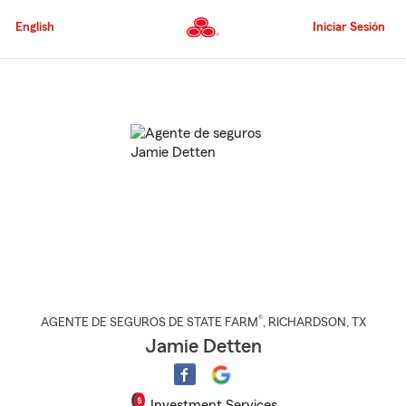
Pasar
al
English
Iniciar Sesión
contenido
principal
Comienzo
del
contenido
principal
®
AGENTE DE SEGUROS DE STATE FARM
,
RICHARDSON
, TX
Jamie Detten
Investment Services