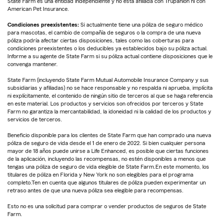
State Farm es una entidad independiente y no está afiliada con Trupanion ni con
American Pet Insurance.
Condiciones preexistentes:
Si actualmente tiene una póliza de seguro médico
para mascotas, el cambio de compañía de seguros o la compra de una nueva
póliza podría afectar ciertas disposiciones, tales como las coberturas para
condiciones preexistentes o los deducibles ya establecidos bajo su póliza actual.
Informe a su agente de State Farm si su póliza actual contiene disposiciones que le
convenga mantener.
State Farm (incluyendo State Farm Mutual Automobile Insurance Company y sus
subsidiarias y afiliadas) no se hace responsable y no respalda ni aprueba, implícita
ni explícitamente, el contenido de ningún sitio de terceros al que se haga referencia
en este material. Los productos y servicios son ofrecidos por terceros y State
Farm no garantiza la mercantabilidad, la idoneidad ni la calidad de los productos y
servicios de terceros.
Beneficio disponible para los clientes de State Farm que han comprado una nueva
póliza de seguro de vida desde el 1 de enero de 2022. Si bien cualquier persona
mayor de 18 años puede unirse a Life Enhanced, es posible que ciertas funciones
de la aplicación, incluyendo las recompensas, no estén disponibles a menos que
tengas una póliza de seguro de vida elegible de State Farm.En este momento, los
titulares de póliza en Florida y New York no son elegibles para el programa
completo.Ten en cuenta que algunos titulares de póliza pueden experimentar un
retraso antes de que una nueva póliza sea elegible para recompensas.
Esto no es una solicitud para comprar o vender productos de seguros de State
Farm.