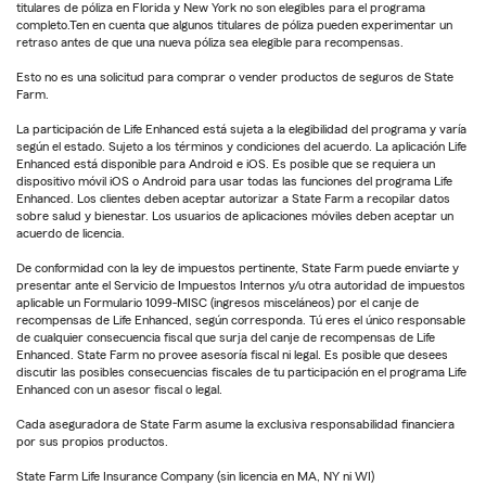
titulares de póliza en Florida y New York no son elegibles para el programa
completo.Ten en cuenta que algunos titulares de póliza pueden experimentar un
retraso antes de que una nueva póliza sea elegible para recompensas.
Esto no es una solicitud para comprar o vender productos de seguros de State
Farm.
La participación de Life Enhanced está sujeta a la elegibilidad del programa y varía
según el estado. Sujeto a los términos y condiciones del acuerdo. La aplicación Life
Enhanced está disponible para Android e iOS. Es posible que se requiera un
dispositivo móvil iOS o Android para usar todas las funciones del programa Life
Enhanced. Los clientes deben aceptar autorizar a State Farm a recopilar datos
sobre salud y bienestar. Los usuarios de aplicaciones móviles deben aceptar un
acuerdo de licencia.
De conformidad con la ley de impuestos pertinente, State Farm puede enviarte y
presentar ante el Servicio de Impuestos Internos y/u otra autoridad de impuestos
aplicable un Formulario 1099-MISC (ingresos misceláneos) por el canje de
recompensas de Life Enhanced, según corresponda. Tú eres el único responsable
de cualquier consecuencia fiscal que surja del canje de recompensas de Life
Enhanced. State Farm no provee asesoría fiscal ni legal. Es posible que desees
discutir las posibles consecuencias fiscales de tu participación en el programa Life
Enhanced con un asesor fiscal o legal.
Cada aseguradora de State Farm asume la exclusiva responsabilidad financiera
por sus propios productos.
State Farm Life Insurance Company (sin licencia en MA, NY ni WI)