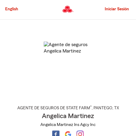
Pasar
al
English
Iniciar Sesión
contenido
principal
Comienzo
del
contenido
principal
®
AGENTE DE SEGUROS DE STATE FARM
,
PANTEGO
, TX
Angelica Martinez
Angelica Martinez Ins Agcy Inc