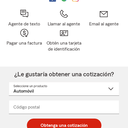
Agente de texto
Llamar al agente
Email al agente
Pagar una factura
Obtén una tarjeta
de identificación
¿Le gustaría obtener una cotización?
Seleccione un producto
Seleccione
un
nombre
de
producto
del
Código postal
Ingresa
Ingresa
_____
menú
un
un
desplegable
código
código
postal
postal
Obtenga una cotización
de
de