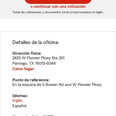
5
5
o continuar con una cotización
dígitos
dígitos
Todas las cotizaciones y documentos serán proporcionados en inglés.
Detalles de la oficina:
Dirección física:
2425 W Pioneer Pkwy Ste 201
Pantego
,
TX
76013-6044
Cómo llegar
Punto de referencia:
En la esquina de S Bowen Rd and W Pioneer Pkwy.
Idiomas:
Inglés
Español