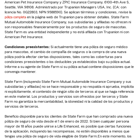
American Pet Insurance Company y ZPIC Insurance Company, 6100-4th Ave S,
Seattle, WA 98108. Administrado por Trupanion Managers USA, Inc. (CA: con
licencia No. 0G22803, NPN 9588590). Se aplican términos y condiciones, revise la
póliza completa
en la página web de Trupanion para obtener detalles. State Farm
Mutual Automobile Insurance Company, sus subsidiarias y afiliadas no ofrecen ni
son responsables financieramente por los productos de seguro de mascotas.
State Farm es una entidad independiente y no está afiliada con Trupanion ni con
American Pet Insurance.
Condiciones preexistentes:
Si actualmente tiene una póliza de seguro médico
para mascotas, el cambio de compañía de seguros o la compra de una nueva
póliza podría afectar ciertas disposiciones, tales como las coberturas para
condiciones preexistentes o los deducibles ya establecidos bajo su póliza actual.
Informe a su agente de State Farm si su póliza actual contiene disposiciones que le
convenga mantener.
State Farm (incluyendo State Farm Mutual Automobile Insurance Company y sus
subsidiarias y afiliadas) no se hace responsable y no respalda ni aprueba, implícita
ni explícitamente, el contenido de ningún sitio de terceros al que se haga referencia
en este material. Los productos y servicios son ofrecidos por terceros y State
Farm no garantiza la mercantabilidad, la idoneidad ni la calidad de los productos y
servicios de terceros.
Beneficio disponible para los clientes de State Farm que han comprado una nueva
póliza de seguro de vida desde el 1 de enero de 2022. Si bien cualquier persona
mayor de 18 años puede unirse a Life Enhanced, es posible que ciertas funciones
de la aplicación, incluyendo las recompensas, no estén disponibles a menos que
tengas una póliza de seguro de vida elegible de State Farm.En este momento, los